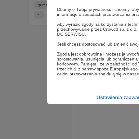
gumshoe
prowadzi maciek h.
dla wszystkich
Dbamy o Twoją prywatność i chcemy, abyś 
informacje o zasadach przetwarzania pr
+1
Aby wyrazić zgody na korzystanie z techn
przechowywanie przez Crowd8 sp. z o.o.
DO SERWISU.
Jeśli chcesz dostosować lub zmienić sw
Zgoda jest dobrowolna i możesz ją wyc
sprostowania, usunięcia lub ograniczeni
końcowym. Pamiętaj, że w zależności od
trzecich tj. z państw spoza Europejskie
celów przetwarzania znajdują się w naszej
Ustawienia zaaw