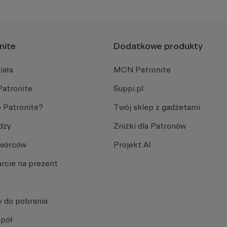
nite
Dodatkowe produkty
iała
MCN Patronite
Patronite
Suppi.pl
 Patronite?
Twój sklep z gadżetami
dzy
Zniżki dla Patronów
Twórców
Projekt AI
rcie na prezent
y do pobrania
spół