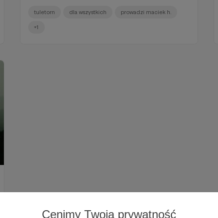
tuletorn
dla wszystkich
prowadzi maciek h.
+1
Cenimy Twoją prywatność