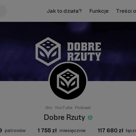
Jak to działa?
Funkcje
Treści 
Gry
YouTube
Podcast
Dobre Rzuty
9
1 755
zł
117 680
zł
patronów
miesięcznie
łącz