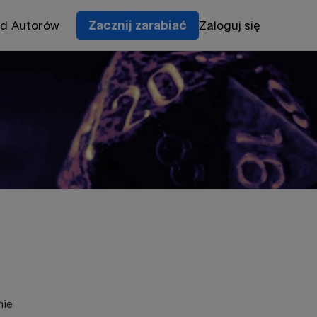
od Autorów
Zacznij zarabiać
Zaloguj się
nie