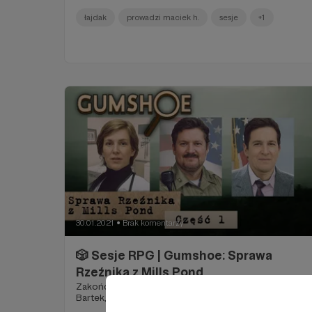
łajdak
prowadzi maciek h.
sesje
+1
30.01.2021
Brak komentarzy
●
🎲 Sesje RPG | Gumshoe: Sprawa
Rzeźnika z Mills Pond
Zakończona | Prowadzi: Maciek H. | Grają: Gosia,
Bartek, Maciej L.