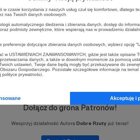
w czasie korzystania z naszych usług czuł się komfortowo, dlatego te
zez nas Twoich danych osobowych.
ologii automatycznego śledzenia i zbierania danych, dostęp do inform
 oraz podmioty zewnętrzne, które wspierają nas w prowadzeniu dział
oje preferencje dotyczące zbierania danych osobowych, wybierz op
ofać w USTAWIENIACH ZAAWANSOWANYCH, gdzie jest także opisane Tw
a przetwarzania danych, a także w dowolnym momencie za pomocą usta
 Twoich ustawień, Twoje dane będą mogły być przekazywane do zewnę
go Obszaru Gospodarczego. Pozostałe szczegółowe informacje na temat
 polityce prywatności.
ansowane
Akceptuję i 
Dołącz do grona Patronów!
Wesprzyj działalność Autora
Dobre Rzuty
już teraz!