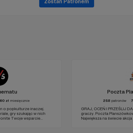
Zostań Patronem
hematu
Poczta Pl
60
zł
miesięcznie
258
patronów
o popkulturze inaczej.
GRAJ, OCEŃ I PRZEŚLIJ DAL
riale, gry szukając w nich
graczy. Poczta Planszówkowa 
tronite Twoje wsparcie
Największa na świecie akcj
montaż, okładki, research)
rtystów.