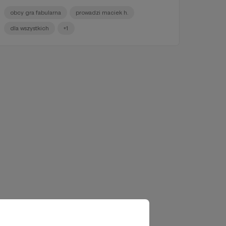
obcy gra fabularna
prowadzi maciek h.
dla wszystkich
+1