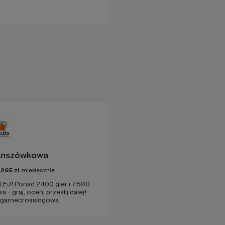
anszówkowa
7265
zł
miesięcznie
EJ! Ponad 2400 gier i 7500
- graj, oceń, prześlij dalej!
a gamecrossingowa.