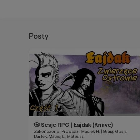
Posty
25.07.2021
Brak komentarzy
●
🎲 Sesje RPG | Łajdak (Knave)
Zakończona | Prowadzi: Maciek H. | Grają: Gosia,
Bartek, Maciej L., Mateusz