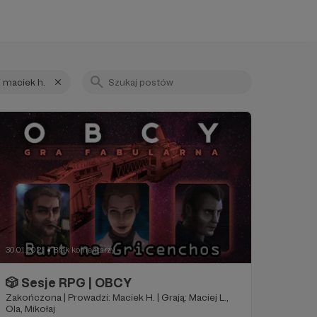
 maciek h.
30.01.2021
Brak komentarzy
●
🎲 Sesje RPG | OBCY
Zakończona | Prowadzi: Maciek H. | Grają: Maciej L.,
Ola, Mikołaj