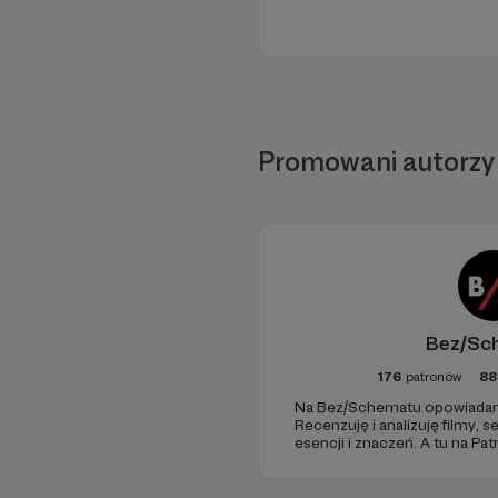
Promowani autorzy
Bez/Sc
176
patronów
88
Na Bez/Schematu opowiadam 
Recenzuję i analizuję filmy, se
esencji i znaczeń. A tu na Pa
finansuje naszą działalność (
oraz pracę utalentowanych a