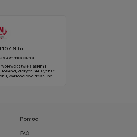
ć
 107,6 fm
3440
zł
miesięcznie
 województwie śląskim i
 Piosenki, których nie słychać
onu, wartościowe treści, no i
najdziecie u nas. Jesteście z
 zachęcamy - zostańcie
ołożyć do niej własną
żdy z nich wiąże się z
Pomoc
jedynie pomóc mi w
FAQ