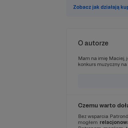
także 
Zobacz jak działają k
O autorze
Mam na imię Maciej, j
konkurs muzyczny na ś
Czemu warto doł
Bez wsparcia Patronów
mogłem
relacjono