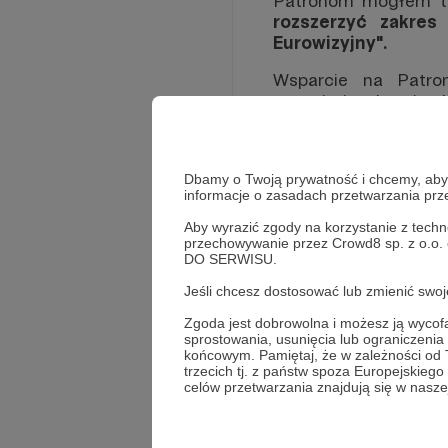
Patronom mogłem 
rozszerzyć zakres
Eurowizyjny".
Wsparcie na Patron
eurowizyjnych wyjazd
oprogramowanie czy i
Jest to także forma p
mogę rezygnować z in
Dbamy o Twoją prywatność i chcemy, abyś 
informacje o zasadach przetwarzania pr
eurowizyjnej. Przez b
duże ilości własnych 
Aby wyrazić zgody na korzystanie z techn
Eurowizję i tworzyć z
przechowywanie przez Crowd8 sp. z o.o.
DO SERWISU.
bardziej poważnie - h
Jeśli chcesz dostosować lub zmienić sw
Wsparcie Patronów 
dalej realizować "Do
Zgoda jest dobrowolna i możesz ją wyc
sprostowania, usunięcia lub ograniczeni
końcowym. Pamiętaj, że w zależności od
trzecich tj. z państw spoza Europejskie
celów przetwarzania znajdują się w naszej
Rozwiń opis