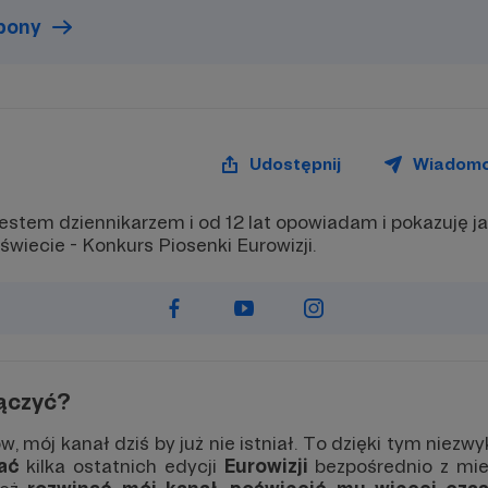
nagrodę z progu 12zł.
upony
Udostępnij
Wiadom
estem dziennikarzem i od 12 lat opowiadam i pokazuję j
wiecie - Konkurs Piosenki Eurowizji.
ączyć?
, mój kanał dziś by już nie istniał. To dzięki tym niez
wać
kilka ostatnich edycji
Eurowizji
bezpośrednio z mie