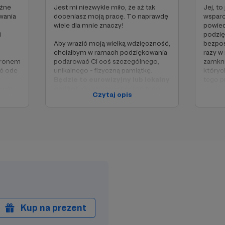
aźne
Jest mi niezwykle miło, że aż tak
Jej, t
wania
doceniasz moją pracę. To naprawdę
wsparc
wiele dla mnie znaczy!
powied
i
podzię
Aby wrazić moją wielką wdzięczność,
bezpoś
chciałbym w ramach podziękowania
razy w
tronem
podarować Ci coś szczególnego,
zamkni
ać ode
unikalnego - fizyczną pamiątkę.
któryc
Będzie to eurowizyjny lub lokalny
tego p
órym
gadżet
, do wyboru spośród tego,
Czytaj opis
co uda mi się przywieźć z mojej
Wspier
kolejnej, eurowizyjnej podróży 😊🎁
równie
h
poprze
Przez lata wyjazdów na Eurowizję,
udało mi się także zebrać pokaźną
kolekcję singli, gadżetów,
programów i materiałów
prasowych
. Jeśli więc nie
zainteresuje Cię nic przywiezionego
z ostatniej podróży, chętnie
podaruję Ci coś z mojego 11-
letniego zbioru
. Jeżeli
pozostaniesz moim patronem na
Kup na prezent
dłużej, możesz liczyć na kolejne
upominki z mojego archiwum! 💿