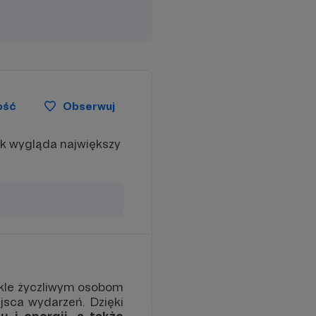
Nagroda przysługuje przy co
najmniej 3 miesiącach wsparcia.
Naturalnie, nagrody ze wszystkich
poprzednich progów również będą
należały do Ciebie.
ość
Obserwuj
ak wygląda największy
wykle życzliwym osobom
jsca wydarzeń. Dzięki