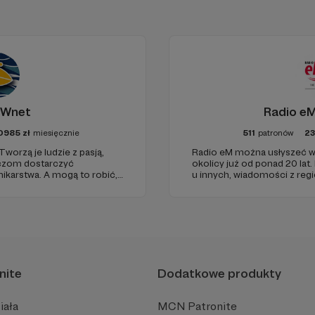
W tym miejscu powinna być zewnętrzna treś
Aby zobaczyć treść musisz zmienić ustawienia
polityki prywatności
 Wnet
Radio eM
0985
zł
miesięcznie
511
patronów
2
Tworzą je ludzie z pasją,
Radio eM można usłyszeć w
haczom dostarczyć
okolicy już od ponad 20 lat.
karstwa. A mogą to robić,
u innych, wiadomości z regi
ełni niezależne i… wolne!
dobry humor. To wszystko z
ości zależy dziś od Twojego
nami każdego dnia, a teraz
naszymi Patronami!
 wspólną przygodę! Dołączysz?
moja dotychczasowa praca i zechciałabyś/zechciałbyś d
robić wybierając jeden z dostępnych progów wsparcia. Ka
nite
Dodatkowe produkty
wotą oraz inną formą podziękowania.
jesteś zainteresowana/y nagrodami, a chcesz 
iała
MCN Patronite