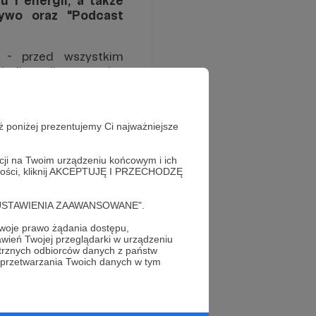
 i energii, a także
żywo oraz "Podcast
i - przed wszystkim
e licencji na muzykę,
oraz rozwoju kanału.
wsparcie, tym częściej
na rzecz działalności
ż poniżej prezentujemy Ci najważniejsze
e przeznaczałem bardzo
w maju móc pojechać na
acji na Twoim urządzeniu końcowym i ich
ogę traktować to coraz
alności, kliknij AKCEPTUJĘ I PRZECHODZĘ
ę moimi pracodawcami.
cję "USTAWIENIA ZAAWANSOWANE".
 to dzięki nim mogę
iż pasję.
oje prawo żądania dostępu,
wień Twojej przeglądarki w urządzeniu
trznych odbiorców danych z państw
 przetwarzania Twoich danych w tym