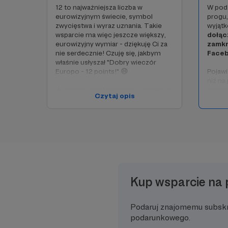
12 to najważniejsza liczba w
W podz
eurowizyjnym świecie, symbol
progu,
zwycięstwa i wyraz uznania. Takie
wyjąt
wsparcie ma więc jeszcze większy,
dołąc
eurowizyjny wymiar - dziękuję Ci za
zamkn
nie serdecznie! Czuję się, jakbym
Faceb
właśnie usłyszał "Dobry wieczór
Europo - 12 points!" 😄
Pojawi
niż na
W ramach podziękowania, chciałbym
opowi
Czytaj opis
umieścić Twoje imię i nazwisko (lub
tam ni
pseudonim) w napisach końcowych
dodat
po każdym z moich filmów, które
więcej
zamieszczam na YouTube.
sekret
o niec
kamera
aby uc
pozwol
tak bl
Kup wsparcie na 
Tworz
taką m
w któr
Podaruj znajomemu subsk
ważne
podarunkowego.
Wspier