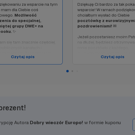
iękowaniu za wsparcie na tym
Dziękuję Ci bardzo za tak pok
 mam dla Ciebie coś
wsparcie! W ramach podzięko
kowego.
Możliwość
chciałbym wysłać do Ciebie
zenia do specjalnej,
pocztówkę z eurowizyjnym
iętej grupy DWE+ na
pozdrowieniami!
✉
ooku.
✨
Jeżeli pozostaniesz moim Pa
am się tam znacznie częściej,
na dłużej, będziesz otrzymyw
 publicznych kanałach i
mnie pocztówki z każdego,
adam więcej. Zamieszczam
eurowizyjnego wyjazdu, na kt
Czytaj opis
Czytaj opis
epublikowane nigdzie indziej,
będę.
kowe materiały, zdradzam
 nieoficjalnych, zakulisowych
Nagrody z dwóch poprzednic
ów, a także robię livestreamy
progów także będą Twoje.
o bardziej luźnym i
lnym charakterze. Chciałbym,
zestnictwo w tej grupie
iło Ci doświadczyć Eurowizji
isko, jak jeszcze nigdy dotąd.
prezent!
ymy tam razem z Patronami
ałą, eurowizyjną społeczność,
ej wspólnie przeżywamy
rypcję Autora
Dobry wieczór Europo!
w formie kuponu
, eurowizyjne momenty.
ając mnie tą kwotą, otrzymasz