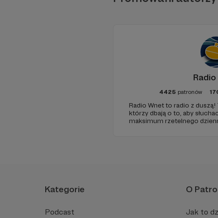
Radio
4425
patronów
17
Radio Wnet to radio z duszą! 
którzy dbają o to, aby słuc
maksimum rzetelnego dzienni
ponieważ Radio Wnet jest w p
Zachowanie tej właśnie woln
wsparcia!
Zapraszam Cię na
Jeśli podoba Ci się 
cegiełkę, możesz to z
Kategorie
O Patro
inną, comiesięczną k
Jeśli jednak nie 
Podcast
Jak to dz