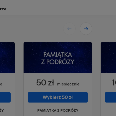
rze
50 zł
1
ie
miesięcznie
Wybierz 50 zł
ŻY
PAMIĄTKA Z PODRÓŻY