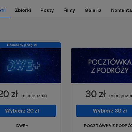
fil
Zbiórki
Posty
Filmy
Galeria
Komenta
Polecany próg 🔥
20 zł
30 zł
miesięcznie
miesięczn
Wybierz 20 zł
Wybierz 30 zł
DWE+
POCZTÓWKA Z PODRÓ