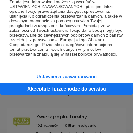
Zgoda jest dobrowolna i możesz ją wycofać w
USTAWIENIACH ZAAWANSOWANYCH, gdzie jest także
opisane Twoje prawo żądania dostępu, sprostowania,
usunięcia lub ograniczenia przetwarzania danych, a także w
dowolnym momencie za pomocą ustawień Twojej
Dołącz do grona Patronów!
przeglądarki w urządzeniu końcowym. Pamiętaj, że w
zależności od Twoich ustawień, Twoje dane będą mogły być
przekazywane do zewnętrznych odbiorców danych z państw
trzecich tj. z państw spoza Europejskiego Obszaru
Wesprzyj działalność Autora
Do Przodu!
już teraz!
Gospodarczego. Pozostałe szczegółowe informacje na
temat przetwarzania Twoich danych w tym celów
przetwarzania znajdują się w naszej polityce prywatności.
Zostań Patronem
Ustawienia zaawansowane
Akceptuję i przechodzę do serwisu
Promowani autorzy
Zwierz popkulturalny
102
patronów
1015
zł
miesięcznie