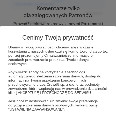
Komentarz użytkownika
Komentarze tylko
Odpowiedz
dla zalogowanych Patronów
Użytkownik
Prowadź ciekawe rozmowy z innymi Patronami i
3 dni temu
Autorem.
Dołącz do Patronów już teraz i odblokuj
dostęp!
Cenimy Twoją prywatność
Komentarz użytkownika
Zostań Patronem
Dbamy o Twoją prywatność i chcemy, abyś w czasie
Odpowiedz
korzystania z naszych usług czuł się komfortowo, dlatego też
poniżej prezentujemy Ci najważniejsze informacje o
Użytkownik
zasadach przetwarzania przez nas Twoich danych
3 dni temu
osobowych.
Aby wyrazić zgody na korzystanie z technologii
Komentarz użytkownika
automatycznego śledzenia i zbierania danych, dostęp do
informacji na Twoim urządzeniu końcowym i ich
przechowywanie przez Crowd8 sp. z o.o. oraz podmioty
Odpowiedz
zewnętrzne, które wspierają nas w prowadzeniu działalności,
kliknij AKCEPTUJĘ I PRZECHODZĘ DO SERWISU.
Jeśli chcesz dostosować lub zmienić swoje preferencje
dotyczące zbierania danych osobowych, wybierz opcję
"USTAWIENIA ZAAWANSOWANE".