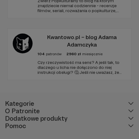
Zwierz Popkulturalny to blog na którym
znajdziecie niemal codziennie - recenzje
filmów, seriali, rozważania o popkulturze,
biografie aktorów i wiele innych kulturalnych
treści. Blog został założony w 2009 roku i od
tego czasu tworzę wokół niego społeczność
ludzi, którzy lubią kulturę.
Kwantowo.pl – blog Adama
Adamczyka
104
patronów
2960
zł
miesięcznie
Czy rzeczywistość ma sens? A jeśli tak, to
dlaczego u licha nie dołączono do niej
instrukcji obsługi? 🤔 Jeśli nie uważasz, że
ciekawość to pierwszy stopień do piekła (albo
masz to gdzieś), istnieje szansa, że się
polubimy. 🚀
Kategorie
O Patronite
Dodatkowe produkty
Pomoc