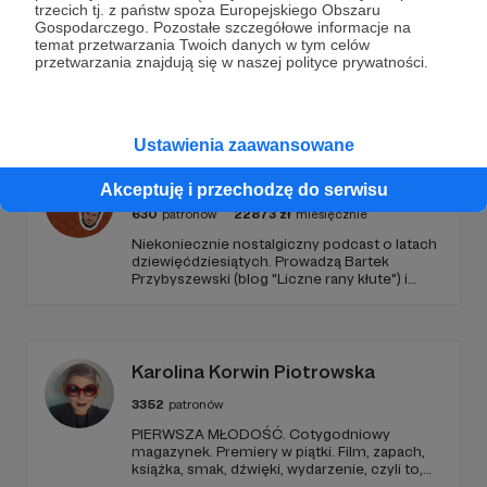
trzecich tj. z państw spoza Europejskiego Obszaru
Gospodarczego. Pozostałe szczegółowe informacje na
temat przetwarzania Twoich danych w tym celów
przetwarzania znajdują się w naszej polityce prywatności.
Promowani autorzy
Ustawienia zaawansowane
Podcastex
Akceptuję i przechodzę do serwisu
630
patronów
22873
zł
miesięcznie
Niekoniecznie nostalgiczny podcast o latach
dziewięćdziesiątych. Prowadzą Bartek
Przybyszewski (blog "Liczne rany kłute") i
Mateusz Witkowski (Popmoderna.pl, blog
"Popland"). Wizuale i muzyka: Michał
Kozikowski. Obróbka audio: Krzysztof
Tubilewicz. Zdjęcia: Aleksandra Nowak. Czyta:
Tadeusz Drozda.
Karolina Korwin Piotrowska
3352
patronów
PIERWSZA MŁODOŚĆ. Cotygodniowy
magazynek. Premiery w piątki. Film, zapach,
książka, smak, dźwięki, wydarzenie, czyli to,
co wzbudza we mnie emocje i zostaje w