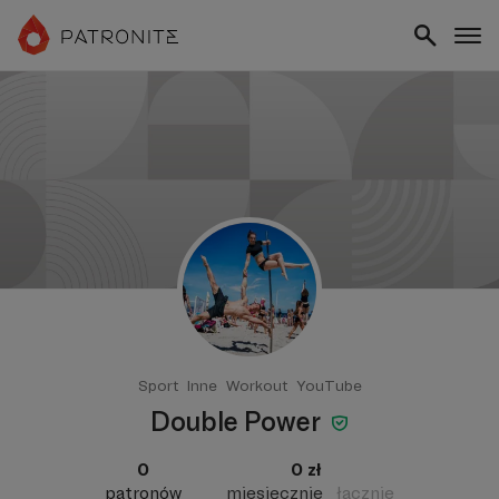
Sport
Inne
Workout
YouTube
Double Power
0
0 zł
patronów
miesięcznie
łącznie