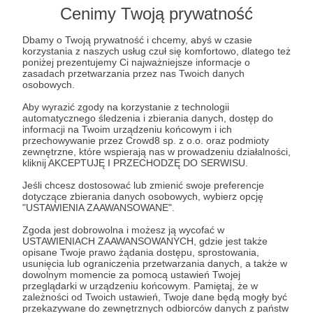
Lista postów jest pusta
Cenimy Twoją prywatność
Autor nie dodał jeszcze żadnych postów
Dbamy o Twoją prywatność i chcemy, abyś w czasie
korzystania z naszych usług czuł się komfortowo, dlatego też
poniżej prezentujemy Ci najważniejsze informacje o
zasadach przetwarzania przez nas Twoich danych
osobowych.
Aby wyrazić zgody na korzystanie z technologii
automatycznego śledzenia i zbierania danych, dostęp do
informacji na Twoim urządzeniu końcowym i ich
przechowywanie przez Crowd8 sp. z o.o. oraz podmioty
zewnętrzne, które wspierają nas w prowadzeniu działalności,
kliknij AKCEPTUJĘ I PRZECHODZĘ DO SERWISU.
Jeśli chcesz dostosować lub zmienić swoje preferencje
dotyczące zbierania danych osobowych, wybierz opcję
"USTAWIENIA ZAAWANSOWANE".
Dołącz do grona Patronów!
Zgoda jest dobrowolna i możesz ją wycofać w
USTAWIENIACH ZAAWANSOWANYCH, gdzie jest także
Wesprzyj działalność Autora
Double Power
już teraz!
opisane Twoje prawo żądania dostępu, sprostowania,
usunięcia lub ograniczenia przetwarzania danych, a także w
dowolnym momencie za pomocą ustawień Twojej
przeglądarki w urządzeniu końcowym. Pamiętaj, że w
Zostań Patronem
zależności od Twoich ustawień, Twoje dane będą mogły być
przekazywane do zewnętrznych odbiorców danych z państw