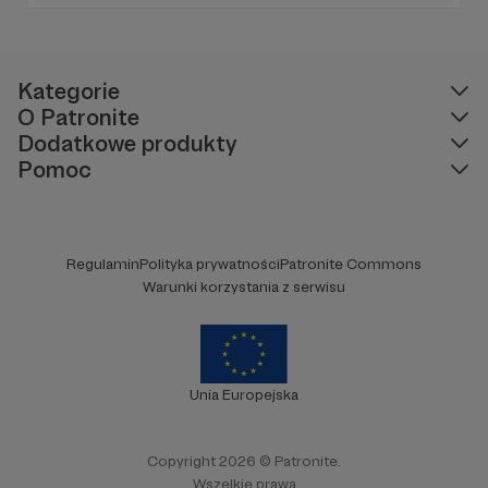
głowie pod koniec dnia. Ubarwiony dźwiękami
jak w radiowym teatrze, pomysł na to, jak
ogarnąć rzeczywistość.
Kategorie
O Patronite
Dodatkowe produkty
Pomoc
Regulamin
Polityka prywatności
Patronite Commons
Warunki korzystania z serwisu
Unia Europejska
Copyright 2026 © Patronite.
Wszelkie prawa