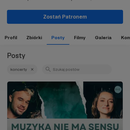
Zostań Patronem
Profil
Zbiórki
Posty
Filmy
Galeria
Kom
Posty
koncerty