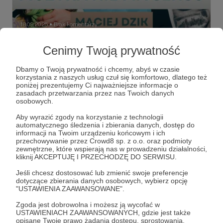
18.09.2025
Brak komentarzy
●
Maciej Dzik - dusznø podcast #48
Cenimy Twoją prywatność
Maciej Dzik - człowiek orkiestra, jeden z najlepszych
polskich drummerów związanych ze środowiskiem
Dbamy o Twoją prywatność i chcemy, abyś w czasie
progowym.
korzystania z naszych usług czuł się komfortowo, dlatego też
poniżej prezentujemy Ci najważniejsze informacje o
dusznø
dusznøpodcast
podcast
+7
zasadach przetwarzania przez nas Twoich danych
osobowych.
Aby wyrazić zgody na korzystanie z technologii
automatycznego śledzenia i zbierania danych, dostęp do
informacji na Twoim urządzeniu końcowym i ich
przechowywanie przez Crowd8 sp. z o.o. oraz podmioty
zewnętrzne, które wspierają nas w prowadzeniu działalności,
kliknij AKCEPTUJĘ I PRZECHODZĘ DO SERWISU.
Jeśli chcesz dostosować lub zmienić swoje preferencje
dotyczące zbierania danych osobowych, wybierz opcję
"USTAWIENIA ZAAWANSOWANE".
Zgoda jest dobrowolna i możesz ją wycofać w
USTAWIENIACH ZAAWANSOWANYCH, gdzie jest także
opisane Twoje prawo żądania dostępu, sprostowania,