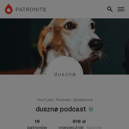
YouTube
Podcast
Społeczne
dusznø podcast
19
916 zł
patronów
miesięcznie
łącznie