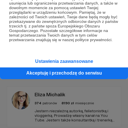
Dołącz do grona Patronów!
usunięcia lub ograniczenia przetwarzania danych, a także w
dowolnym momencie za pomocą ustawień Twojej
przeglądarki w urządzeniu końcowym. Pamiętaj, że w
Wesprzyj działalność Autora
dusznø podcast
już
zależności od Twoich ustawień, Twoje dane będą mogły być
teraz!
przekazywane do zewnętrznych odbiorców danych z państw
trzecich tj. z państw spoza Europejskiego Obszaru
Gospodarczego. Pozostałe szczegółowe informacje na
temat przetwarzania Twoich danych w tym celów
Zostań Patronem
przetwarzania znajdują się w naszej polityce prywatności.
Ustawienia zaawansowane
Promowani autorzy
Akceptuję i przechodzę do serwisu
Eliza Michalik
374
patronów
8190
zł
miesięcznie
Jestem niezależną autorką, felietonistką i
vloggerką. Prowadzę własny kanał na You
Tube. Jestem także konsultantką i trenerką
kompetencji miękkich. Bardzo bym chciała,