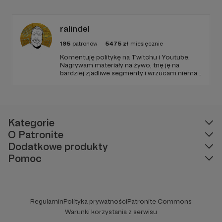
żebyśmy stworzyli społeczność i tworzyli
razem ciekawe projekty.
ralindel
195
patronów
5475
zł
miesięcznie
Komentuję politykę na Twitchu i Youtube.
Nagrywam materiały na żywo, tnę ję na
bardziej zjadliwe segmenty i wrzucam niemal
codziennie na kanał. Kiedy nie zajmujemy się
polityką i tematami lewicowymi, jaramy się
kulturą, gadamy o grach i planszówkach,
które są moją pasją.
Kategorie
O Patronite
Dodatkowe produkty
Pomoc
Regulamin
Polityka prywatności
Patronite Commons
Warunki korzystania z serwisu