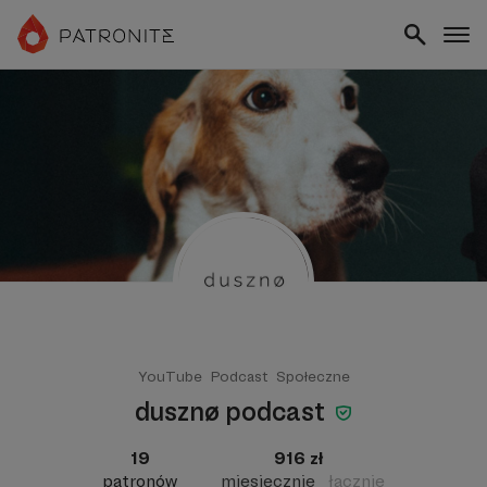
YouTube
Podcast
Społeczne
dusznø podcast
19
916 zł
patronów
miesięcznie
łącznie