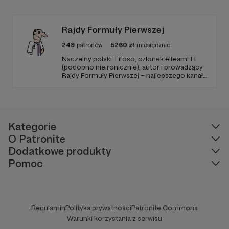
sponsorskim w piątkowych odcinkach.
Zmienimy to, jeśli uznacie, że mamy zmienić.
Rajdy Formuły Pierwszej
249
patronów
5260
zł
miesięcznie
Naczelny polski Tifoso, członek #teamLH
(podobno nieironicznie), autor i prowadzący
Rajdy Formuły Pierwszej – najlepszego kanału
YouTube o F1 w Polsce (potwierdzone
niezależnymi badaniami).
Kategorie
O Patronite
Dodatkowe produkty
Pomoc
Regulamin
Polityka prywatności
Patronite Commons
Warunki korzystania z serwisu