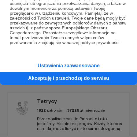
Dołącz do grona Patronów!
usunięcia lub ograniczenia przetwarzania danych, a także w
dowolnym momencie za pomocą ustawień Twojej
przeglądarki w urządzeniu końcowym. Pamiętaj, że w
Wesprzyj działalność Autora
dusznø podcast
już
zależności od Twoich ustawień, Twoje dane będą mogły być
teraz!
przekazywane do zewnętrznych odbiorców danych z państw
trzecich tj. z państw spoza Europejskiego Obszaru
Gospodarczego. Pozostałe szczegółowe informacje na
temat przetwarzania Twoich danych w tym celów
Zostań Patronem
przetwarzania znajdują się w naszej polityce prywatności.
Ustawienia zaawansowane
Promowani autorzy
Akceptuję i przechodzę do serwisu
Tetrycy
1822
patronów
37225
zł
miesięcznie
Przekonaliście nas do Patronite i oto
jesteśmy. Ale nie ma progów. Każdy, kto coś
nam da, może liczyć na to samo: dozgonną
wdzięczność i miejsce na przewijanym pasku