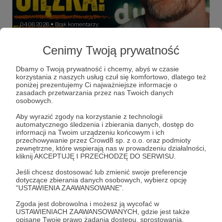
04.06.2026
Brak komentarzy
●
Paweł Sobierajski - dusznø podcast #84
Cenimy Twoją prywatność
Paweł Sobierajski - twórca projektu CZŁEKO-CZULI, w
ramach którego pomaga osobom w kryzysie
Dbamy o Twoją prywatność i chcemy, abyś w czasie
bezdomności, blogger, trzeźwiejący alkoholik, gej.
korzystania z naszych usług czuł się komfortowo, dlatego też
poniżej prezentujemy Ci najważniejsze informacje o
dusznø
dusznøpodcast
podcast
+7
zasadach przetwarzania przez nas Twoich danych
osobowych.
Aby wyrazić zgody na korzystanie z technologii
automatycznego śledzenia i zbierania danych, dostęp do
informacji na Twoim urządzeniu końcowym i ich
przechowywanie przez Crowd8 sp. z o.o. oraz podmioty
zewnętrzne, które wspierają nas w prowadzeniu działalności,
kliknij AKCEPTUJĘ I PRZECHODZĘ DO SERWISU.
Jeśli chcesz dostosować lub zmienić swoje preferencje
dotyczące zbierania danych osobowych, wybierz opcję
"USTAWIENIA ZAAWANSOWANE".
Zgoda jest dobrowolna i możesz ją wycofać w
USTAWIENIACH ZAAWANSOWANYCH, gdzie jest także
opisane Twoje prawo żądania dostępu, sprostowania,