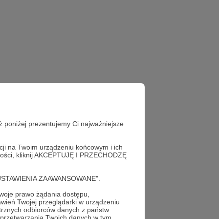
ż poniżej prezentujemy Ci najważniejsze
acji na Twoim urządzeniu końcowym i ich
alności, kliknij AKCEPTUJĘ I PRZECHODZĘ
cję "USTAWIENIA ZAAWANSOWANE".
oje prawo żądania dostępu,
wień Twojej przeglądarki w urządzeniu
trznych odbiorców danych z państw
 przetwarzania Twoich danych w tym