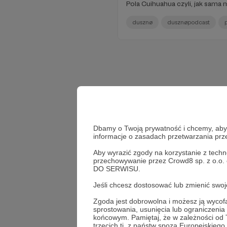
Pola Cuihuahua czyli, jak sama 
dusznø
dusznøpodcast
Dbamy o Twoją prywatność i chcemy, abyś 
informacje o zasadach przetwarzania pr
Aby wyrazić zgody na korzystanie z techn
przechowywanie przez Crowd8 sp. z o.o.
DO SERWISU.
Jeśli chcesz dostosować lub zmienić sw
Zgoda jest dobrowolna i możesz ją wyc
sprostowania, usunięcia lub ograniczeni
końcowym. Pamiętaj, że w zależności od
trzecich tj. z państw spoza Europejskie