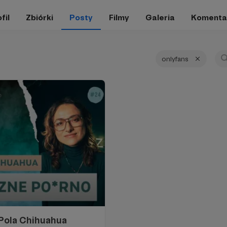
fil
Zbiórki
Posty
Filmy
Galeria
Komenta
onlyfans
Pola Chihuahua