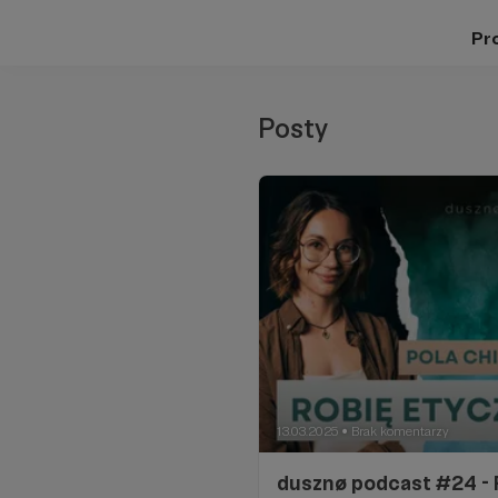
Pro
Posty
13.03.2025
Brak komentarzy
●
dusznø podcast #24 - 