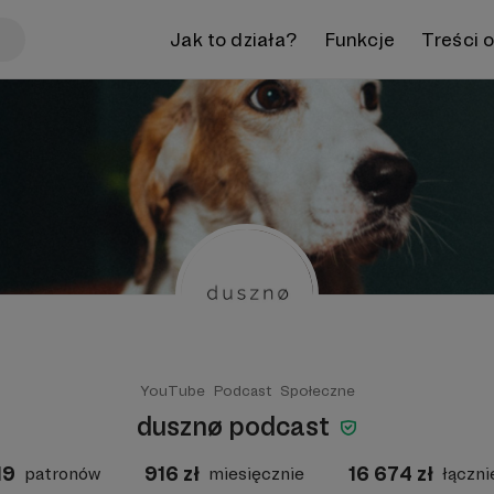
Jak to działa?
Funkcje
Treści 
YouTube
Podcast
Społeczne
dusznø podcast
19
916
zł
16 674
zł
patronów
miesięcznie
łączni