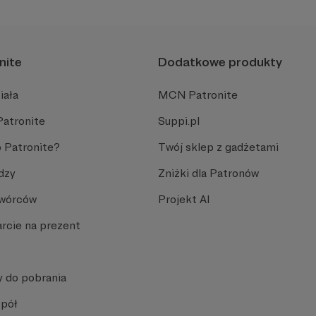
nite
Dodatkowe produkty
iała
MCN Patronite
Patronite
Suppi.pl
 Patronite?
Twój sklep z gadżetami
dzy
Zniżki dla Patronów
Twórców
Projekt AI
rcie na prezent
y do pobrania
spół