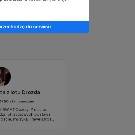
przechodzę do serwisu
ta z lotu Drozda
9750
zł
miesięcznie
t ŚWIATOczuły. Z dala od
udzi, ich życiowych postaw i
oście, muzyka i Paweł Drozd
 zagranicznym sosie z
toczenie.