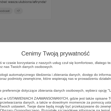
mówi: wasza ulubiona lafirynda!
podcast
+7
Cenimy Twoją prywatność
w czasie korzystania z naszych usług czuł się komfortowo, dlatego te
zez nas Twoich danych osobowych.
ologii automatycznego śledzenia i zbierania danych, dostęp do inform
 oraz podmioty zewnętrzne, które wspierają nas w prowadzeniu dział
Dołącz do grona Patronów!
oje preferencje dotyczące zbierania danych osobowych, wybierz op
Wesprzyj działalność Autora
dusznø podcast
już teraz!
ofać w USTAWIENIACH ZAAWANSOWANYCH, gdzie jest także opisane Tw
a przetwarzania danych, a także w dowolnym momencie za pomocą usta
 Twoich ustawień, Twoje dane będą mogły być przekazywane do zewnę
go Obszaru Gospodarczego. Pozostałe szczegółowe informacje na temat