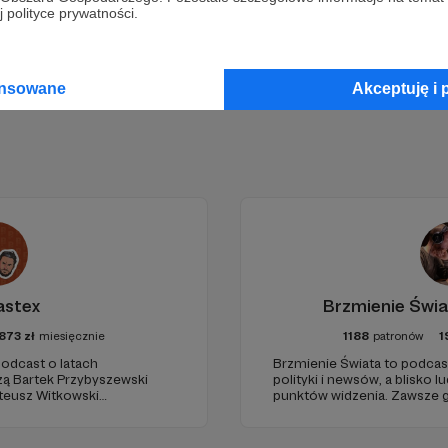
Zostań Patronem
 polityce prywatności.
ansowane
Akceptuję i 
astex
Brzmienie Świa
873
zł
miesięcznie
1188
patronów
1
odcast o latach
Brzmienie Świata to podcas
zą Bartek Przybyszewski
polityki i newsów, a blisko l
Mateusz Witkowski
punktów widzenia. Zawsze g
d"). Wizuale i muzyka:
jako prowadzący. Podcast w
udio: Krzysztof Tubilewicz.
wrażliwością obserwujący o
Czyta: Tadeusz Drozda.