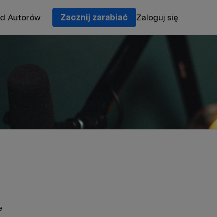
od Autorów
Zacznij zarabiać
Zaloguj się
e