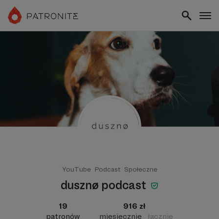
YouTube
Podcast
Społeczne
dusznø podcast
19
916 zł
patronów
miesięcznie
łącznie