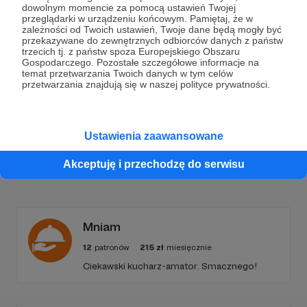
Dołącz do grona Patronów!
dowolnym momencie za pomocą ustawień Twojej
przeglądarki w urządzeniu końcowym. Pamiętaj, że w
zależności od Twoich ustawień, Twoje dane będą mogły być
Wesprzyj działalność Autora
dusznø podcast
już
przekazywane do zewnętrznych odbiorców danych z państw
teraz!
trzecich tj. z państw spoza Europejskiego Obszaru
Gospodarczego. Pozostałe szczegółowe informacje na
temat przetwarzania Twoich danych w tym celów
przetwarzania znajdują się w naszej polityce prywatności.
Zostań Patronem
Ustawienia zaawansowane
Akceptuję i przechodzę do serwisu
Promowani autorzy
Mniam
12
patronów
215
zł
miesięcznie
Ciekawski kucharz-amator. Smacznego!