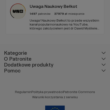
Uwaga Naukowy Bełkot
1497
patronów
37979
zł
miesięcznie
Uwaga! Naukowy Bełkot to przede wszystkim
kanał popularnonaukowy na YouTube,
którego założycielem jest dr Dawid Myśliwiec.
Od przeszło 10 lat zajmujemy się
popularyzacją wiedzy i walką z naukowymi
fake newsami.
Kategorie
O Patronite
Dodatkowe produkty
Pomoc
Regulamin
Polityka prywatności
Patronite Commons
Warunki korzystania z serwisu