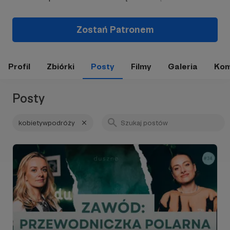
Zostań Patronem
Profil
Zbiórki
Posty
Filmy
Galeria
Kom
Posty
kobietywpodróży