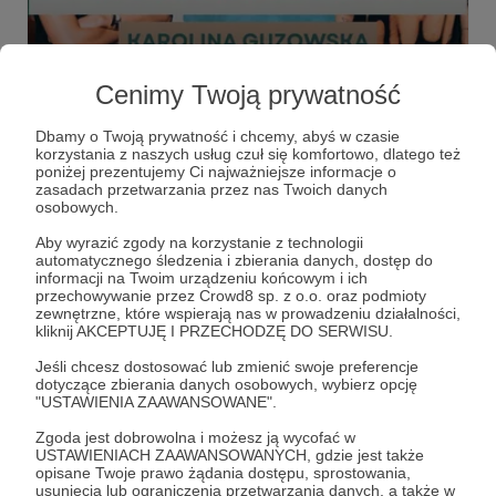
29.05.2025
Brak komentarzy
●
Cenimy Twoją prywatność
dusznø podcast #34 - Karolina Guzowska
Karolina Guzowska - zawodowa podróżniczka, polar guide
Dbamy o Twoją prywatność i chcemy, abyś w czasie
i przewodniczka ekspedycyjna. W podróży jest non stop,
korzystania z naszych usług czuł się komfortowo, dlatego też
bo jak sama mówi, na dupie usiedzieć nie potrafi.
poniżej prezentujemy Ci najważniejsze informacje o
zasadach przetwarzania przez nas Twoich danych
dusznø
dusznøpodcast
podcast
+7
osobowych.
Aby wyrazić zgody na korzystanie z technologii
automatycznego śledzenia i zbierania danych, dostęp do
informacji na Twoim urządzeniu końcowym i ich
przechowywanie przez Crowd8 sp. z o.o. oraz podmioty
zewnętrzne, które wspierają nas w prowadzeniu działalności,
kliknij AKCEPTUJĘ I PRZECHODZĘ DO SERWISU.
Jeśli chcesz dostosować lub zmienić swoje preferencje
dotyczące zbierania danych osobowych, wybierz opcję
"USTAWIENIA ZAAWANSOWANE".
Zgoda jest dobrowolna i możesz ją wycofać w
USTAWIENIACH ZAAWANSOWANYCH, gdzie jest także
opisane Twoje prawo żądania dostępu, sprostowania,
usunięcia lub ograniczenia przetwarzania danych, a także w