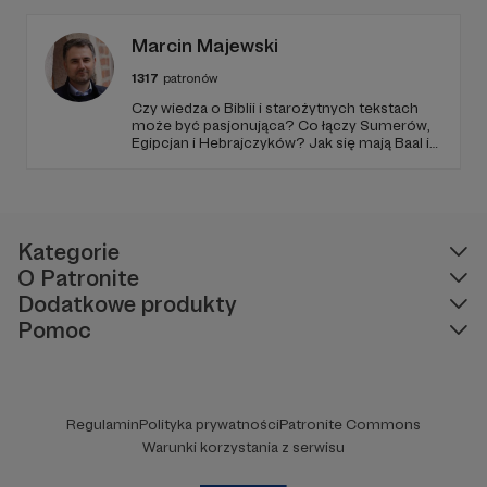
Zmienimy to, jeśli uznacie, że mamy zmienić.
Marcin Majewski
1317
patronów
Czy wiedza o Biblii i starożytnych tekstach
może być pasjonująca? Co łączy Sumerów,
Egipcjan i Hebrajczyków? Jak się mają Baal i
Amon-Ra do JAHWE?
Kategorie
O Patronite
Dodatkowe produkty
Pomoc
Regulamin
Polityka prywatności
Patronite Commons
Warunki korzystania z serwisu