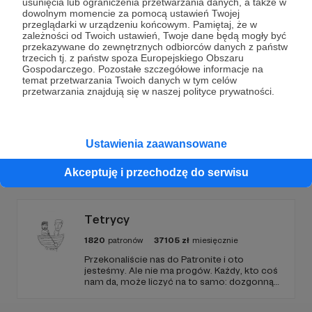
usunięcia lub ograniczenia przetwarzania danych, a także w
dowolnym momencie za pomocą ustawień Twojej
Wesprzyj działalność Autora
dusznø podcast
już
przeglądarki w urządzeniu końcowym. Pamiętaj, że w
zależności od Twoich ustawień, Twoje dane będą mogły być
teraz!
przekazywane do zewnętrznych odbiorców danych z państw
trzecich tj. z państw spoza Europejskiego Obszaru
Gospodarczego. Pozostałe szczegółowe informacje na
temat przetwarzania Twoich danych w tym celów
Zostań Patronem
przetwarzania znajdują się w naszej polityce prywatności.
Ustawienia zaawansowane
Promowani autorzy
Akceptuję i przechodzę do serwisu
Tetrycy
1820
patronów
37105
zł
miesięcznie
Przekonaliście nas do Patronite i oto
jesteśmy. Ale nie ma progów. Każdy, kto coś
nam da, może liczyć na to samo: dozgonną
wdzięczność i miejsce na przewijanym pasku
sponsorskim w piątkowych odcinkach.