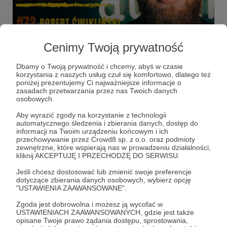
12.03.2026
Komentarze: 1
●
Cenimy Twoją prywatność
Robert Ćwikliński - dusznø podcast #72
Robert Ćwikliński - sportowiec, trener, pedagog do zadań
Dbamy o Twoją prywatność i chcemy, abyś w czasie
specjalnych
korzystania z naszych usług czuł się komfortowo, dlatego też
poniżej prezentujemy Ci najważniejsze informacje o
dusznø
dusznøpodcast
podcast
+7
zasadach przetwarzania przez nas Twoich danych
osobowych.
Aby wyrazić zgody na korzystanie z technologii
automatycznego śledzenia i zbierania danych, dostęp do
informacji na Twoim urządzeniu końcowym i ich
przechowywanie przez Crowd8 sp. z o.o. oraz podmioty
zewnętrzne, które wspierają nas w prowadzeniu działalności,
kliknij AKCEPTUJĘ I PRZECHODZĘ DO SERWISU.
Jeśli chcesz dostosować lub zmienić swoje preferencje
dotyczące zbierania danych osobowych, wybierz opcję
"USTAWIENIA ZAAWANSOWANE".
Zgoda jest dobrowolna i możesz ją wycofać w
USTAWIENIACH ZAAWANSOWANYCH, gdzie jest także
Dołącz do grona Patronów!
opisane Twoje prawo żądania dostępu, sprostowania,