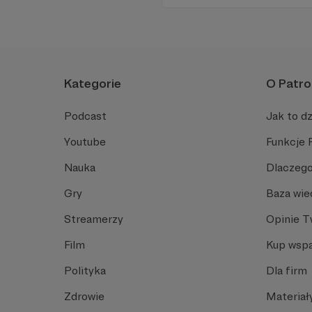
jak w radiowym teatrze, pomys
rzeczywistość.
Kategorie
O Patro
Podcast
Jak to dz
Youtube
Funkcje 
Nauka
Dlaczego
Gry
Baza wie
Streamerzy
Opinie 
Film
Kup wspa
Polityka
Dla firm
Zdrowie
Materiał