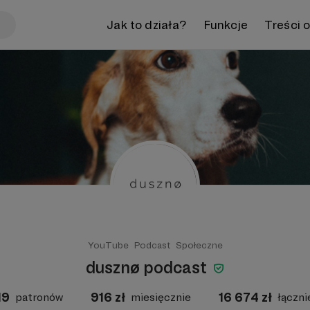
Jak to działa?
Funkcje
Treści 
YouTube
Podcast
Społeczne
dusznø podcast
19
916
zł
16 674
zł
patronów
miesięcznie
łączni