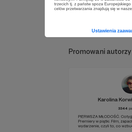
trzecich tj. z państw spoza Europejskie
celów przetwarzania znajdują się w naszej
Ustawienia zaaw
Promowani autorzy
Karolina Korw
3344
p
PIERWSZA MŁODOŚĆ. Cotyg
Premiery w piątki. Film, zapac
wydarzenie, czyli to, co wzb
zostaje w głowie pod koniec