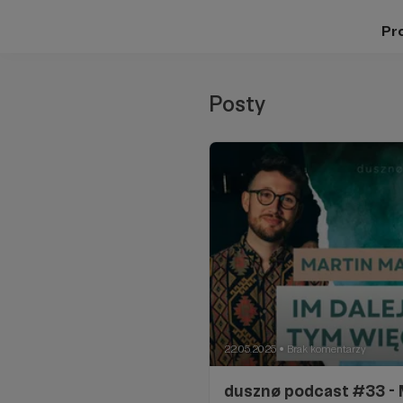
Pro
Posty
22.05.2025
Brak komentarzy
●
dusznø podcast #33 - 