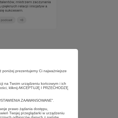
 talentów, mistrzem zaczynania
ięknych relacji i inicjatyw a
 się sukcesem.
podcast
+6
ż poniżej prezentujemy Ci najważniejsze
acji na Twoim urządzeniu końcowym i ich
alności, kliknij AKCEPTUJĘ I PRZECHODZĘ
cję "USTAWIENIA ZAAWANSOWANE".
oje prawo żądania dostępu,
wień Twojej przeglądarki w urządzeniu
trznych odbiorców danych z państw