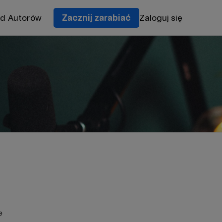
od Autorów
Zacznij zarabiać
Zaloguj się
e