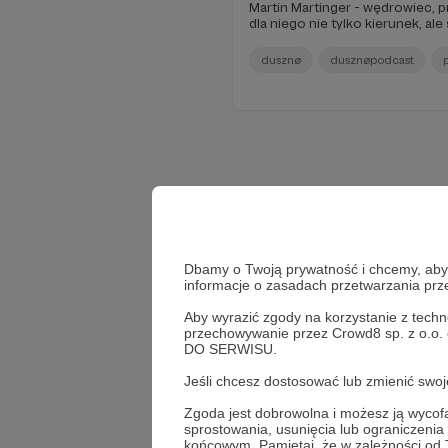
Martin Martinger - wędrowiec, p
dla niego nie tylko kierunek, al
dusznø
dusznøpodcast
Dbamy o Twoją prywatność i chcemy, abyś 
informacje o zasadach przetwarzania pr
Aby wyrazić zgody na korzystanie z techn
przechowywanie przez Crowd8 sp. z o.o.
DO SERWISU.
Jeśli chcesz dostosować lub zmienić sw
Zgoda jest dobrowolna i możesz ją wyc
sprostowania, usunięcia lub ograniczeni
końcowym. Pamiętaj, że w zależności od