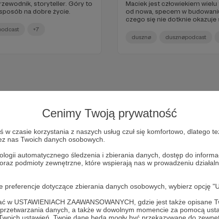
rzewodnik, storyteller. Góry to
Maciek jest człowiekiem wielu
e sposób na dobre życie.
od nowa, specem w budowaniu p
czego się nie dotknie okazuje
podcast
+7
dusznø
dusznøpodcast
Cenimy Twoją prywatność
w czasie korzystania z naszych usług czuł się komfortowo, dlatego te
zez nas Twoich danych osobowych.
ologii automatycznego śledzenia i zbierania danych, dostęp do inform
 oraz podmioty zewnętrzne, które wspierają nas w prowadzeniu dział
Dołącz do grona Patronów!
oje preferencje dotyczące zbierania danych osobowych, wybierz op
ofać w USTAWIENIACH ZAAWANSOWANYCH, gdzie jest także opisane Tw
Wesprzyj działalność Autora
dusznø podcast
już teraz!
a przetwarzania danych, a także w dowolnym momencie za pomocą usta
 Twoich ustawień, Twoje dane będą mogły być przekazywane do zewnę