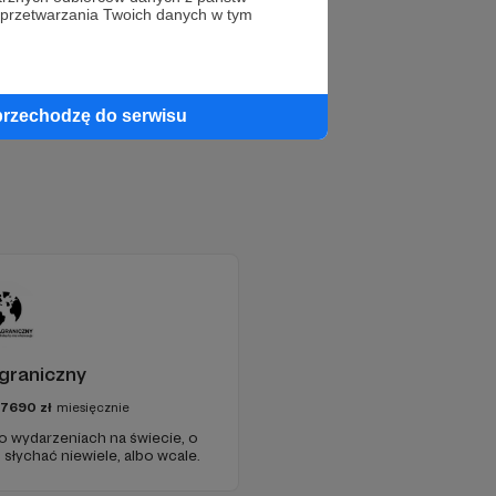
 przetwarzania Twoich danych w tym
przechodzę do serwisu
graniczny
97690
zł
miesięcznie
 o wydarzeniach na świecie, o
słychać niewiele, albo wcale.