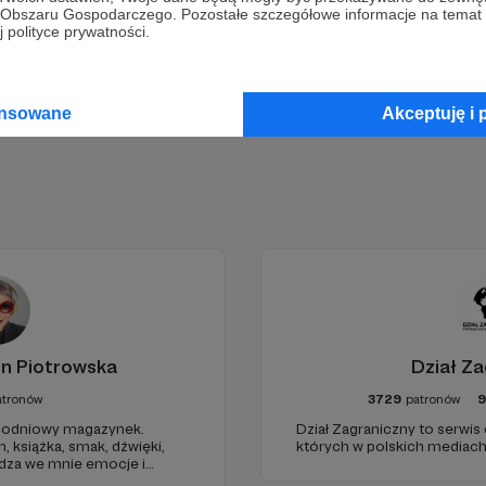
go Obszaru Gospodarczego. Pozostałe szczegółowe informacje na temat
 polityce prywatności.
Zostań Patronem
ansowane
Akceptuję i 
in Piotrowska
Dział Za
atronów
3729
patronów
odniowy magazynek.
Dział Zagraniczny to serwis
h, książka, smak, dźwięki,
których w polskich mediach 
udza we mnie emocje i
 dnia. Ubarwiony dźwiękami