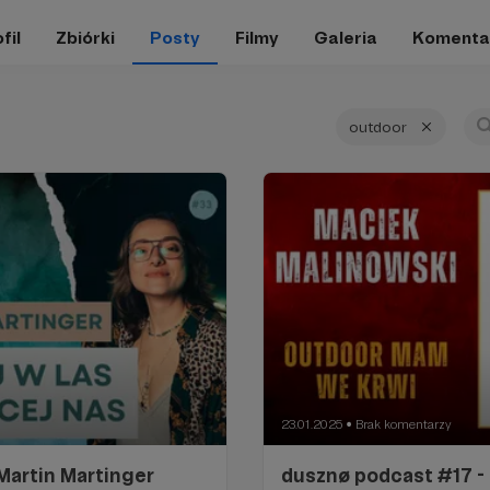
fil
Zbiórki
Posty
Filmy
Galeria
Komenta
outdoor
23.01.2025
Brak komentarzy
●
Martin Martinger
dusznø podcast #17 -