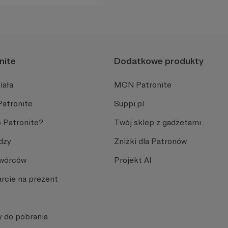
ł na to, jak ogarnąć
nite
Dodatkowe produkty
iała
MCN Patronite
Patronite
Suppi.pl
 Patronite?
Twój sklep z gadżetami
dzy
Zniżki dla Patronów
Twórców
Projekt AI
rcie na prezent
y do pobrania