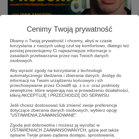
08.04.2026
Brak komentarzy
●
Cenimy Twoją prywatność
Ivan Zaretski - dusznø podcast #76
Ivan Zaretski - model aktywnie działający w branży i
Dbamy o Twoją prywatność i chcemy, abyś w czasie
odnoszący międzynarodowe sukcesy
korzystania z naszych usług czuł się komfortowo, dlatego też
poniżej prezentujemy Ci najważniejsze informacje o
dusznø
dusznøpodcast
podcast
+4
zasadach przetwarzania przez nas Twoich danych
osobowych.
Aby wyrazić zgody na korzystanie z technologii
automatycznego śledzenia i zbierania danych, dostęp do
informacji na Twoim urządzeniu końcowym i ich
przechowywanie przez Crowd8 sp. z o.o. oraz podmioty
zewnętrzne, które wspierają nas w prowadzeniu działalności,
kliknij AKCEPTUJĘ I PRZECHODZĘ DO SERWISU.
Jeśli chcesz dostosować lub zmienić swoje preferencje
dotyczące zbierania danych osobowych, wybierz opcję
"USTAWIENIA ZAAWANSOWANE".
Zgoda jest dobrowolna i możesz ją wycofać w
USTAWIENIACH ZAAWANSOWANYCH, gdzie jest także
Dołącz do grona Patronów!
opisane Twoje prawo żądania dostępu, sprostowania,