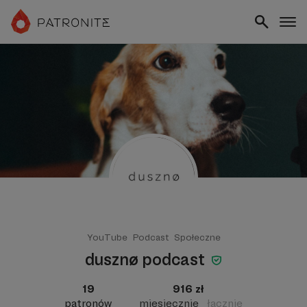
YouTube
Podcast
Społeczne
dusznø podcast
19
916 zł
patronów
miesięcznie
łącznie