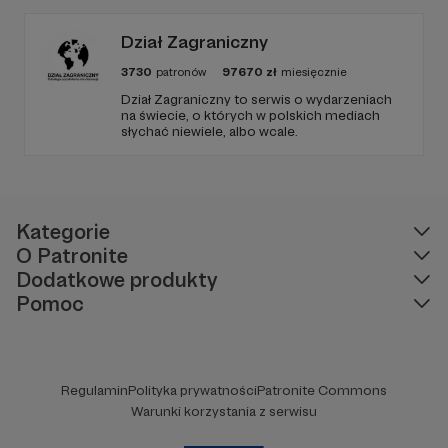
Kozikowski. Obróbka audio: Krzysztof
Tubilewicz. Zdjęcia: Aleksandra Nowak. Czyta:
Tadeusz Drozda.
Dział Zagraniczny
3730
patronów
97670
zł
miesięcznie
Dział Zagraniczny to serwis o wydarzeniach
na świecie, o których w polskich mediach
słychać niewiele, albo wcale.
Kategorie
O Patronite
Dodatkowe produkty
Pomoc
Regulamin
Polityka prywatności
Patronite Commons
Warunki korzystania z serwisu