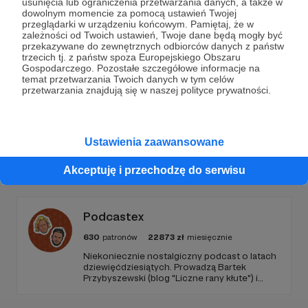
usunięcia lub ograniczenia przetwarzania danych, a także w
dowolnym momencie za pomocą ustawień Twojej
Wesprzyj działalność Autora
dusznø podcast
już
przeglądarki w urządzeniu końcowym. Pamiętaj, że w
zależności od Twoich ustawień, Twoje dane będą mogły być
teraz!
przekazywane do zewnętrznych odbiorców danych z państw
trzecich tj. z państw spoza Europejskiego Obszaru
Gospodarczego. Pozostałe szczegółowe informacje na
temat przetwarzania Twoich danych w tym celów
Zostań Patronem
przetwarzania znajdują się w naszej polityce prywatności.
Ustawienia zaawansowane
Promowani autorzy
Akceptuję i przechodzę do serwisu
Podcastex
630
patronów
22873
zł
miesięcznie
Niekoniecznie nostalgiczny podcast o latach
dziewięćdziesiątych. Prowadzą Bartek
Przybyszewski (blog "Liczne rany kłute") i
Mateusz Witkowski (Popmoderna.pl, blog
"Popland"). Wizuale i muzyka: Michał