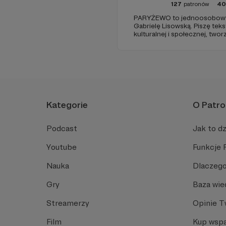
127
patronów
40
PARYŻEWO to jednoosobowy 
Gabrielę Lisowską. Piszę tek
kulturalnej i społecznej, two
PARYŻEWO i TW: LISOWSKA or
treści na Instagramie.
Kategorie
O Patro
Podcast
Jak to dz
Youtube
Funkcje 
Nauka
Dlaczego
Gry
Baza wie
Streamerzy
Opinie 
Film
Kup wspa