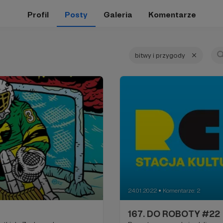
Profil
Posty
Galeria
Komentarze
bitwy i przygody
24.01.2022
Komentarze: 2
●
167. DO ROBOTY #22