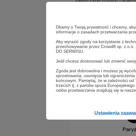
Raport z prac różnych. Dla wszy
hockeypocalypse
bitwy i prz
+5
Dbamy o Twoją prywatność i chcemy, abyś 
informacje o zasadach przetwarzania pr
Aby wyrazić zgody na korzystanie z techn
przechowywanie przez Crowd8 sp. z o.o.
DO SERWISU.
Jeśli chcesz dostosować lub zmienić sw
Zgoda jest dobrowolna i możesz ją wyc
sprostowania, usunięcia lub ograniczeni
Promowani autorzy
końcowym. Pamiętaj, że w zależności od
trzecich tj. z państw spoza Europejskie
celów przetwarzania znajdują się w naszej
Ustawienia zaaw
Pary