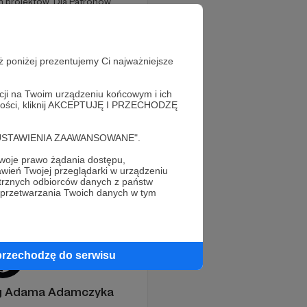
m projektów. Dla Patronów.
nrocker and the jailbait punks
ż poniżej prezentujemy Ci najważniejsze
acji na Twoim urządzeniu końcowym i ich
alności, kliknij AKCEPTUJĘ I PRZECHODZĘ
cję "USTAWIENIA ZAAWANSOWANE".
oje prawo żądania dostępu,
wień Twojej przeglądarki w urządzeniu
trznych odbiorców danych z państw
 przetwarzania Twoich danych w tym
przechodzę do serwisu
og Adama Adamczyka