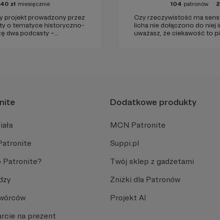
40
zł
miesięcznie
104
patronów
projekt prowadzony przez
Czy rzeczywistość ma sens? 
sty o tematyce historyczno-
licha nie dołączono do niej i
rzę dwa podcasty –
uważasz, że ciekawość to pi
az regularnie publikuję
(albo masz to gdzieś), istnie
nite
Dodatkowe produkty
iała
MCN Patronite
Patronite
Suppi.pl
 Patronite?
Twój sklep z gadżetami
dzy
Zniżki dla Patronów
Twórców
Projekt AI
rcie na prezent