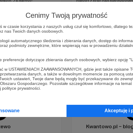
stkich. Za darmo!
Raport z prac nad pierdylione
ygody
samurai slasher
ilustracja
komiks
franke
Cenimy Twoją prywatność
+5
w czasie korzystania z naszych usług czuł się komfortowo, dlatego te
zez nas Twoich danych osobowych.
ologii automatycznego śledzenia i zbierania danych, dostęp do inform
 oraz podmioty zewnętrzne, które wspierają nas w prowadzeniu dział
oje preferencje dotyczące zbierania danych osobowych, wybierz op
ofać w USTAWIENIACH ZAAWANSOWANYCH, gdzie jest także opisane Tw
a przetwarzania danych, a także w dowolnym momencie za pomocą usta
 Twoich ustawień, Twoje dane będą mogły być przekazywane do zewnę
go Obszaru Gospodarczego. Pozostałe szczegółowe informacje na temat
 polityce prywatności.
ansowane
Akceptuję i 
żewo
Kwantowo.pl – bl