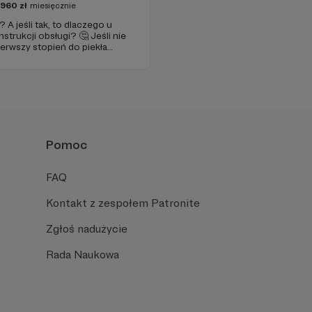
2960
zł
miesięcznie
A jeśli tak, to dlaczego u
nstrukcji obsługi? 🤔 Jeśli nie
erwszy stopień do piekła
je szansa, że się polubimy. 🚀
Pomoc
FAQ
Kontakt z zespołem Patronite
Zgłoś nadużycie
Rada Naukowa