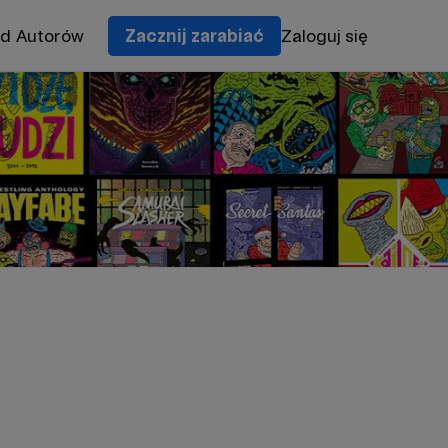
od Autorów
Zacznij zarabiać
Zaloguj się