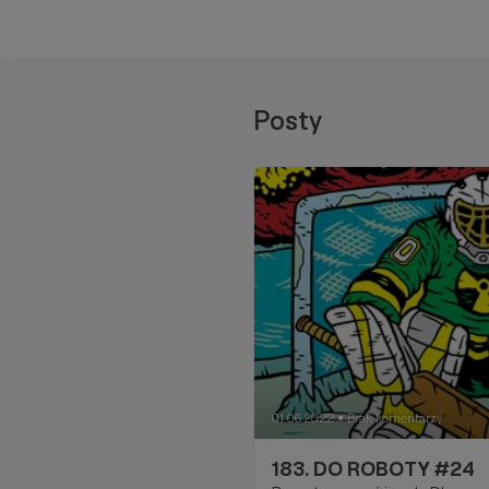
Posty
01.06.2022
Brak komentarzy
●
183. DO ROBOTY #24