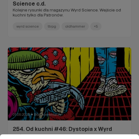
Science c.d.
Kolejne rysunki dla magazynu Wyrd Science. Wejście od
kuchni tylko dla Patronów.
wyrd science
ttrpg
oldhammer
+5
01.09.2023
Brak komentarzy
●
254. Od kuchni #46: Dystopia x Wyrd
Science