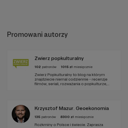
Promowani autorzy
Zwierz popkulturalny
102
patronów
1015
zł
miesięcznie
Zwierz Popkulturalny to blog na którym
znajdziecie niemal codziennie - recenzje
filmów, seriali, rozważania o popkulturze,
biografie aktorów i wiele innych kulturalnych
treści. Blog został założony w 2009 roku i od
tego czasu tworzę wokół niego społeczność
ludzi, którzy lubią kulturę.
Krzysztof Mazur. Geoekonomia
135
patronów
8300
zł
miesięcznie
Rozkminy o Polsce i świecie. Zaprasza