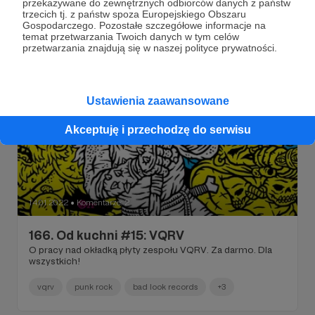
przekazywane do zewnętrznych odbiorców danych z państw
rpg
ttrpg
gry fabularne
+2
trzecich tj. z państw spoza Europejskiego Obszaru
Gospodarczego. Pozostałe szczegółowe informacje na
temat przetwarzania Twoich danych w tym celów
przetwarzania znajdują się w naszej polityce prywatności.
Ustawienia zaawansowane
Akceptuję i przechodzę do serwisu
14.01.2022
Komentarze: 2
●
166. Od kuchni #15: VQRV
O pracy nad okładką płyty zespołu VQRV. Za darmo. Dla
wszystkich!
vqrv
punk rock
bad look records
+3