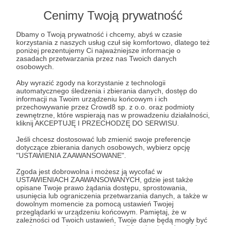
Jak powstała ilustracja do magazynu Wyrd Science. Dla
Cenimy Twoją prywatność
Patronów.
wyrd science
rpg
ttrpg
+5
Dbamy o Twoją prywatność i chcemy, abyś w czasie
korzystania z naszych usług czuł się komfortowo, dlatego też
poniżej prezentujemy Ci najważniejsze informacje o
zasadach przetwarzania przez nas Twoich danych
osobowych.
Aby wyrazić zgody na korzystanie z technologii
automatycznego śledzenia i zbierania danych, dostęp do
informacji na Twoim urządzeniu końcowym i ich
przechowywanie przez Crowd8 sp. z o.o. oraz podmioty
zewnętrzne, które wspierają nas w prowadzeniu działalności,
kliknij AKCEPTUJĘ I PRZECHODZĘ DO SERWISU.
Jeśli chcesz dostosować lub zmienić swoje preferencje
dotyczące zbierania danych osobowych, wybierz opcję
"USTAWIENIA ZAAWANSOWANE".
Zgoda jest dobrowolna i możesz ją wycofać w
24.05.2023
Brak komentarzy
●
USTAWIENIACH ZAAWANSOWANYCH, gdzie jest także
opisane Twoje prawo żądania dostępu, sprostowania,
usunięcia lub ograniczenia przetwarzania danych, a także w
239. Dobro #42: Administracyjna Jatka
dowolnym momencie za pomocą ustawień Twojej
Prosta gra o trudnych zadaniach. Dla Patronów 13+.
przeglądarki w urządzeniu końcowym. Pamiętaj, że w
zależności od Twoich ustawień, Twoje dane będą mogły być