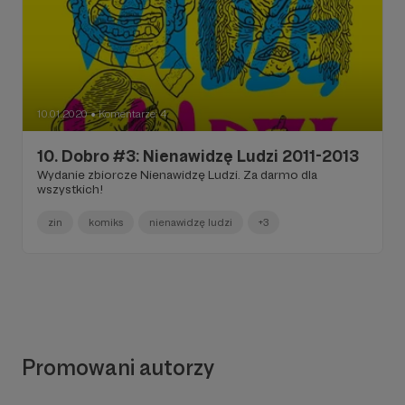
10.01.2020
Komentarze: 4
●
10. Dobro #3: Nienawidzę Ludzi 2011-2013
Wydanie zbiorcze Nienawidzę Ludzi. Za darmo dla
wszystkich!
zin
komiks
nienawidzę ludzi
+3
Promowani autorzy