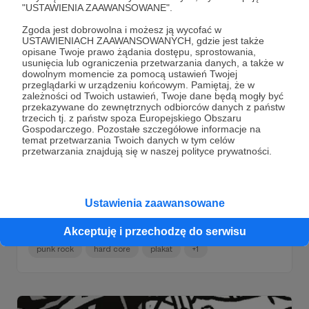
"USTAWIENIA ZAAWANSOWANE".
Zgoda jest dobrowolna i możesz ją wycofać w
USTAWIENIACH ZAAWANSOWANYCH, gdzie jest także
opisane Twoje prawo żądania dostępu, sprostowania,
usunięcia lub ograniczenia przetwarzania danych, a także w
dowolnym momencie za pomocą ustawień Twojej
przeglądarki w urządzeniu końcowym. Pamiętaj, że w
zależności od Twoich ustawień, Twoje dane będą mogły być
przekazywane do zewnętrznych odbiorców danych z państw
trzecich tj. z państw spoza Europejskiego Obszaru
Gospodarczego. Pozostałe szczegółowe informacje na
temat przetwarzania Twoich danych w tym celów
przetwarzania znajdują się w naszej polityce prywatności.
25.02.2021
Brak komentarzy
●
117. Dobro #33: WTS! PIY! vol. 2
Wydrukuj To Sam! Print It Yourself! Zestaw plakatów
Ustawienia zaawansowane
koncertowych w wysokiej rozdzielczości. Za darmo. Dla
Wszystkich!
Akceptuję i przechodzę do serwisu
punk rock
hard core
plakat
+1