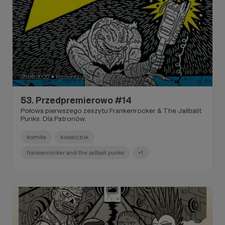
25.06.2020
Komentarze: 1
●
53. Przedpremierowo #14
Połowa pierwszego zeszytu Frankenrocker & The Jailbailt
Punks. Dla Patronów.
komiks
kowalczuk
frankenrocker and the jailbait punks
+1