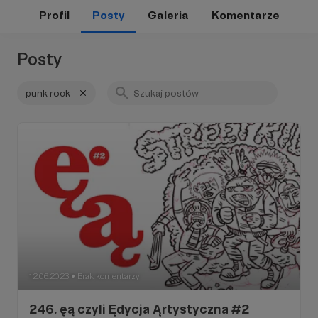
Profil
Posty
Galeria
Komentarze
Posty
punk rock
12.06.2023
Brak komentarzy
●
246. ęą czyli Ędycja Ąrtystyczna #2