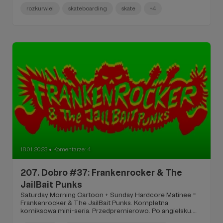
rozkurwiel
skateboarding
skate
+4
18.01.2023
Komentarze: 4
●
207. Dobro #37: Frankenrocker & The
JailBait Punks
Saturday Morning Cartoon + Sunday Hardcore Matinee =
Frankenrocker & The JailBait Punks. Kompletna
komiksowa mini-seria. Przedpremierowo. Po angielsku.
Dla Patronów 13+.