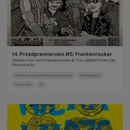
30.01.2020
Komentarze: 6
●
14. Przedpremierowo #5: Frankenrocker
Okładki mini-serii Frankenrocker & The JailBait Punks Dla
Patronów 6+.
frankenrocker and the jailbait punks
frankenstein
punk rock
+5