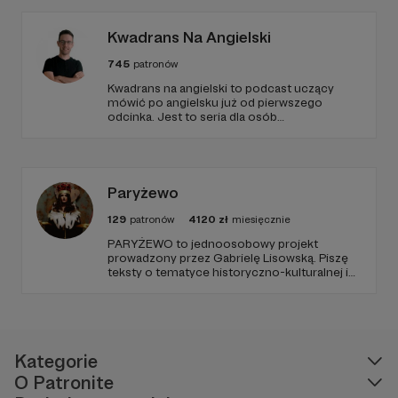
Kwadrans Na Angielski
745
patronów
Kwadrans na angielski to podcast uczący
mówić po angielsku już od pierwszego
odcinka. Jest to seria dla osób
początkujących, którzy chcą przełamać
barierę przed mówieniem w języku obcym,
odświeżyć sobie angielski, albo... nauczyć się
go po raz pierwszy. Spodziewajcie się
nowego odcinka co czwartek.
Paryżewo
129
patronów
4120
zł
miesięcznie
PARYŻEWO to jednoosobowy projekt
prowadzony przez Gabrielę Lisowską. Piszę
teksty o tematyce historyczno-kulturalnej i
społecznej, tworzę dwa podcasty –
PARYŻEWO i TW: LISOWSKA oraz regularnie
publikuję treści na Instagramie.
Kategorie
O Patronite