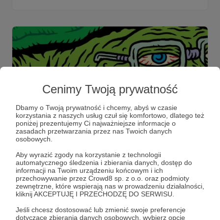
Cenimy Twoją prywatność
Dbamy o Twoją prywatność i chcemy, abyś w czasie
korzystania z naszych usług czuł się komfortowo, dlatego też
poniżej prezentujemy Ci najważniejsze informacje o
zasadach przetwarzania przez nas Twoich danych
28.05.2021
Brak komentarzy
●
osobowych.
133. Przedpremierowo #45
Aby wyrazić zgody na korzystanie z technologii
automatycznego śledzenia i zbierania danych, dostęp do
Pozytywna Przemoc! Okładka płyty młodego,
informacji na Twoim urządzeniu końcowym i ich
obiecującego zespołu. Dla Patronów.
przechowywanie przez Crowd8 sp. z o.o. oraz podmioty
zewnętrzne, które wspierają nas w prowadzeniu działalności,
positive violence
hard core
punk rock
+3
kliknij AKCEPTUJĘ I PRZECHODZĘ DO SERWISU.
Jeśli chcesz dostosować lub zmienić swoje preferencje
dotyczące zbierania danych osobowych, wybierz opcję