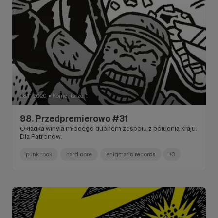
28.11.2020
Komentarze: 1
●
98. Przedpremierowo #31
Okładka winyla młodego duchem zespołu z południa kraju.
Dla Patronów.
punk rock
hard core
enigmatic records
+3