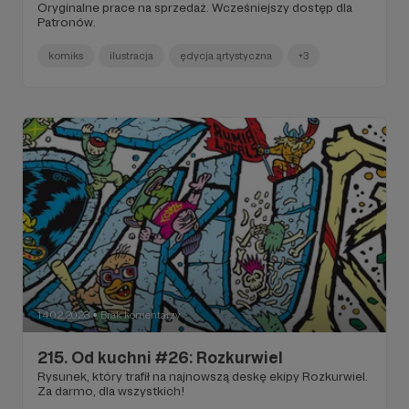
Oryginalne prace na sprzedaż. Wcześniejszy dostęp dla
Patronów.
komiks
ilustracja
ędycja ąrtystyczna
+3
14.02.2023
Brak komentarzy
●
215. Od kuchni #26: Rozkurwiel
Rysunek, który trafił na najnowszą deskę ekipy Rozkurwiel.
Za darmo, dla wszystkich!