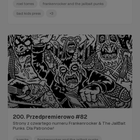
roel torres
frankenrocker and the jailbait punks
bad kids press
+3
30.11.2022
Brak komentarzy
●
200. Przedpremierowo #82
Strony z czwartego numeru Frankenrocker & The JailBait
Punks. Dla Patronów!
komiks
frankenrocker and the jailbait punks