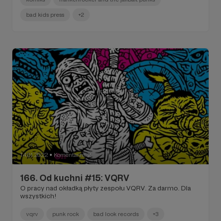
bad kids press
+2
14.01.2022
Komentarze: 2
●
166. Od kuchni #15: VQRV
O pracy nad okładką płyty zespołu VQRV. Za darmo. Dla
wszystkich!
vqrv
punk rock
bad look records
+3