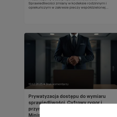
Sprawiedliwości zmiany w kodeksie rodzinnym i
opiekuńczym w zakresie pieczy współdzielonej.
Zachęcamy do wyrażania swoich opinii w
komentarzach.
19.12.2025
Brak komentarzy
●
Prywatyzacja dostępu do wymiaru
sprawiedliwości. Cyfrowy rygor i
przymus ugody. Co naprawdę planuje
Ministerstwo Sprawiedliwości?