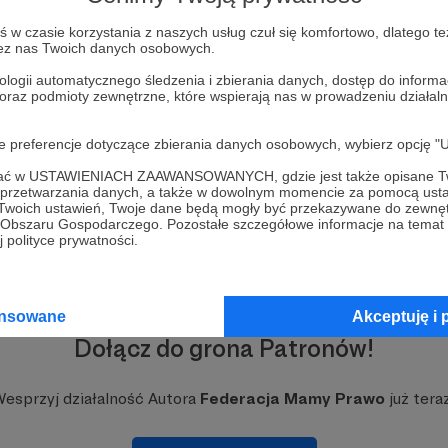
w czasie korzystania z naszych usług czuł się komfortowo, dlatego te
zez nas Twoich danych osobowych.
ologii automatycznego śledzenia i zbierania danych, dostęp do inform
 oraz podmioty zewnętrzne, które wspierają nas w prowadzeniu dział
oje preferencje dotyczące zbierania danych osobowych, wybierz op
ofać w USTAWIENIACH ZAAWANSOWANYCH, gdzie jest także opisane Tw
a przetwarzania danych, a także w dowolnym momencie za pomocą usta
 Twoich ustawień, Twoje dane będą mogły być przekazywane do zewnę
go Obszaru Gospodarczego. Pozostałe szczegółowe informacje na temat
 polityce prywatności.
ansowane
Akceptuję i 
Dołącz do grona Patronów!
esprzyj działalność Autora
Federacja Mamy Prawo
już tera