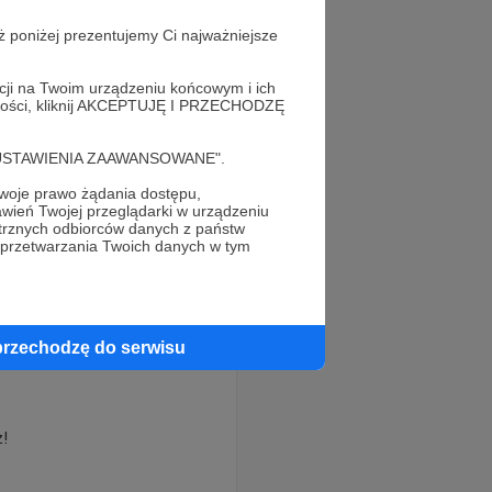
ż poniżej prezentujemy Ci najważniejsze
acji na Twoim urządzeniu końcowym i ich
alności, kliknij AKCEPTUJĘ I PRZECHODZĘ
cję "USTAWIENIA ZAAWANSOWANE".
oje prawo żądania dostępu,
wień Twojej przeglądarki w urządzeniu
trznych odbiorców danych z państw
 przetwarzania Twoich danych w tym
przechodzę do serwisu
z!