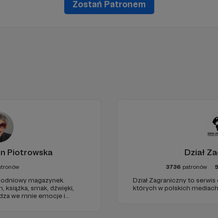
Zostań Patronem
in Piotrowska
Dział Za
atronów
3736
patronów
odniowy magazynek.
Dział Zagraniczny to serwis
h, książka, smak, dźwięki,
których w polskich mediach 
udza we mnie emocje i
 dnia. Ubarwiony dźwiękami
ł na to, jak ogarnąć