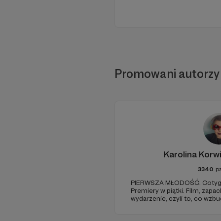
Promowani autorzy
Karolina Korw
3340
p
PIERWSZA MŁODOŚĆ. Cotyg
Premiery w piątki. Film, zapac
wydarzenie, czyli to, co wzb
zostaje w głowie pod koniec
jak w radiowym teatrze, pomys