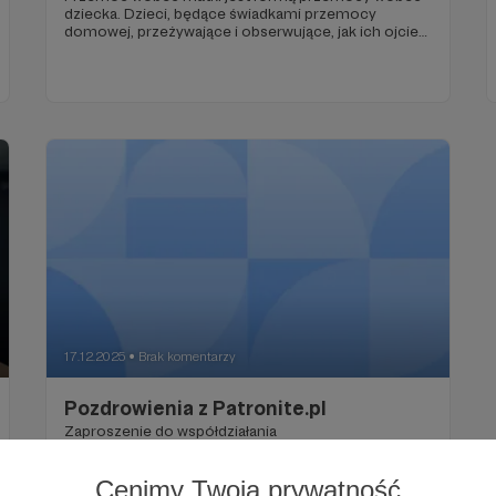
dziecka. Dzieci, będące świadkami przemocy
domowej, przeżywające i obserwujące, jak ich ojciec,
ojczym lub partner matki bije i znęca się nad nią, są
zawsze także ofiarami przemocy psychicznej. Więc
nawet jeśli przemoc domowa nie jest bezpośrednią
przemocą wobec dzieci, to dzieciom zawsze
szkodzi przemoc wobec matki
17.12.2025
Brak komentarzy
●
Pozdrowienia z Patronite.pl
Zaproszenie do współdziałania
Cenimy Twoją prywatność