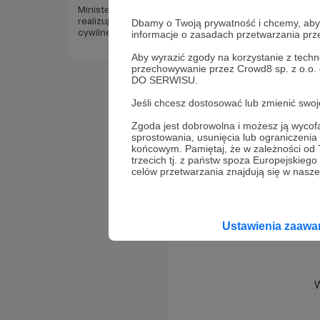
Ministerstwo Sprawiedliwości konsekwentnie
realizuje plan głębokiej przebudowy postępowania
Dbamy o Twoją prywatność i chcemy, abyś 
cywilnego. Trzy równolegle procedowane projekty
informacje o zasadach przetwarzania pr
nowelizacji Kodeksu postępowania cywilnego oraz
ustaw towarzyszących tworzą spójny kierunek
Aby wyrazić zgody na korzystanie z techn
reformy, której wspólnym mianownikiem jest
przechowywanie przez Crowd8 sp. z o.o.
obligatoryjna elektronizacja postępowania oraz
DO SERWISU.
systemowe wzmocnienie mediacji jako etapu
poprzedzającego lub zastępującego realne
Jeśli chcesz dostosować lub zmienić sw
rozpoznanie sprawy przez sąd .
Zgoda jest dobrowolna i możesz ją wyc
sprostowania, usunięcia lub ograniczeni
końcowym. Pamiętaj, że w zależności od
trzecich tj. z państw spoza Europejskie
celów przetwarzania znajdują się w naszej
Ustawienia zaaw
W