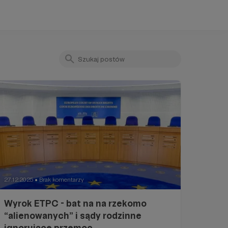
27.12.2025
Brak komentarzy
●
Wyrok ETPC - bat na na rzekomo
“alienowanych” i sądy rodzinne
ignorujące przemoc