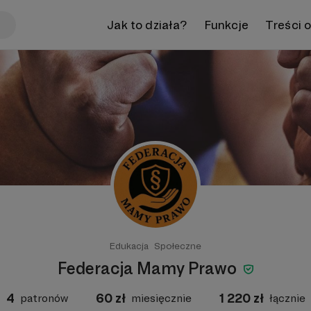
Jak to działa?
Funkcje
Treści 
Edukacja
Społeczne
Federacja Mamy Prawo
4
60
zł
1 220
zł
patronów
miesięcznie
łącznie