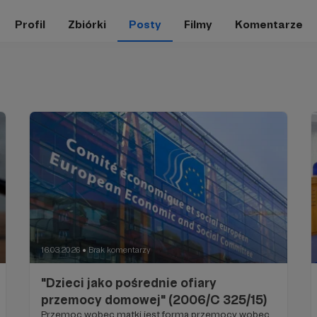
Profil
Zbiórki
Posty
Filmy
Komentarze
16.03.2026
Brak komentarzy
●
"Dzieci jako pośrednie ofiary
przemocy domowej" (2006/C 325/15)
Przemoc wobec matki jest formą przemocy wobec