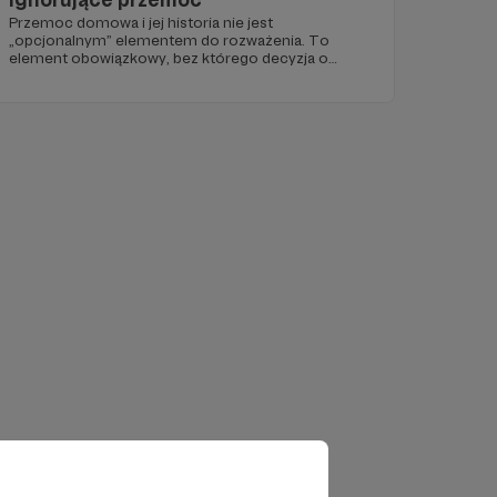
Przemoc domowa i jej historia nie jest
„opcjonalnym” elementem do rozważenia. To
element obowiązkowy, bez którego decyzja o
kontaktach jest sprzeczna z art. 8 EKPC. Ocena
ryzyka przemocy musi być integralną częścią
postępowania rodzinnego.