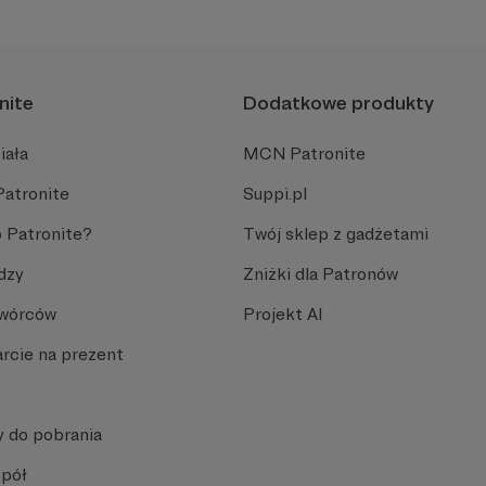
nite
Dodatkowe produkty
iała
MCN Patronite
Patronite
Suppi.pl
 Patronite?
Twój sklep z gadżetami
dzy
Zniżki dla Patronów
Twórców
Projekt AI
rcie na prezent
y do pobrania
spół