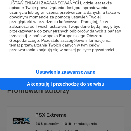
USTAWIENIACH ZAAWANSOWANYCH, gdzie jest także
opisane Twoje prawo żądania dostępu, sprostowania,
usunięcia lub ograniczenia przetwarzania danych, a także w
dowolnym momencie za pomocą ustawień Twojej
przeglądarki w urządzeniu końcowym. Pamiętaj, że w
Dołącz do grona Patronów!
zależności od Twoich ustawień, Twoje dane będą mogły być
przekazywane do zewnętrznych odbiorców danych z państw
trzecich tj. z państw spoza Europejskiego Obszaru
Wesprzyj działalność Autora
Filek
już teraz!
Gospodarczego. Pozostałe szczegółowe informacje na
temat przetwarzania Twoich danych w tym celów
przetwarzania znajdują się w naszej polityce prywatności.
Zostań Patronem
Ustawienia zaawansowane
Akceptuję i przechodzę do serwisu
Promowani autorzy
PSX Extreme
208
patronów
10191
zł
miesięcznie