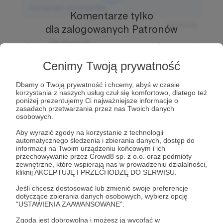
Komentarz użytkownika
Komentarze tylko
Odpowiedz
dla zalogowanych Patronów
Użytkownik
Prowadź ciekawe rozmowy z innymi Patronami i
3 dni temu
Autorem.
Dołącz do Patronów już teraz i odblokuj
Cenimy Twoją prywatność
dostęp!
Komentarz użytkownika
Dbamy o Twoją prywatność i chcemy, abyś w czasie
Zostań Patronem
korzystania z naszych usług czuł się komfortowo, dlatego też
Odpowiedz
poniżej prezentujemy Ci najważniejsze informacje o
zasadach przetwarzania przez nas Twoich danych
Użytkownik
osobowych.
3 dni temu
Aby wyrazić zgody na korzystanie z technologii
automatycznego śledzenia i zbierania danych, dostęp do
Komentarz użytkownika
informacji na Twoim urządzeniu końcowym i ich
przechowywanie przez Crowd8 sp. z o.o. oraz podmioty
Odpowiedz
zewnętrzne, które wspierają nas w prowadzeniu działalności,
kliknij AKCEPTUJĘ I PRZECHODZĘ DO SERWISU.
Jeśli chcesz dostosować lub zmienić swoje preferencje
dotyczące zbierania danych osobowych, wybierz opcję
"USTAWIENIA ZAAWANSOWANE".
Zgoda jest dobrowolna i możesz ją wycofać w