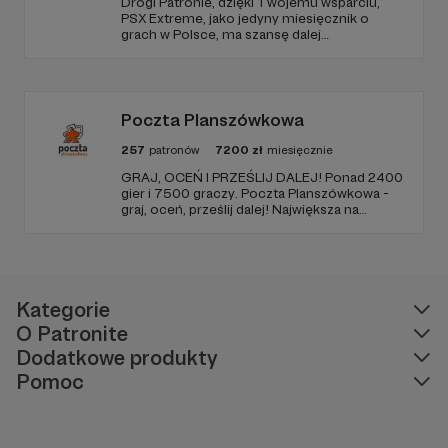
Drogi Patronie, dzięki Twojemu wsparciu,
PSX Extreme, jako jedyny miesięcznik o
grach w Polsce, ma szansę dalej
funkcjonować i dostarczać niezmiennie
rzetelnych i wartościowych treści. I tak już od
1997 roku! Dziękujemy!
Poczta Planszówkowa
257
patronów
7200
zł
miesięcznie
GRAJ, OCEŃ I PRZEŚLIJ DALEJ! Ponad 2400
gier i 7500 graczy. Poczta Planszówkowa -
graj, oceń, prześlij dalej! Największa na
świecie akcja gamecrossingowa.
Kategorie
O Patronite
Dodatkowe produkty
Pomoc