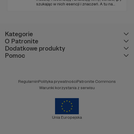
szukając w nich esencji i znaczeń. A tu na
Patronite Twoje wsparcie finansuje naszą
działalność (montaż, okładki, research) oraz
pracę utalentowanych artystów.
Kategorie
O Patronite
Dodatkowe produkty
Pomoc
Regulamin
Polityka prywatności
Patronite Commons
Warunki korzystania z serwisu
Unia Europejska