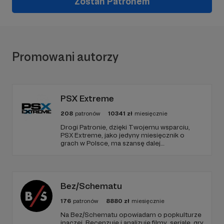
Zostań Patronem
Promowani autorzy
PSX Extreme
208
patronów
10341
zł
miesięcznie
Drogi Patronie, dzięki Twojemu wsparciu,
PSX Extreme, jako jedyny miesięcznik o
grach w Polsce, ma szansę dalej
funkcjonować i dostarczać niezmiennie
rzetelnych i wartościowych treści. I tak już od
1997 roku! Dziękujemy!
Bez/Schematu
176
patronów
8880
zł
miesięcznie
Na Bez/Schematu opowiadam o popkulturze
inaczej. Recenzuję i analizuję filmy, seriale, gry