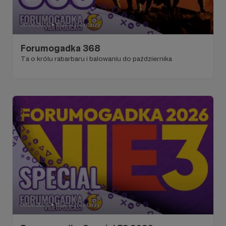
20.06.2026
Brak komentarzy
●
Forumogadka 368
Ta o królu rabarbaru i balowaniu do października
08.06.2026
Brak komentarzy
●