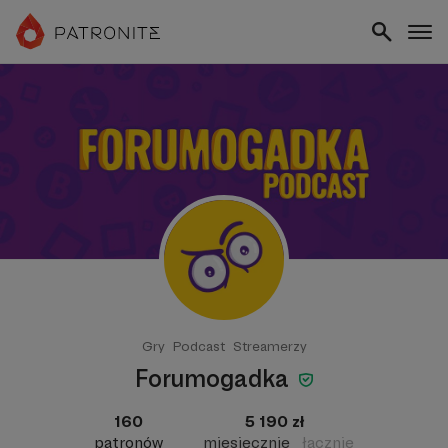
Gry
Podcast
Streamerzy
Forumogadka
160
5 190 zł
patronów
miesięcznie
łącznie