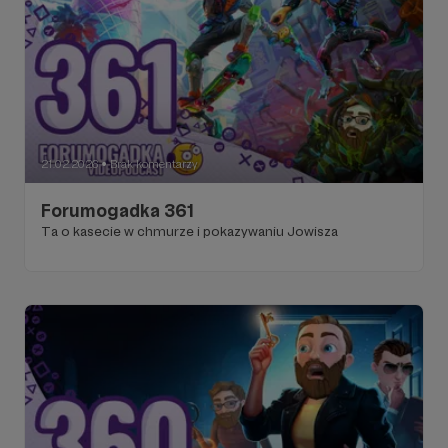
21.02.2026
Brak komentarzy
●
Forumogadka 361
Ta o kasecie w chmurze i pokazywaniu Jowisza