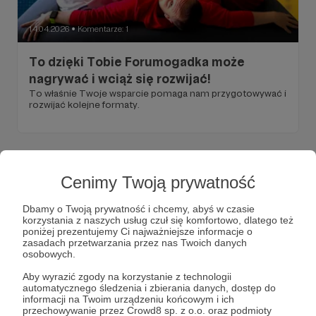
14.04.2026
Komentarze: 1
●
To dzięki Tobie Forumogadka może
nagrywać i wciąż się rozwijać!
To właśnie Twoje wsparcie pomaga nam przygotowywać i
rozwijać kolejne formaty.
Cenimy Twoją prywatność
Dbamy o Twoją prywatność i chcemy, abyś w czasie
korzystania z naszych usług czuł się komfortowo, dlatego też
poniżej prezentujemy Ci najważniejsze informacje o
zasadach przetwarzania przez nas Twoich danych
osobowych.
Aby wyrazić zgody na korzystanie z technologii
automatycznego śledzenia i zbierania danych, dostęp do
informacji na Twoim urządzeniu końcowym i ich
04.04.2026
Brak komentarzy
przechowywanie przez Crowd8 sp. z o.o. oraz podmioty
●