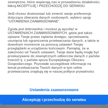
zewnętrzne, które wspierają nas w prowadzeniu działalności,
kliknij AKCEPTUJĘ I PRZECHODZĘ DO SERWISU.
Forumogadka 364
Jeśli chcesz dostosować lub zmienić swoje preferencje
Ta o klubie kokosa i obfitości w pasie
dotyczące zbierania danych osobowych, wybierz opcję
"USTAWIENIA ZAAWANSOWANE".
Zgoda jest dobrowolna i możesz ją wycofać w
USTAWIENIACH ZAAWANSOWANYCH, gdzie jest także
opisane Twoje prawo żądania dostępu, sprostowania,
usunięcia lub ograniczenia przetwarzania danych, a także w
dowolnym momencie za pomocą ustawień Twojej
przeglądarki w urządzeniu końcowym. Pamiętaj, że w
zależności od Twoich ustawień, Twoje dane będą mogły być
przekazywane do zewnętrznych odbiorców danych z państw
trzecich tj. z państw spoza Europejskiego Obszaru
Gospodarczego. Pozostałe szczegółowe informacje na
temat przetwarzania Twoich danych w tym celów
przetwarzania znajdują się w naszej polityce prywatności.
21.03.2026
Brak komentarzy
●
Ustawienia zaawansowane
Forumogadka 363
Akceptuję i przechodzę do serwisu
Ta o białym niebie i rybkach w protokole