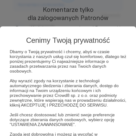
Komentarz użytkownika
Komentarze tylko
Odpowiedz
dla zalogowanych Patronów
Użytkownik
Prowadź ciekawe rozmowy z innymi Patronami i
3 dni temu
Autorem.
Dołącz do Patronów już teraz i odblokuj
Cenimy Twoją prywatność
dostęp!
Komentarz użytkownika
Dbamy o Twoją prywatność i chcemy, abyś w czasie
Zostań Patronem
korzystania z naszych usług czuł się komfortowo, dlatego też
Odpowiedz
poniżej prezentujemy Ci najważniejsze informacje o
zasadach przetwarzania przez nas Twoich danych
Użytkownik
osobowych.
3 dni temu
Aby wyrazić zgody na korzystanie z technologii
automatycznego śledzenia i zbierania danych, dostęp do
Komentarz użytkownika
informacji na Twoim urządzeniu końcowym i ich
przechowywanie przez Crowd8 sp. z o.o. oraz podmioty
Odpowiedz
zewnętrzne, które wspierają nas w prowadzeniu działalności,
kliknij AKCEPTUJĘ I PRZECHODZĘ DO SERWISU.
Jeśli chcesz dostosować lub zmienić swoje preferencje
dotyczące zbierania danych osobowych, wybierz opcję
"USTAWIENIA ZAAWANSOWANE".
Zgoda jest dobrowolna i możesz ją wycofać w