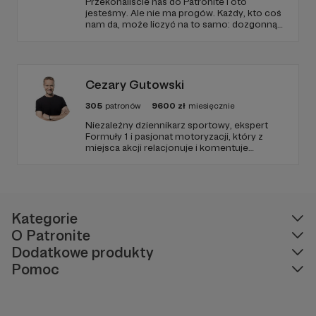
Przekonaliście nas do Patronite i oto
jesteśmy. Ale nie ma progów. Każdy, kto coś
nam da, może liczyć na to samo: dozgonną
wdzięczność i miejsce na przewijanym pasku
sponsorskim w piątkowych odcinkach.
Zmienimy to, jeśli uznacie, że mamy zmienić.
Cezary Gutowski
305
patronów
9600
zł
miesięcznie
Niezależny dziennikarz sportowy, ekspert
Formuły 1 i pasjonat motoryzacji, który z
miejsca akcji relacjonuje i komentuje
najważniejsze wydarzenia światowego
motorsportu. Dołącz do społeczności
pasjonatów i bądź zawsze gościem VIP – w
centrum akcji sportu samochodowego na
najwyższym poziomie.
Kategorie
O Patronite
Dodatkowe produkty
Pomoc