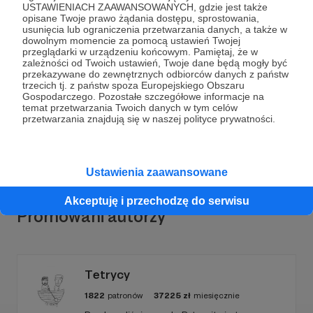
USTAWIENIACH ZAAWANSOWANYCH, gdzie jest także
opisane Twoje prawo żądania dostępu, sprostowania,
usunięcia lub ograniczenia przetwarzania danych, a także w
dowolnym momencie za pomocą ustawień Twojej
przeglądarki w urządzeniu końcowym. Pamiętaj, że w
Dołącz do grona Patronów!
zależności od Twoich ustawień, Twoje dane będą mogły być
przekazywane do zewnętrznych odbiorców danych z państw
trzecich tj. z państw spoza Europejskiego Obszaru
Wesprzyj działalność Autora
Foxes in Eden
już teraz!
Gospodarczego. Pozostałe szczegółowe informacje na
temat przetwarzania Twoich danych w tym celów
przetwarzania znajdują się w naszej polityce prywatności.
Zostań Patronem
Ustawienia zaawansowane
Akceptuję i przechodzę do serwisu
Promowani autorzy
Tetrycy
1822
patronów
37225
zł
miesięcznie