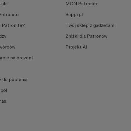
iała
MCN Patronite
Patronite
Suppi.pl
 Patronite?
Twój sklep z gadżetami
dzy
Zniżki dla Patronów
Twórców
Projekt AI
rcie na prezent
y do pobrania
spół
nas