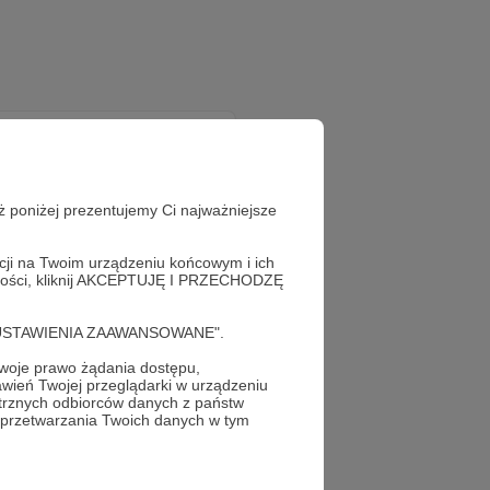
ż poniżej prezentujemy Ci najważniejsze
acji na Twoim urządzeniu końcowym i ich
alności, kliknij AKCEPTUJĘ I PRZECHODZĘ
ż teraz!
cję "USTAWIENIA ZAAWANSOWANE".
oje prawo żądania dostępu,
wień Twojej przeglądarki w urządzeniu
trznych odbiorców danych z państw
 przetwarzania Twoich danych w tym