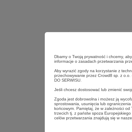
Dbamy o Twoją prywatność i chcemy, abyś 
informacje o zasadach przetwarzania pr
Aby wyrazić zgody na korzystanie z techn
przechowywanie przez Crowd8 sp. z o.o.
Wesprz
DO SERWISU.
Jeśli chcesz dostosować lub zmienić sw
Zgoda jest dobrowolna i możesz ją wyc
sprostowania, usunięcia lub ograniczeni
końcowym. Pamiętaj, że w zależności od
trzecich tj. z państw spoza Europejskie
celów przetwarzania znajdują się w naszej