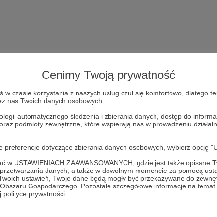
Cenimy Twoją prywatność
w czasie korzystania z naszych usług czuł się komfortowo, dlatego te
zez nas Twoich danych osobowych.
Dołącz do grona Patronów!
ologii automatycznego śledzenia i zbierania danych, dostęp do inform
 oraz podmioty zewnętrzne, które wspierają nas w prowadzeniu dział
yj działalność Autora
Fundacja Świadome Rodzicielstwo
ju
oje preferencje dotyczące zbierania danych osobowych, wybierz op
Zostań Patronem
ofać w USTAWIENIACH ZAAWANSOWANYCH, gdzie jest także opisane Tw
a przetwarzania danych, a także w dowolnym momencie za pomocą usta
 Twoich ustawień, Twoje dane będą mogły być przekazywane do zewnę
go Obszaru Gospodarczego. Pozostałe szczegółowe informacje na temat
 polityce prywatności.