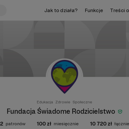
Jak to działa?
Funkcje
Treści 
Edukacja
Zdrowie
Społeczne
Fundacja Świadome Rodzicielstwo
2
100
zł
10 720
zł
patronów
miesięcznie
łączni