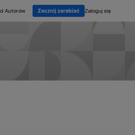
od Autorów
Zacznij zarabiać
Zaloguj się
e