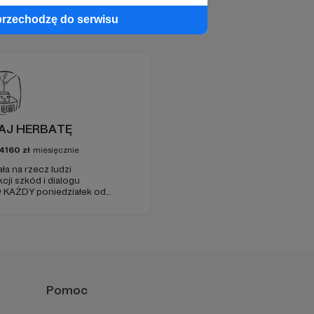
przechodzę do serwisu
DAJ HERBATĘ
4160
zł
miesięcznie
a na rzecz ludzi
i szkód i dialogu
 KAŻDY poniedziałek od
(parking od E. Plater/róg z
Pomoc