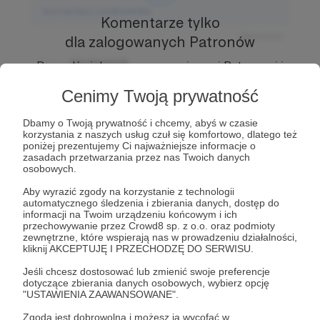
Komentarz użytkownika
Komentarze tylko
Odpowiedz
dla zalogowanych Patronów
Użytkownik
Prowadź ciekawe rozmowy z innymi Patronami i
3 dni temu
Autorem.
Dołącz do Patronów już teraz i odblokuj
dostęp!
Cenimy Twoją prywatność
Komentarz użytkownika
Dbamy o Twoją prywatność i chcemy, abyś w czasie
Zostań Patronem
korzystania z naszych usług czuł się komfortowo, dlatego też
Odpowiedz
poniżej prezentujemy Ci najważniejsze informacje o
zasadach przetwarzania przez nas Twoich danych
Użytkownik
osobowych.
3 dni temu
Aby wyrazić zgody na korzystanie z technologii
automatycznego śledzenia i zbierania danych, dostęp do
Komentarz użytkownika
informacji na Twoim urządzeniu końcowym i ich
przechowywanie przez Crowd8 sp. z o.o. oraz podmioty
Odpowiedz
zewnętrzne, które wspierają nas w prowadzeniu działalności,
kliknij AKCEPTUJĘ I PRZECHODZĘ DO SERWISU.
Jeśli chcesz dostosować lub zmienić swoje preferencje
dotyczące zbierania danych osobowych, wybierz opcję
"USTAWIENIA ZAAWANSOWANE".
Zgoda jest dobrowolna i możesz ją wycofać w