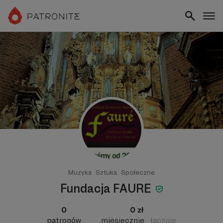
Muzyka
Sztuka
Społeczne
Fundacja FAURE
0
0 zł
patronów
miesięcznie
łącznie