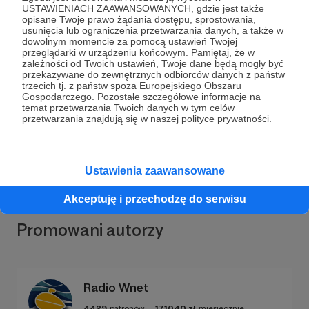
USTAWIENIACH ZAAWANSOWANYCH, gdzie jest także
opisane Twoje prawo żądania dostępu, sprostowania,
usunięcia lub ograniczenia przetwarzania danych, a także w
dowolnym momencie za pomocą ustawień Twojej
przeglądarki w urządzeniu końcowym. Pamiętaj, że w
Dołącz do grona Patronów!
zależności od Twoich ustawień, Twoje dane będą mogły być
przekazywane do zewnętrznych odbiorców danych z państw
trzecich tj. z państw spoza Europejskiego Obszaru
Wesprzyj działalność Autora
Fundacja FAURE
już
Gospodarczego. Pozostałe szczegółowe informacje na
temat przetwarzania Twoich danych w tym celów
teraz!
przetwarzania znajdują się w naszej polityce prywatności.
Zostań Patronem
Ustawienia zaawansowane
Akceptuję i przechodzę do serwisu
Promowani autorzy
Radio Wnet
4429
patronów
171040
zł
miesięcznie