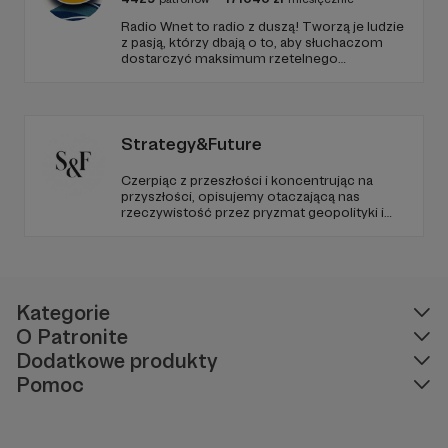
Radio Wnet to radio z duszą! Tworzą je ludzie
z pasją, którzy dbają o to, aby słuchaczom
dostarczyć maksimum rzetelnego
dziennikarstwa. A mogą to robić, ponieważ
Radio Wnet jest w pełni niezależne i… wolne!
Zachowanie tej właśnie wolności zależy dziś
od Twojego wsparcia!
Strategy&Future
Czerpiąc z przeszłości i koncentrując na
przyszłości, opisujemy otaczającą nas
rzeczywistość przez pryzmat geopolityki i
geostrategii. Naszym celem jest uczynienie
ze Strategy&Future kluczowego źródła myśli
geopolitycznej w Polsce i w Europie.
Kategorie
O Patronite
Dodatkowe produkty
Pomoc