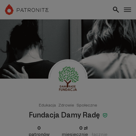
Edukacja
Zdrowie
Społeczne
Fundacja Damy Radę
0
0 zł
patronów
miesięcznie
łącznie