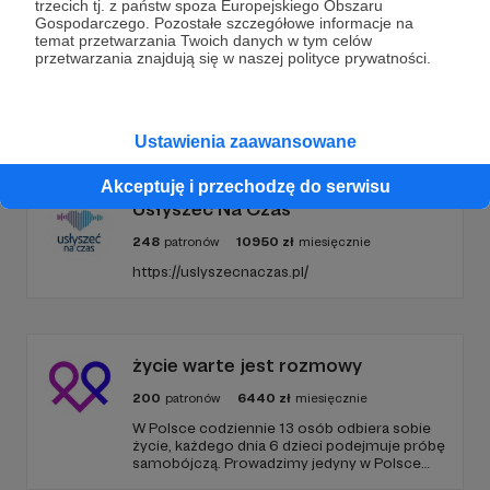
trzecich tj. z państw spoza Europejskiego Obszaru
Gospodarczego. Pozostałe szczegółowe informacje na
temat przetwarzania Twoich danych w tym celów
przetwarzania znajdują się w naszej polityce prywatności.
Promowani autorzy
Ustawienia zaawansowane
Akceptuję i przechodzę do serwisu
Usłyszeć Na Czas
248
patronów
10950
zł
miesięcznie
https://uslyszecnaczas.pl/
życie warte jest rozmowy
200
patronów
6440
zł
miesięcznie
W Polsce codziennie 13 osób odbiera sobie
życie, każdego dnia 6 dzieci podejmuje próbę
samobójczą. Prowadzimy jedyny w Polsce
serwis, gdzie udzielana jest bezpłatnie i