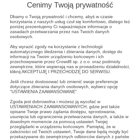
Lista postów jest pusta
Cenimy Twoją prywatność
Autor nie dodał jeszcze żadnych postów
Dbamy o Twoją prywatność i chcemy, abyś w czasie
korzystania z naszych usług czuł się komfortowo, dlatego też
poniżej prezentujemy Ci najważniejsze informacje o
zasadach przetwarzania przez nas Twoich danych
osobowych.
Aby wyrazić zgody na korzystanie z technologii
automatycznego śledzenia i zbierania danych, dostęp do
informacji na Twoim urządzeniu końcowym i ich
przechowywanie przez Crowd8 sp. z o.o. oraz podmioty
zewnętrzne, które wspierają nas w prowadzeniu działalności,
kliknij AKCEPTUJĘ I PRZECHODZĘ DO SERWISU.
Jeśli chcesz dostosować lub zmienić swoje preferencje
dotyczące zbierania danych osobowych, wybierz opcję
"USTAWIENIA ZAAWANSOWANE".
Dołącz do grona Patronów!
Zgoda jest dobrowolna i możesz ją wycofać w
USTAWIENIACH ZAAWANSOWANYCH, gdzie jest także
opisane Twoje prawo żądania dostępu, sprostowania,
Wesprzyj działalność Autora
Fundacja Damy Radę
już
usunięcia lub ograniczenia przetwarzania danych, a także w
teraz!
dowolnym momencie za pomocą ustawień Twojej
przeglądarki w urządzeniu końcowym. Pamiętaj, że w
zależności od Twoich ustawień, Twoje dane będą mogły być
przekazywane do zewnętrznych odbiorców danych z państw
Zostań Patronem