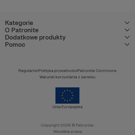
anonimowo pomoc online dla osób w
kryzysie samobójczym, po próbie
samobójczej, w żałobie i dla osób, które chcą
pomóc.
Kategorie
O Patronite
Dodatkowe produkty
Pomoc
Regulamin
Polityka prywatności
Patronite Commons
Warunki korzystania z serwisu
Unia Europejska
Copyright 2026 © Patronite.
Wszelkie prawa