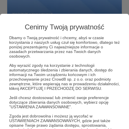
23.12.2020
Komentarze: 1
●
Cenimy Twoją prywatność
W drodze do Betlejem
Tym razem zapraszamy do wysłuchania pogadanki na
Dbamy o Twoją prywatność i chcemy, abyś w czasie
temat Bożego Narodzenia.
korzystania z naszych usług czuł się komfortowo, dlatego też
poniżej prezentujemy Ci najważniejsze informacje o
betlejem
boże narodzenie
święta
zasadach przetwarzania przez nas Twoich danych
osobowych.
Aby wyrazić zgody na korzystanie z technologii
automatycznego śledzenia i zbierania danych, dostęp do
informacji na Twoim urządzeniu końcowym i ich
przechowywanie przez Crowd8 sp. z o.o. oraz podmioty
zewnętrzne, które wspierają nas w prowadzeniu działalności,
kliknij AKCEPTUJĘ I PRZECHODZĘ DO SERWISU.
Jeśli chcesz dostosować lub zmienić swoje preferencje
dotyczące zbierania danych osobowych, wybierz opcję
"USTAWIENIA ZAAWANSOWANE".
Zgoda jest dobrowolna i możesz ją wycofać w
USTAWIENIACH ZAAWANSOWANYCH, gdzie jest także
Dołącz do grona Patronów!
opisane Twoje prawo żądania dostępu, sprostowania,