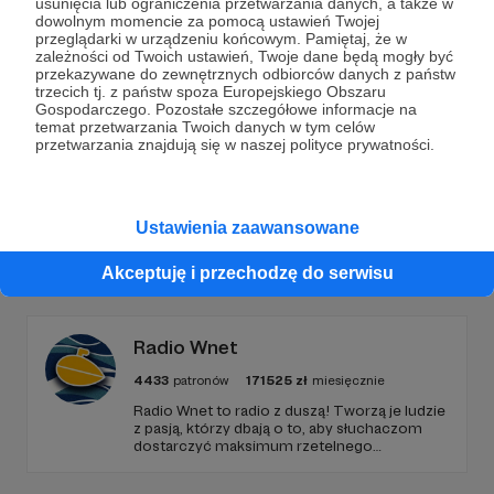
usunięcia lub ograniczenia przetwarzania danych, a także w
dowolnym momencie za pomocą ustawień Twojej
Wesprzyj działalność Autora
Fundacja Barnaby
już
przeglądarki w urządzeniu końcowym. Pamiętaj, że w
zależności od Twoich ustawień, Twoje dane będą mogły być
teraz!
przekazywane do zewnętrznych odbiorców danych z państw
trzecich tj. z państw spoza Europejskiego Obszaru
Gospodarczego. Pozostałe szczegółowe informacje na
temat przetwarzania Twoich danych w tym celów
Zostań Patronem
przetwarzania znajdują się w naszej polityce prywatności.
Ustawienia zaawansowane
Promowani autorzy
Akceptuję i przechodzę do serwisu
Radio Wnet
4433
patronów
171525
zł
miesięcznie
Radio Wnet to radio z duszą! Tworzą je ludzie
z pasją, którzy dbają o to, aby słuchaczom
dostarczyć maksimum rzetelnego
dziennikarstwa. A mogą to robić, ponieważ
Radio Wnet jest w pełni niezależne i… wolne!