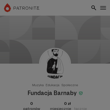
Muzyka
Edukacja
Społeczne
Fundacja Barnaby
0
0 zł
patronów
miesięcznie
łącznie