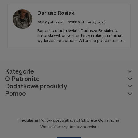
Zachowanie tej właśnie wolności zależy dziś
od Twojego wsparcia!
Dariusz Rosiak
6537
patronów
111330
zł
miesięcznie
Raport o stanie świata Dariusza Rosiaka to
autorski wybór komentarzy i relacji na temat
wydarzeń na świecie. W formie podcastu albo
programów na żywo z różnych miejsc na
ziemi.
Kategorie
O Patronite
Dodatkowe produkty
Pomoc
Regulamin
Polityka prywatności
Patronite Commons
Warunki korzystania z serwisu