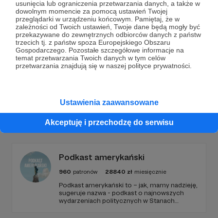
usunięcia lub ograniczenia przetwarzania danych, a także w
dowolnym momencie za pomocą ustawień Twojej
przeglądarki w urządzeniu końcowym. Pamiętaj, że w
Wesprzyj działalność Autora
Fundacja Katarzyny
zależności od Twoich ustawień, Twoje dane będą mogły być
Kozyry
już teraz!
przekazywane do zewnętrznych odbiorców danych z państw
trzecich tj. z państw spoza Europejskiego Obszaru
Gospodarczego. Pozostałe szczegółowe informacje na
temat przetwarzania Twoich danych w tym celów
Zostań Patronem
przetwarzania znajdują się w naszej polityce prywatności.
Ustawienia zaawansowane
Promowani autorzy
Akceptuję i przechodzę do serwisu
Podkast amerykański
960
patronów
28840
zł
miesięcznie
Podkast amerykański to – jak, mamy nadzieję,
sugeruje nazwa - podkast o najnowszych
wydarzeniach politycznych w Stanach
Zjednoczonych, ale także szerszych
zjawiskach społecznych i kulturowych.