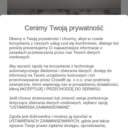
12.12.2021
Brak komentarzy
●
Cenimy Twoją prywatność
Wystawa Urszula Broll. Atman znaczy
Oddech
Dbamy o Twoją prywatność i chcemy, abyś w czasie
Dokumentacja fotograficzna wystawy
korzystania z naszych usług czuł się komfortowo, dlatego też
poniżej prezentujemy Ci najważniejsze informacje o
katarzynakozyrafoundation
kkf
urszulabroll
+4
zasadach przetwarzania przez nas Twoich danych
osobowych.
Aby wyrazić zgody na korzystanie z technologii
automatycznego śledzenia i zbierania danych, dostęp do
informacji na Twoim urządzeniu końcowym i ich
przechowywanie przez Crowd8 sp. z o.o. oraz podmioty
zewnętrzne, które wspierają nas w prowadzeniu działalności,
kliknij AKCEPTUJĘ I PRZECHODZĘ DO SERWISU.
Jeśli chcesz dostosować lub zmienić swoje preferencje
dotyczące zbierania danych osobowych, wybierz opcję
"USTAWIENIA ZAAWANSOWANE".
Zgoda jest dobrowolna i możesz ją wycofać w
USTAWIENIACH ZAAWANSOWANYCH, gdzie jest także
Dołącz do grona Patronów!
opisane Twoje prawo żądania dostępu, sprostowania,