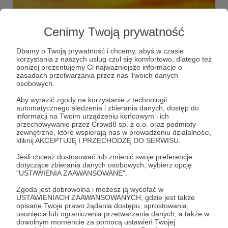
21.11.2021
Brak komentarzy
●
Cenimy Twoją prywatność
Dzień dobry!
Dbamy o Twoją prywatność i chcemy, abyś w czasie
Witajcie wszyscy miłośnicy dobrej muzyki!
korzystania z naszych usług czuł się komfortowo, dlatego też
poniżej prezentujemy Ci najważniejsze informacje o
zasadach przetwarzania przez nas Twoich danych
radio
gdyniaradio
gdynia
+6
osobowych.
Aby wyrazić zgody na korzystanie z technologii
automatycznego śledzenia i zbierania danych, dostęp do
informacji na Twoim urządzeniu końcowym i ich
przechowywanie przez Crowd8 sp. z o.o. oraz podmioty
zewnętrzne, które wspierają nas w prowadzeniu działalności,
kliknij AKCEPTUJĘ I PRZECHODZĘ DO SERWISU.
Jeśli chcesz dostosować lub zmienić swoje preferencje
dotyczące zbierania danych osobowych, wybierz opcję
"USTAWIENIA ZAAWANSOWANE".
Zgoda jest dobrowolna i możesz ją wycofać w
USTAWIENIACH ZAAWANSOWANYCH, gdzie jest także
opisane Twoje prawo żądania dostępu, sprostowania,
Dołącz do grona Patronów!
usunięcia lub ograniczenia przetwarzania danych, a także w
dowolnym momencie za pomocą ustawień Twojej