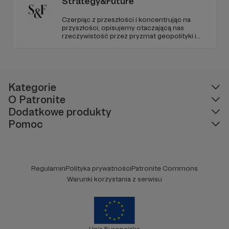
Strategy&Future
Czerpiąc z przeszłości i koncentrując na
przyszłości, opisujemy otaczającą nas
rzeczywistość przez pryzmat geopolityki i
geostrategii. Naszym celem jest uczynienie
ze Strategy&Future kluczowego źródła myśli
geopolitycznej w Polsce i w Europie.
Kategorie
O Patronite
Dodatkowe produkty
Pomoc
Regulamin
Polityka prywatności
Patronite Commons
Warunki korzystania z serwisu