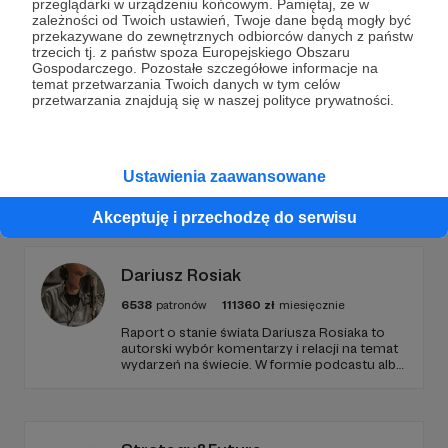
przeglądarki w urządzeniu końcowym. Pamiętaj, że w
Wesprzyj działalność Autora
Gdynia Radio
już teraz!
zależności od Twoich ustawień, Twoje dane będą mogły być
przekazywane do zewnętrznych odbiorców danych z państw
trzecich tj. z państw spoza Europejskiego Obszaru
Gospodarczego. Pozostałe szczegółowe informacje na
Zostań Patronem
temat przetwarzania Twoich danych w tym celów
przetwarzania znajdują się w naszej polityce prywatności.
Ustawienia zaawansowane
Promowani autorzy
Akceptuję i przechodzę do serwisu
Dariusz Rosiak
6538
patronów
111360
zł
miesięcznie
Raport o stanie świata Dariusza Rosiaka to
autorski wybór komentarzy i relacji na temat
wydarzeń na świecie. W formie podcastu albo
programów na żywo z różnych miejsc na
ziemi.