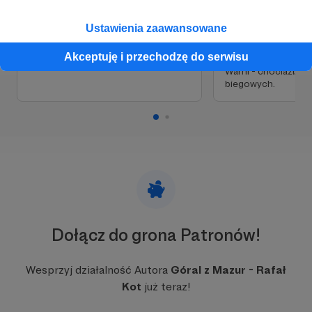
osiągnąć jeszcze jeden bardzo
biegowych i górski
ważny dla mnie cel - lepszy i bliższy
miejscach świata, k
Ustawienia zaawansowane
kontakt z Wami.
momencie są w sfe
marzeń.
Akceptuję i przechodzę do serwisu
To także więcej ws
Wami - chociażby 
biegowych.
Dołącz do grona Patronów!
Wesprzyj działalność Autora
Góral z Mazur - Rafał
Kot
już teraz!
fot. Rafał Wilczek (MŚ 24 h - Albi 2019 r)