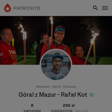
Wyprawy
Sport
Zdrowie
Góral z Mazur - Rafał Kot
8
265 zł
patronów
miesięcznie
łącznie