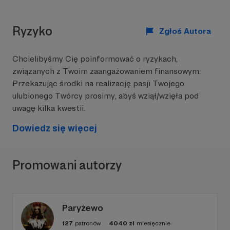
Ryzyko
Zgłoś Autora
Chcielibyśmy Cię poinformować o ryzykach,
związanych z Twoim zaangażowaniem finansowym.
Przekazując środki na realizację pasji Twojego
ulubionego Twórcy prosimy, abyś wziął/wzięła pod
uwagę kilka kwestii.
Dowiedz się więcej
fot. Janko Haręza (Legenda Janosika 2017 r)
Promowani autorzy
Co dotychczas osiągnąłem? Między innymi:
Czterokrotnie wygrany Bieg 7 Szczytów
Paryżewo
(240 km) podczas Dolnośląskiego Festiwalu
127
patronów
4040
zł
miesięcznie
Biegów Górskich oraz rekord trasy (2019 r) -