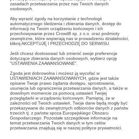
Rozwiń opis
zasadach przetwarzania przez nas Twoich danych
osobowych.
Aby wyrazić zgody na korzystanie z technologii
automatycznego śledzenia i zbierania danych, dostęp do
Cele
informacji na Twoim urządzeniu końcowym i ich
przechowywanie przez Crowd8 sp. z o.o. oraz podmioty
zewnętrzne, które wspierają nas w prowadzeniu działalności,
kliknij AKCEPTUJĘ I PRZECHODZĘ DO SERWISU.
Wolność i Swoboda - czyli
Totalna Wolność
Jeśli chcesz dostosować lub zmienić swoje preferencje
biegam gdzie chcę (w Polsce)
czyli biegam gdz
dotyczące zbierania danych osobowych, wybierz opcję
Polsce i na świec
"USTAWIENIA ZAAWANSOWANE".
2 500 zł
2 235 zł
Zgoda jest dobrowolna i możesz ją wycofać w
miesięcznie
brakuje
5 000 zł
4 735
USTAWIENIACH ZAAWANSOWANYCH, gdzie jest także
miesięcznie
brakuj
opisane Twoje prawo żądania dostępu, sprostowania,
10%
usunięcia lub ograniczenia przetwarzania danych, a także w
dowolnym momencie za pomocą ustawień Twojej
5%
Ta kwota miesięcznego wsparcia
przeglądarki w urządzeniu końcowym. Pamiętaj, że w
pozwoli mi na swobodny rozwój
zależności od Twoich ustawień, Twoje dane będą mogły być
Osiągnięcie tego p
przekazywane do zewnętrznych odbiorców danych z państw
sportowy i poświęcenie się pasji.
nieograniczone mo
trzecich tj. z państw spoza Europejskiego Obszaru
Praktycznie każde zawody w Polsce i
startowania w bieg
Gospodarczego. Pozostałe szczegółowe informacje na
inne projekty biegowe w naszym
międzynarodowych
temat przetwarzania Twoich danych w tym celów
kraju przestaną być poza moim
reprezentowanie Po
przetwarzania znajdują się w naszej polityce prywatności.
zasięgiem.
imprezach rangi mis
Będę miał także czas i możliwości by
To swoboda realizo