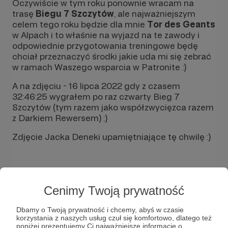
Oczywiście w tym roku ponownie wracam na
trasę
Biegu 7 Szczytów
, ale najważniejszym
celem tego roku będzie dla mnie
Tor des Geants
w Alpach i to właśnie na wyjazd na te zawody i
odpowiednie przygotowania treningowe będę
chciał przeznaczyć środki jakie uda mi się zebrać
w ramach Waszego wsparcia w Patronite :)
A na zdjęciu - 16 lipca 2022 gdy z czasem
32:46:25 wygrałem po raz czwarty Bieg 7
Szczytów (tym razem jako współzwycięzca razem
z Darkiem Rewersem) :)
Zdjęcie Jacka Deneki upamiętniające tę chwilę :)
Cenimy Twoją prywatność
Dbamy o Twoją prywatność i chcemy, abyś w czasie
korzystania z naszych usług czuł się komfortowo, dlatego też
poniżej prezentujemy Ci najważniejsze informacje o