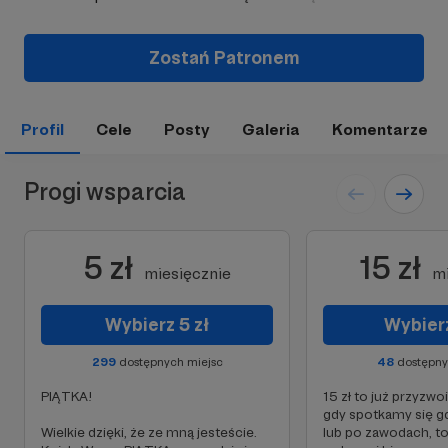
Zostań Patronem
Profil
Cele
Posty
Galeria
Komentarze
Progi wsparcia
5 zł
15 zł
miesięcznie
mi
Wybierz 5 zł
Wybierz
299
dostępnych miejsc
48
dostępny
PIĄTKA!
15 zł to już przyzwo
gdy spotkamy się g
Wielkie dzięki, że ze mną jesteście.
lub po zawodach, t