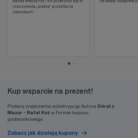
Każda Wasza PIĄTKA przerodzi się w
na kawę i biegowe 
rzeczywistą „piątkę” przybitą na
zawodach!
Kup wsparcie na prezent!
Podaruj znajomemu subskrypcję Autora
Góral z
Mazur - Rafał Kot
w formie kuponu
podarunkowego.
Zobacz jak działają kupony