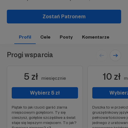
Zostań Patronem
Profil
Cele
Posty
Komentarze
Progi wsparcia
5 zł
10 zł
miesięcznie
m
Wybierz 5 zł
Wybierz
Piątak to jak rzucić garść ziarna
Dyszka to w przełoż
miejscowym gołębiom. Ty się
gruszętnikowy język
cieszysz, gołębie szczęśliwe a świat
pełnowartościowe j
staje się lepszym miejscem. To jak?
jednego z uratowan
Sypniesz ziarnem? <3
serwowane każdego