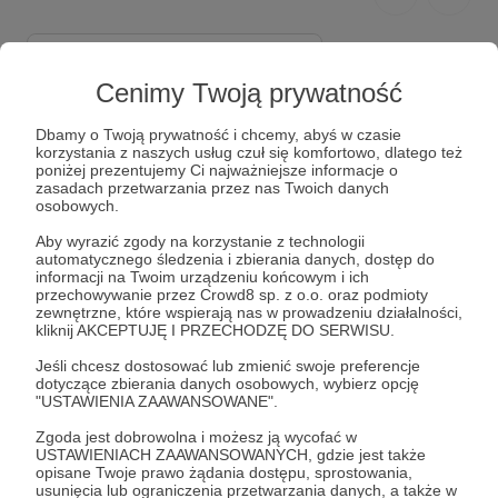
Przestrzeń do ratowania
Cenimy Twoją prywatność
2 300 zł
2 170 zł
miesięcznie
brakuje
Dbamy o Twoją prywatność i chcemy, abyś w czasie
korzystania z naszych usług czuł się komfortowo, dlatego też
poniżej prezentujemy Ci najważniejsze informacje o
5%
zasadach przetwarzania przez nas Twoich danych
osobowych.
Od długiego czasu klatki z chorymi
ptakami zajmowały coraz to wiekszą
Aby wyrazić zgody na korzystanie z technologii
i większą przestrzeń w naszych
automatycznego śledzenia i zbierania danych, dostęp do
domach. Nadszedł ten dzień, kiedy
informacji na Twoim urządzeniu końcowym i ich
okazało się że naprawdę, ani jedna
przechowywanie przez Crowd8 sp. z o.o. oraz podmioty
klatka więcej się nie zmieści,
zewnętrzne, które wspierają nas w prowadzeniu działalności,
dosłownie nie ma na nie już miejsca.
kliknij AKCEPTUJĘ I PRZECHODZĘ DO SERWISU.
To nie oznacza, że się poddajemy!
Jeśli chcesz dostosować lub zmienić swoje preferencje
Potrzebujemy zebrać wystarczającą
dotyczące zbierania danych osobowych, wybierz opcję
kwotę żeby być w stanie wynająć
"USTAWIENIA ZAAWANSOWANE".
lokal - nowy dom, azyl i szpital dla
potrzebujących ratunku zwierząt.
Zgoda jest dobrowolna i możesz ją wycofać w
Wiemy, że to duże zobowiązanie, ale
USTAWIENIACH ZAAWANSOWANYCH, gdzie jest także
jak miałybyśmy spojrzeć w oczy
opisane Twoje prawo żądania dostępu, sprostowania,
chorym i rannym ptakom mówiąc
usunięcia lub ograniczenia przetwarzania danych, a także w