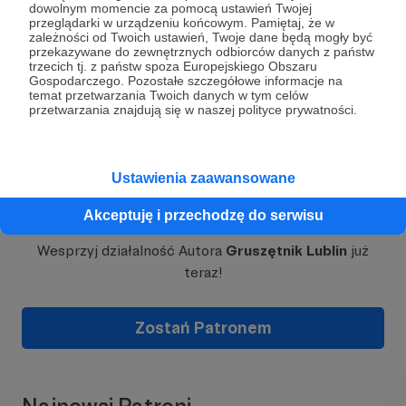
dowolnym momencie za pomocą ustawień Twojej
"dla ciebie nie ma już miejsca"?
przeglądarki w urządzeniu końcowym. Pamiętaj, że w
zależności od Twoich ustawień, Twoje dane będą mogły być
przekazywane do zewnętrznych odbiorców danych z państw
trzecich tj. z państw spoza Europejskiego Obszaru
Gospodarczego. Pozostałe szczegółowe informacje na
temat przetwarzania Twoich danych w tym celów
przetwarzania znajdują się w naszej polityce prywatności.
Ustawienia zaawansowane
Dołącz do grona Patronów!
Akceptuję i przechodzę do serwisu
Wesprzyj działalność Autora
Gruszętnik Lublin
już
teraz!
Zostań Patronem