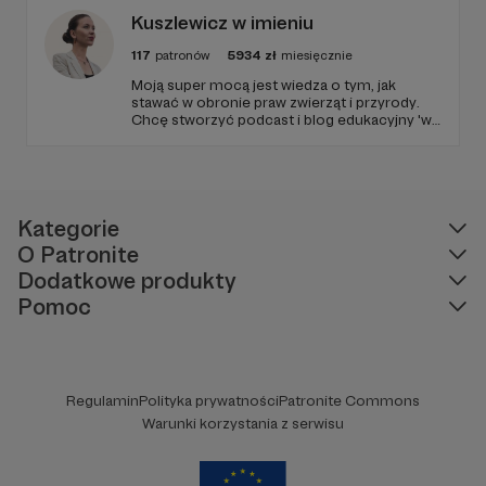
Kuszlewicz w imieniu
117
patronów
5934
zł
miesięcznie
Moją super mocą jest wiedza o tym, jak
stawać w obronie praw zwierząt i przyrody.
Chcę stworzyć podcast i blog edukacyjny 'w
imieniu', po to, by każda osoba w Polsce
miała dostęp do bezpłatnej i wzmacniającej
edukacji. Niech temat praw zwierząt i
przyrody dotrze do każdego miejsca w
Polsce!
Kategorie
O Patronite
Dodatkowe produkty
Pomoc
Regulamin
Polityka prywatności
Patronite Commons
Warunki korzystania z serwisu