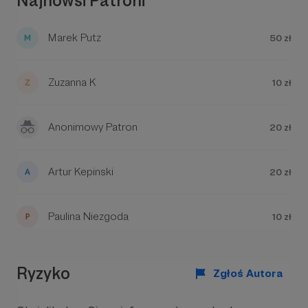
Najnowsi Patroni
Marek Putz
50 zł
Zuzanna K
10 zł
Anonimowy Patron
20 zł
Artur Kepinski
20 zł
Paulina Niezgoda
10 zł
Ryzyko
Zgłoś Autora