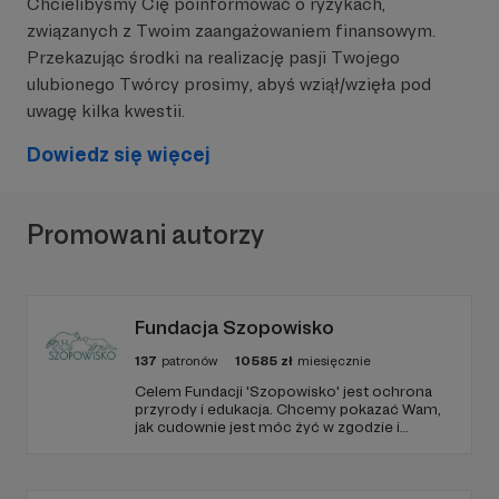
Chcielibyśmy Cię poinformować o ryzykach,
związanych z Twoim zaangażowaniem finansowym.
Przekazując środki na realizację pasji Twojego
ulubionego Twórcy prosimy, abyś wziął/wzięła pod
uwagę kilka kwestii.
Dowiedz się więcej
Promowani autorzy
Fundacja Szopowisko
137
patronów
10585
zł
miesięcznie
Celem Fundacji 'Szopowisko' jest ochrona
przyrody i edukacja. Chcemy pokazać Wam,
jak cudownie jest móc żyć w zgodzie i
harmonii pośród zwierząt, również tych
'nieudomowionych'. Fundacja prowadzi azyl
dla różnych gatunków zwierząt, a szczególnie
skupia się na szopach praczach.