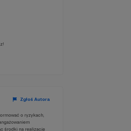
ci na lepsze. Twoje
otoczenia.
z!
Zgłoś Autora
formować o ryzykach,
aangażowaniem
 środki na realizację