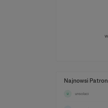
Wspierasz działania d
wsparcie staje się mo
W
Najnowsi Patron
unsolaci