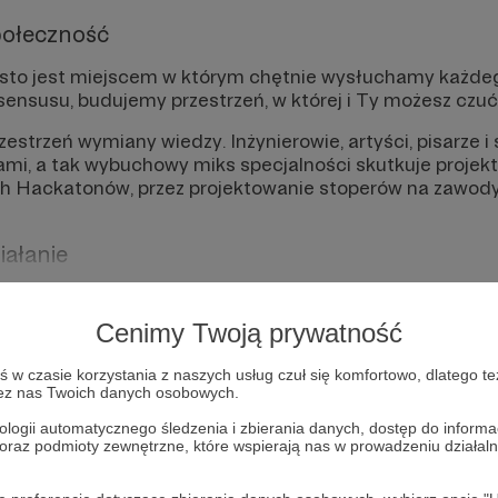
połeczność
sto jest miejscem w którym chętnie wysłuchamy każde
nsensusu, budujemy przestrzeń, w której i Ty możesz czuć
estrzeń wymiany wiedzy. Inżynierowie, artyści, pisarze i 
i, a tak wybuchowy miks specjalności skutkuje projekta
 Hackatonów, przez projektowanie stoperów na zawody,
iałanie
osobom stawiającym pierwsze kroki w świecie nowych te
oedukacji i rozwoju osobistym. Pokazujemy różne ścieżki
Cenimy Twoją prywatność
czasem i uczyć się skutecznie, a gdy tylko możemy rea
w czasie korzystania z naszych usług czuł się komfortowo, dlatego te
zez nas Twoich danych osobowych.
jrz na listę wszystkich projektów i działań, które przep
ologii automatycznego śledzenia i zbierania danych, dostęp do inform
ydarzenia
 oraz podmioty zewnętrzne, które wspierają nas w prowadzeniu dział
sparcie