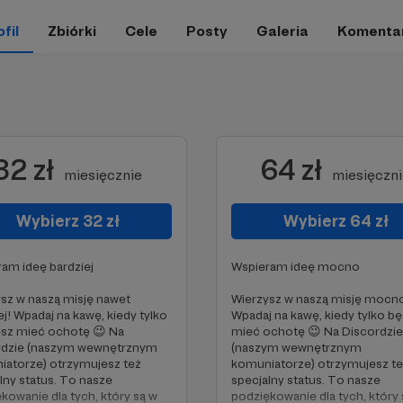
fil
Zbiórki
Cele
Posty
Galeria
Komenta
32 zł
64 zł
miesięcznie
miesięczn
Wybierz 32 zł
Wybierz 64 zł
am ideę bardziej
Wspieram ideę mocno
sz w naszą misję nawet
Wierzysz w naszą misję mocn
ej! Wpadaj na kawę, kiedy tylko
Wpadaj na kawę, kiedy tylko b
esz mieć ochotę 😉 Na
mieć ochotę 😉 Na Discordzie
rdzie (naszym wewnętrznym
(naszym wewnętrznym
atorze) otrzymujesz też
komuniatorze) otrzymujesz t
lny status. To nasze
specjalny status. To nasze
kowanie dla tych, który są w
podziękowanie dla tych, który 