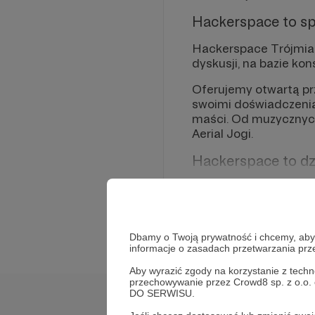
Hackerspace to s
Hackerspace Trójmia
dyskusji, na bazie ko
Oferujemy otwartą prz
swoimi doświadczeniam
maści. Od muzycznych
Aerial Jogi.
Hackerspace to dz
Staramy się pomagać 
wspieramy ludzi w sam
Rozwiń opis
uczymy jak zarządzać 
projekty.
Dbamy o Twoją prywatność i chcemy, abyś 
informacje o zasadach przetwarzania pr
Czy to żarty? Nie! Spó
Aby wyrazić zgody na korzystanie z techn
roku:
https://hs3.pl/w
przechowywanie przez Crowd8 sp. z o.o.
DO SERWISU.
Hackerspace to w
Cele