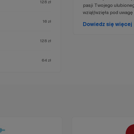
128 zł
pasji Twojego ulubione
wziął/wzięła pod uwagę 
16 zł
Dowiedz się więcej
128 zł
64 zł