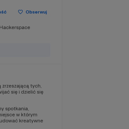
ość
Obserwuj
! Hackerspace
 zrzeszającą tych,
ć się i dzielić się
my spotkania,
miejsce w którym
zbudować kreatywne