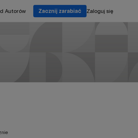
od Autorów
Zacznij zarabiać
Zaloguj się
znie