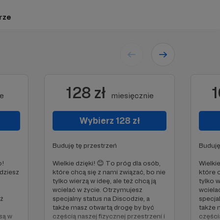
rze
128 zł
1
ie
miesięcznie
Wybierz 128 zł
Buduję tę przestrzeń
Buduję
o!
Wielkie dzięki! 😊 To próg dla osób,
Wielkie
ędziesz
które chcą się z nami związać, bo nie
które 
tylko wierzą w ideę, ale też chcą ją
tylko w
wcielać w życie. Otrzymujesz
wciela
eż
specjalny status na Discodzie, a
specja
także masz otwartą drogę by być
także 
są w
częścią naszej fizycznej przestrzeni i
częścią