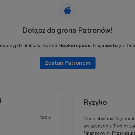
ziesiątek osób, które zmieniają swoje lokalne społecznoś
torem tych zmian. Wspólnie działamy na rzecz naszego 
Dołącz do grona Patronów!
esprzyj działalność Autora
Hackerspace Trójmiasto
już tera
Zostań Patronem
i
Ryzyko
128 zł
Chcielibyśmy Cię poin
związanych z Twoim z
finansowym. Przekazując