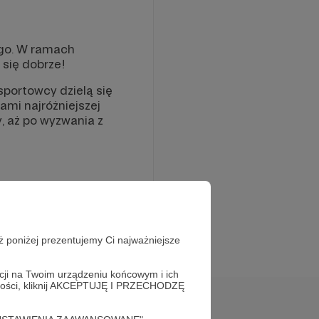
go. W ramach
 się dobrze!
sportowcy dzielą się
mi najróżniejszej
 aż po wyzwania z
chnologii, a także
 i możliwości,
lizujemy pro społeczne
ż poniżej prezentujemy Ci najważniejsze
rowadziliśmy od 2016
acji na Twoim urządzeniu końcowym i ich
alności, kliknij AKCEPTUJĘ I PRZECHODZĘ