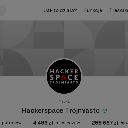
Jak to działa?
Funkcje
Treści 
Nauka
Hackerspace Trójmiasto
4 496
zł
299 687
zł
patronów
miesięcznie
łąc