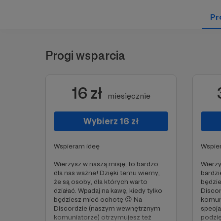
Pro
Progi wsparcia
16 zł
miesięcznie
Wybierz 16 zł
Wspieram ideę
Wspier
Wierzysz w naszą misję, to bardzo
Wierzy
dla nas ważne! Dzięki temu wiemy,
bardzi
że są osoby, dla których warto
będzi
działać. Wpadaj na kawę, kiedy tylko
Disco
będziesz mieć ochotę 😉 Na
komuni
Discordzie (naszym wewnętrznym
specja
komuniatorze) otrzymujesz też
podzię