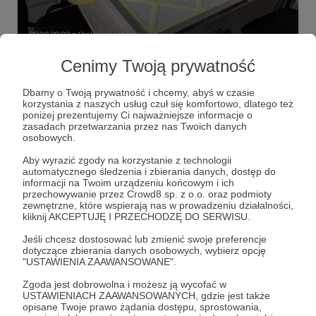
23.06.2022
Brak komentarzy
●
Cenimy Twoją prywatność
Lato wszędzie
Zbliża się kolejny piknik na którym będziemy celebrować
Dbamy o Twoją prywatność i chcemy, abyś w czasie
nasze dokonania, także garść podsumowań.
korzystania z naszych usług czuł się komfortowo, dlatego też
poniżej prezentujemy Ci najważniejsze informacje o
hackerspace
hs3
druk 3d
+2
zasadach przetwarzania przez nas Twoich danych
osobowych.
Aby wyrazić zgody na korzystanie z technologii
automatycznego śledzenia i zbierania danych, dostęp do
informacji na Twoim urządzeniu końcowym i ich
przechowywanie przez Crowd8 sp. z o.o. oraz podmioty
zewnętrzne, które wspierają nas w prowadzeniu działalności,
kliknij AKCEPTUJĘ I PRZECHODZĘ DO SERWISU.
Jeśli chcesz dostosować lub zmienić swoje preferencje
dotyczące zbierania danych osobowych, wybierz opcję
"USTAWIENIA ZAAWANSOWANE".
Zgoda jest dobrowolna i możesz ją wycofać w
USTAWIENIACH ZAAWANSOWANYCH, gdzie jest także
Dołącz do grona Patronów!
opisane Twoje prawo żądania dostępu, sprostowania,