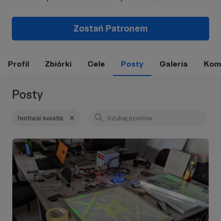
Zostań Patronem
Profil
Zbiórki
Cele
Posty
Galeria
Kom
Posty
festiwal światła