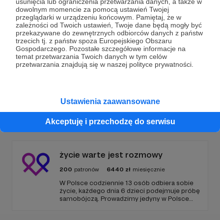
usunięcia lub ograniczenia przetwarzania danych, a także w
dowolnym momencie za pomocą ustawień Twojej
Wesprzyj działalność Autora
Hackerspace
przeglądarki w urządzeniu końcowym. Pamiętaj, że w
zależności od Twoich ustawień, Twoje dane będą mogły być
Trójmiasto
już teraz!
przekazywane do zewnętrznych odbiorców danych z państw
trzecich tj. z państw spoza Europejskiego Obszaru
Gospodarczego. Pozostałe szczegółowe informacje na
temat przetwarzania Twoich danych w tym celów
Zostań Patronem
przetwarzania znajdują się w naszej polityce prywatności.
Ustawienia zaawansowane
Promowani autorzy
Akceptuję i przechodzę do serwisu
życie warte jest rozmowy
200
patronów
6440
zł
miesięcznie
W Polsce codziennie 13 osób odbiera sobie
życie, każdego dnia 6 dzieci podejmuje próbę
samobójczą. Prowadzimy jedyny w Polsce
serwis, gdzie udzielana jest bezpłatnie i
anonimowo pomoc online dla osób w