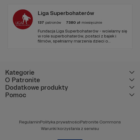
kryzysie samobójczym, po próbie
samobójczej, w żałobie i dla osób, które chcą
pomóc.
Liga Superbohaterów
137
patronów
7380
zł
miesięcznie
Fundacja Liga Superbohaterów - wcielamy się
w role superbohaterów, postaci z bajek i
filmów, spełniamy marzenia dzieci o
spotkaniu ulubionej postaci, poprzez
odwiedziny w szpitalach, hospicjach, oraz
terminalnie chorych dzieci w ich domach.
Naszą misją jest niesienie uśmiechu.
Kategorie
O Patronite
Dodatkowe produkty
Pomoc
Regulamin
Polityka prywatności
Patronite Commons
Warunki korzystania z serwisu