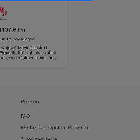
 107,6 fm
3690
zł
miesięcznie
 województwie śląskim i
 Piosenki, których nie słychać
onu, wartościowe treści, no i
najdziecie u nas. Jesteście z
 zachęcamy - zostańcie
Pomoc
FAQ
Kontakt z zespołem Patronite
Zgłoś nadużycie