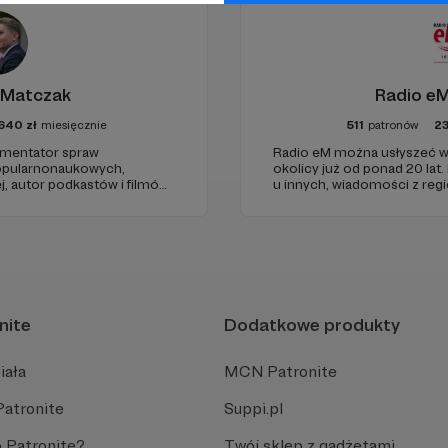
 Matczak
Radio eM
640
zł
miesięcznie
511
patronów
2
komentator spraw
Radio eM można usłyszeć w
popularnonaukowych,
okolicy już od ponad 20 lat.
j, autor podkastów i filmów
u innych, wiadomości z regi
wie, filozofii i języku.
dobry humor. To wszystko z
u publicznym, walczy z
nami każdego dnia, a teraz
ormacyjnymi.
naszymi Patronami!
nite
Dodatkowe produkty
iała
MCN Patronite
Patronite
Suppi.pl
 Patronite?
Twój sklep z gadżetami