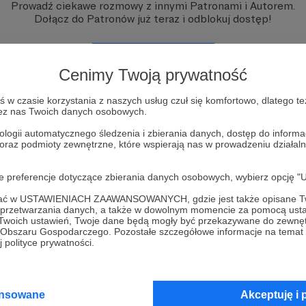
Prowadź ciekawe rozmowy z innymi Patronami i Autorem.
Dołącz do Patronów już teraz i odblokuj dostęp!
Zostań Patronem
Cenimy Twoją prywatność
w czasie korzystania z naszych usług czuł się komfortowo, dlatego te
zez nas Twoich danych osobowych.
ologii automatycznego śledzenia i zbierania danych, dostęp do inform
 oraz podmioty zewnętrzne, które wspierają nas w prowadzeniu dział
oje preferencje dotyczące zbierania danych osobowych, wybierz op
ofać w USTAWIENIACH ZAAWANSOWANYCH, gdzie jest także opisane Tw
a przetwarzania danych, a także w dowolnym momencie za pomocą usta
 Twoich ustawień, Twoje dane będą mogły być przekazywane do zewnę
go Obszaru Gospodarczego. Pozostałe szczegółowe informacje na temat
 polityce prywatności.
ansowane
Akceptuję i 