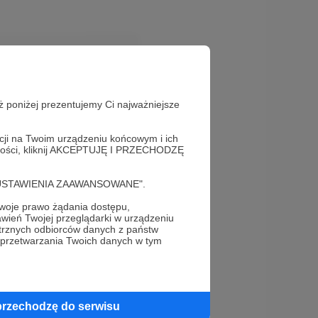
Odpowiedz
ż poniżej prezentujemy Ci najważniejsze
acji na Twoim urządzeniu końcowym i ich
alności, kliknij AKCEPTUJĘ I PRZECHODZĘ
Odpowiedz
cję "USTAWIENIA ZAAWANSOWANE".
oje prawo żądania dostępu,
wień Twojej przeglądarki w urządzeniu
trznych odbiorców danych z państw
 przetwarzania Twoich danych w tym
przechodzę do serwisu