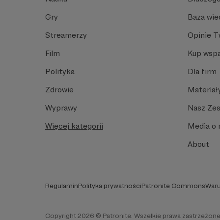
Gry
Baza wie
Streamerzy
Opinie 
Film
Kup wspa
Polityka
Dla firm
Zdrowie
Materiał
Wyprawy
Nasz Ze
Więcej kategorii
Media o 
About
Regulamin
Polityka prywatności
Patronite Commons
Waru
Copyright 2026 © Patronite. Wszelkie prawa zastrzeżone