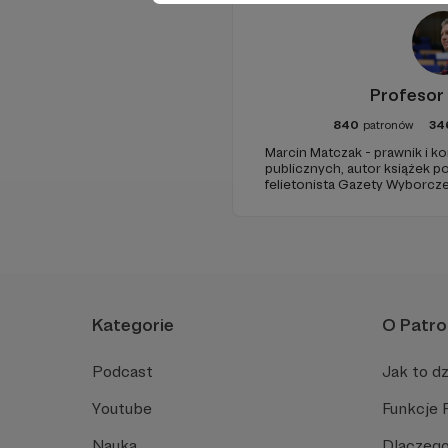
Profesor
840
patronów
34
Marcin Matczak - prawnik i 
publicznych, autor książek 
felietonista Gazety Wyborcze
edukacyjnych. Mówi jasno o pra
Promuje umiarkowanie w życi
plemiennością i bańkami inf
Kategorie
O Patro
Podcast
Jak to dz
Youtube
Funkcje 
Nauka
Dlaczego