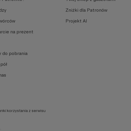
dzy
Zniżki dla Patronów
Twórców
Projekt AI
rcie na prezent
y do pobrania
spół
nas
nki korzystania z serwisu
.