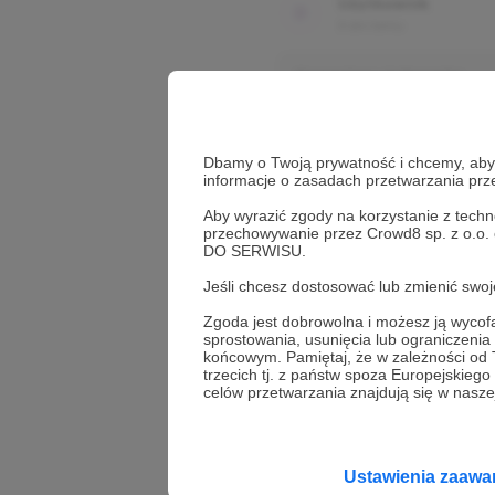
Użytkownik
3 dni temu
Komentarz użytkownika
Użytkownik
Dbamy o Twoją prywatność i chcemy, abyś 
3 dni temu
informacje o zasadach przetwarzania pr
Aby wyrazić zgody na korzystanie z techn
Komentarz użytkownika
przechowywanie przez Crowd8 sp. z o.o.
DO SERWISU.
Jeśli chcesz dostosować lub zmienić sw
Zgoda jest dobrowolna i możesz ją wyc
sprostowania, usunięcia lub ograniczeni
końcowym. Pamiętaj, że w zależności od
trzecich tj. z państw spoza Europejskie
celów przetwarzania znajdują się w naszej
Promowani autorzy
Ustawienia zaaw