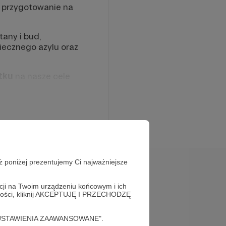
i przygotowanie na
tany i bud,
iecznego azylu oraz
tku
na nasze cele
ż poniżej prezentujemy Ci najważniejsze
acji na Twoim urządzeniu końcowym i ich
alności, kliknij AKCEPTUJĘ I PRZECHODZĘ
 weterynaryjna
Opieka weterynaryjna
cję "USTAWIENIA ZAAWANSOWANE".