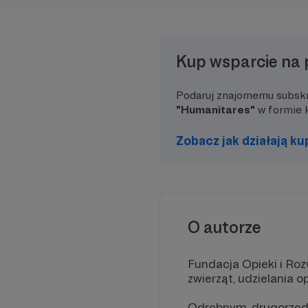
Kup wsparcie na 
Podaruj znajomemu subsk
"Humanitares"
w formie 
Zobacz jak działają k
O autorze
Fundacja Opieki i Ro
zwierząt, udzielania 
Odrębnym, drugorzędn