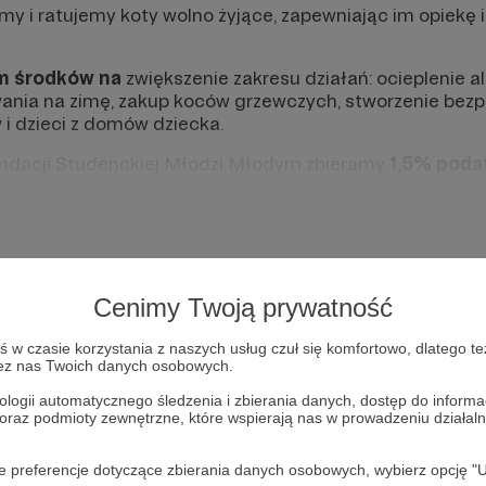
y i ratujemy koty wolno żyjące, zapewniając im opiekę 
m środków na
zwiększenie zakresu działań: ocieplenie al
nia na zimę, zakup koców grzewczych, stworzenie bezp
 i dzieci z domów dziecka.
undacji Studenckiej Młodzi Młodym zbieramy
1,5% poda
rskiej:
https://fsmm.pl
ozliczania PIT:
https://fsmm.pl/pit
0261
Cenimy Twoją prywatność
ANITARES 21052
w czasie korzystania z naszych usług czuł się komfortowo, dlatego te
zez nas Twoich danych osobowych.
ologii automatycznego śledzenia i zbierania danych, dostęp do inform
 oraz podmioty zewnętrzne, które wspierają nas w prowadzeniu dział
Opieka nad zwierzętami
Opieka
oje preferencje dotyczące zbierania danych osobowych, wybierz op