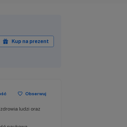
Kup na prezent
ość
Obserwuj
drowia ludzi oraz
ość naukowa,