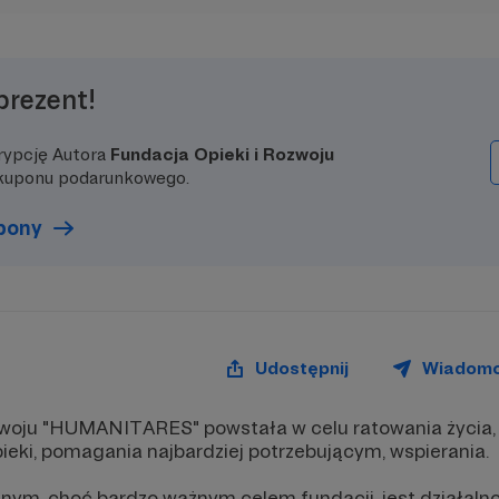
prezent!
rypcję Autora
Fundacja Opieki i Rozwoju
kuponu podarunkowego.
upony
Udostępnij
Wiadom
zwoju "HUMANITARES" powstała w celu ratowania życia, z
opieki, pomagania najbardziej potrzebującym, wspierania.
ym, choć bardzo ważnym celem fundacji, jest działaln