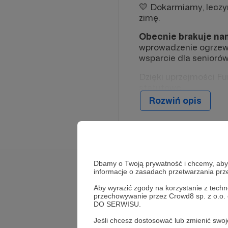
💛 Dokarmiamy, leczym
zimę.
Obecnie brakuje na
wprowadzenie ogrzewa
wsparcie dla seniorów
Dzięki uprzejmości F
statutowe.
Rozwiń opis
Strona fundacji partne
Darmowy program do r
Numer KRS:
000027
Cel szczegółowy:
HUM
Dbamy o Twoją prywatność i chcemy, abyś 
informacje o zasadach przetwarzania pr
Cele
Aby wyrazić zgody na korzystanie z techn
przechowywanie przez Crowd8 sp. z o.o.
DO SERWISU.
Karma dla kotów
wolnożyjących
Jeśli chcesz dostosować lub zmienić sw