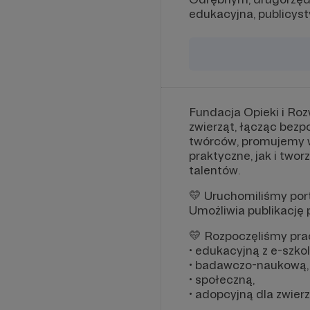
edukacyjna, publicyst
Fundacja Opieki i R
zwierząt, łącząc bez
twórców, promujemy wi
praktyczne, jak i twor
talentów.
💛 Uruchomiliśmy port
Umożliwia publikację
💛 Rozpoczęliśmy pra
• edukacyjną z e-szko
• badawczo-naukową,
• społeczną,
• adopcyjną dla zwierz