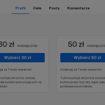
Profil
Cele
Posty
Komentarze
30 zł
50 zł
miesięcznie
miesięczn
Wybierz 30 zł
Wybierz 50 zł
ję za Twoje wsparcie!
Dziękuję za Twoje wsparcie!
osztuje skromny zestaw
Tyle kosztuje skromne wyżyw
dla kotów wolnożyjących na
kotów przez trzy dni, bądź zak
dzień.
podstawowych leków.