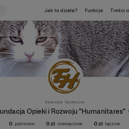
Jak to działa?
Funkcje
Treści 
Zwierzęta
Społeczne
undacja Opieki i Rozwoju "Humanitares"
0
0
zł
0
zł
patronów
miesięcznie
łącznie