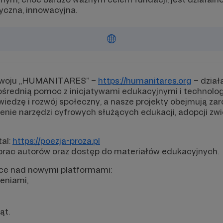
yczna, innowacyjna.
ozwoju „HUMANITARES” –
https://humanitares.org
– działa
pośrednią pomoc z inicjatywami edukacyjnymi i technol
edzę i rozwój społeczny, a nasze projekty obejmują zar
zenie narzędzi cyfrowych służących edukacji, adopcji zwi
al:
https://poezja-proza.pl
 prac autorów oraz dostęp do materiałów edukacyjnych.
ce nad nowymi platformami:
leniami,
ąt.