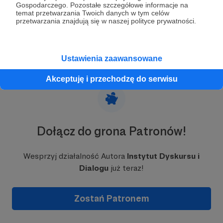
Gospodarczego. Pozostałe szczegółowe informacje na
Od początku finansujemy się z grantów, darowizn
temat przetwarzania Twoich danych w tym celów
oraz dotacji. Potrzebujemy wsparcia osób, którym
przetwarzania znajdują się w naszej polityce prywatności.
bliskie są nasza misja i nasze cele. Odwiedź naszą
Rozwiń opis
stronę internetową:
https://indid.pl/
Ustawienia zaawansowane
Akceptuję i przechodzę do serwisu
Dołącz do grona Patronów!
Wesprzyj działalność Autora
Instytut Dyskursu i
Dialogu
już teraz!
Zostań Patronem
Obecnie projekty, które nas zajmują to:
Zupa Medialna
- kanał na You Tube, na