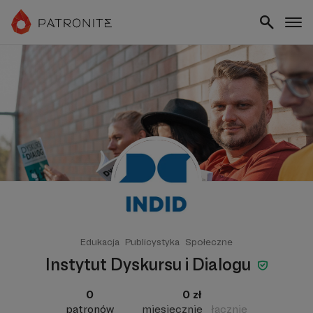
Edukacja
Publicystyka
Społeczne
Instytut Dyskursu i Dialogu
0
0 zł
patronów
miesięcznie
łącznie