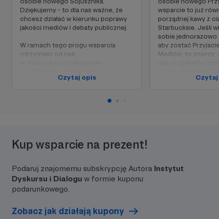
osobie nowego Sojusznika.
osobie nowego Przy
Dziękujemy - to dla nas ważne, że
wsparcie to już ró
chcesz działać w kierunku poprawy
porządnej kawy z ci
jakości mediów i debaty publicznej.
Starbucksie. Jeśli 
sobie jednorazowo 
W ramach tego progu wsparcia
aby zostać Przyjac
otrzymasz od nas:
Mediów, to znaczy,
✔ mailowe podziękowanie,
nasze działania i 
✔ możliwość członkostwa w Klubie
zainteresowania. D
Czytaj opis
Czytaj
INDID,
✔ dostęp do Lupy Medialnej -
Dzięki wsparciu na 
innowacyjnego narzędzia, które
dostajesz w podzię
pozwoli Ci na wygenerowanie
✔ wszystko to, co 
szczegółowych wyników
w progu poprzedni
monitoringu przekazów medialnych,
✔ podziękowania w
którego codziennie dokonują nasi
ekskluzywnych mate
Kup wsparcie na prezent!
Wolontariusze. Lupę Medialną
do których będzies
znajdziesz na naszej stronie
dostęp. Będą to anal
internetowej:
omówienia oraz luźn
Podaruj znajomemu subskrypcję Autora
Instytut
www.lupamedialna.indid.pl
naszych bieżących d
Dyskursu i Dialogu
w formie kuponu
podarunkowego.
Zobacz jak działają kupony