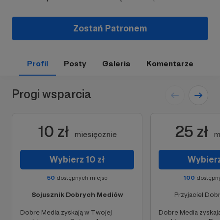
Zostań Patronem
Profil
Posty
Galeria
Komentarze
Progi wsparcia
10 zł
25 zł
miesięcznie
m
Wybierz 10 zł
Wybierz
50
dostępnych miejsc
100
dostępny
Sojusznik Dobrych Mediów
Przyjaciel Do
Dobre Media zyskają w Twojej
Dobre Media zyskaj