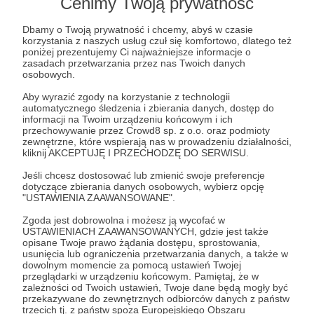
Cenimy Twoją prywatność
Nasza misja od początku istnienia
Instytutu
Dbamy o Twoją prywatność i chcemy, abyś w czasie
Dyskursu i Dialogu
, czyli już ponad 5 lat, jest
korzystania z naszych usług czuł się komfortowo, dlatego też
ciągle aktualna. Wspierając dobre dziennikarstwo
poniżej prezentujemy Ci najważniejsze informacje o
zasadach przetwarzania przez nas Twoich danych
chcemy sprawić, żeby w mediach więcej było
osobowych.
rzetelnej informacji
, bezstronności,
obiektywizmu, a mniej manipulacji, propagandy
Aby wyrazić zgody na korzystanie z technologii
automatycznego śledzenia i zbierania danych, dostęp do
czy
fake newsów
. Jeśli śledzicie media, albo
informacji na Twoim urządzeniu końcowym i ich
chociażby newsy docierają do Was tylko
przechowywanie przez Crowd8 sp. z o.o. oraz podmioty
przypadkowo, to jesteśmy pewni, że widzicie jak
zewnętrzne, które wspierają nas w prowadzeniu działalności,
kliknij AKCEPTUJĘ I PRZECHODZĘ DO SERWISU.
na dłoni potrzebę rzetelnych i sprawdzonych
informacji. Żeby móc obiektywnie ocenić
Jeśli chcesz dostosować lub zmienić swoje preferencje
otaczającą nas rzeczywistość, ale też po to, żeby
dotyczące zbierania danych osobowych, wybierz opcję
propaganda płynąca z różnych stron nie
"USTAWIENIA ZAAWANSOWANE".
zaśmiecała naszych głów i nie powodowała w nas
Zgoda jest dobrowolna i możesz ją wycofać w
poczucia dyskomfortu i zniechęcenia debata
USTAWIENIACH ZAAWANSOWANYCH, gdzie jest także
publiczną. Poza tym staramy się wskazywać i
opisane Twoje prawo żądania dostępu, sprostowania,
usunięcia lub ograniczenia przetwarzania danych, a także w
promować
dobre i etyczne dziennikarstwo. Udaje
dowolnym momencie za pomocą ustawień Twojej
się to nam dzięki pracy zespołu, wolontariuszy i
przeglądarki w urządzeniu końcowym. Pamiętaj, że w
współpracy z uczelniami badawczymi oraz
zależności od Twoich ustawień, Twoje dane będą mogły być
przekazywane do zewnętrznych odbiorców danych z państw
organizacjami pozarządowymi w całej Polsce.
trzecich tj. z państw spoza Europejskiego Obszaru