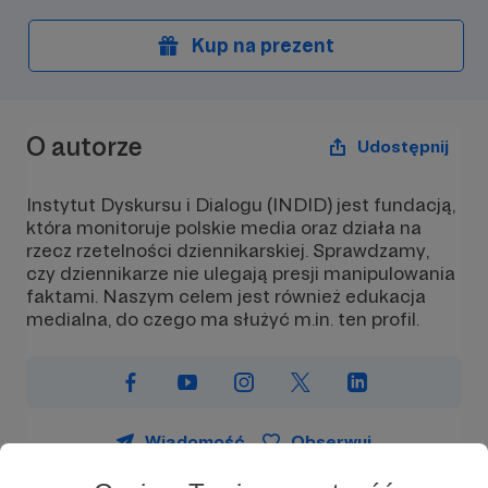
Kup na prezent
O autorze
Udostępnij
Instytut Dyskursu i Dialogu (INDID) jest fundacją,
która monitoruje polskie media oraz działa na
rzecz rzetelności dziennikarskiej. Sprawdzamy,
czy dziennikarze nie ulegają presji manipulowania
faktami. Naszym celem jest również edukacja
medialna, do czego ma służyć m.in. ten profil.
Wiadomość
Obserwuj