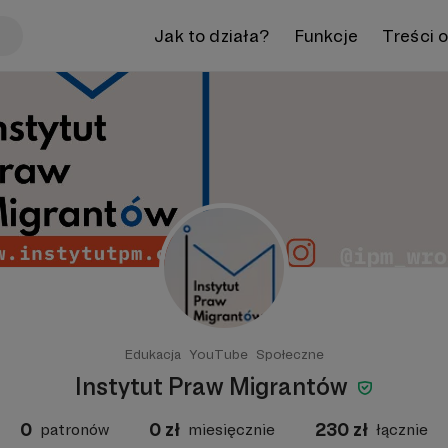
Jak to działa?
Funkcje
Treści 
Edukacja
YouTube
Społeczne
Instytut Praw Migrantów
0
0
zł
230
zł
patronów
miesięcznie
łącznie