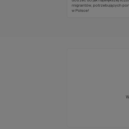
dotrzeć do jak największej liczb
migrantów, potrzebujących p
w Polsce!
W tym m
Aby
W
Na naszym YouTube 
w których znajdzieci
migrantów w Polsce.