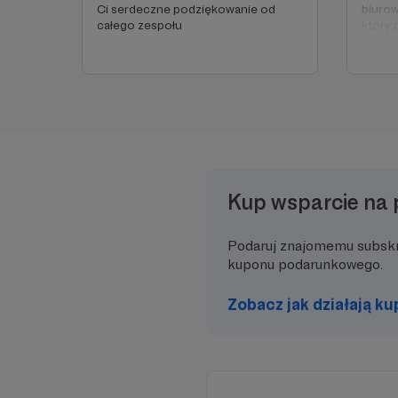
Ci serdeczne podziękowanie od
biurow
całego zespołu
który 
obsłu
siedzi
opcję 
od nas
od cał
Kup wsparcie na 
Podaruj znajomemu subsk
kuponu podarunkowego.
Zobacz jak działają k