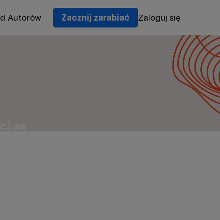
od Autorów
Zacznij zarabiać
Zaloguj się