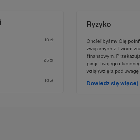
i
Ryzyko
10 zł
Chcielibyśmy Cię poin
cu powinna być zewnętrzna treść
związanych z Twoim z
czyć treść musisz zmienić ustawienia
finansowym. Przekazując
25 zł
polityki prywatności
pasji Twojego ulubione
wziął/wzięła pod uwagę 
10 zł
Dowiedz się więcej