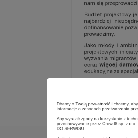
nam się przeprowadz
Budżet projektowy je
najbardziej niezbę
dofinansowanie poz
prowadzimy.
Jako młody i ambitn
projektowych inicja
wyzwania migrantów 
coraz
więcej darmow
edukacyjne ze specjal
Pragniemy być pomocni
Fundacji przez pryz
nieodpłatnej inform
Rozwiń opis
dostępni dla
coraz 
Dbamy o Twoją prywatność i chcemy, abyś 
aktualną informacj
informacje o zasadach przetwarzania pr
względu na miejsce z
Aby wyrazić zgody na korzystanie z techn
przechowywanie przez Crowd8 sp. z o.o.
Jakie online działa
DO SERWISU.