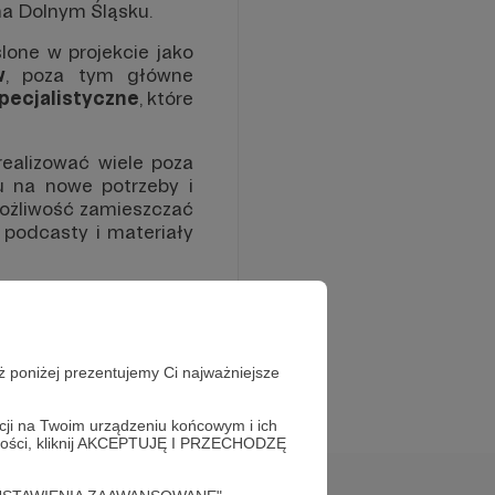
a Dolnym Śląsku.
lone w projekcie jako
w
, poza tym główne
specjalistyczne
, które
ealizować wiele poza
u na nowe potrzeby i
ożliwość zamieszczać
i, podcasty i materiały
, gdyż każdy pracownik
 wartość aktualnej i
zeństwie. Chcemy być
 chcemy udostępniać
ż poniżej prezentujemy Ci najważniejsze
do naszej siedziby ze
acji na Twoim urządzeniu końcowym i ich
alności, kliknij AKCEPTUJĘ I PRZECHODZĘ