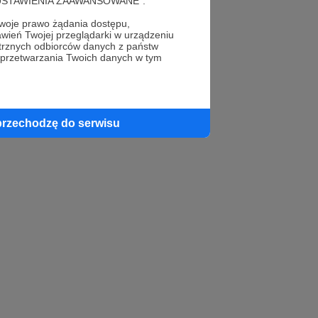
do kreacji większej
cję "USTAWIENIA ZAAWANSOWANE".
iesięcy nagraliśmy 4
oje prawo żądania dostępu,
wień Twojej przeglądarki w urządzeniu
trznych odbiorców danych z państw
 przetwarzania Twoich danych w tym
przechodzę do serwisu