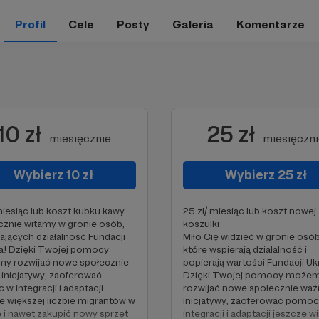
Profil
Cele
Posty
Galeria
Komentarze
10 zł
25 zł
miesięcznie
miesięczn
Wybierz 10 zł
Wybierz 25 zł
miesiąc lub koszt kubku kawy
25 zł/ miesiąc lub koszt nowej
znie witamy w gronie osób,
koszulki
ających działalność Fundacji
Miło Cię widzieć w gronie osób
a! Dzięki Twojej pomocy
które wspierają działalność i
y rozwijać nowe społecznie
popierają wartości Fundacji Uk
inicjatywy, zaoferować
Dzięki Twojej pomocy może
w integracji i adaptacji
rozwijać nowe społecznie wa
e większej liczbie migrantów w
inicjatywy, zaoferować pomoc
 i nawet zakupić nowy sprzęt
integracji i adaptacji jeszcze w