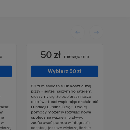
50 zł
ie
miesięcznie
Wybierz 50 zł
50 zł miesięcznie lub koszt dużej
pizzy - jesteś naszym bohaterem,
,
cieszymy się, że popierasz nasze
cele i wartości wspierając działalność
raina!
Fundacji Ukraina! Dzięki Twojej
my
pomocy możemy rozwijać nowe
żne
społecznie ważne inicjatywy,
 w
zaoferować pomoc w integracji i
iększej
adaptacji jeszcze większej liczbie