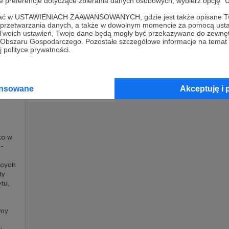
rusa
zainspirowała zespół Instytutu Praw Migrntów 
oje preferencje dotyczące zbierania danych osobowych, wybierz op
arcia dla jej odbiorców
. Tylko w ciągu ostatnich m
ofać w USTAWIENIACH ZAAWANSOWANYCH, gdzie jest także opisane Tw
ej "Stacja Migracja".
a przetwarzania danych, a także w dowolnym momencie za pomocą usta
 Twoich ustawień, Twoje dane będą mogły być przekazywane do zewnę
go Obszaru Gospodarczego. Pozostałe szczegółowe informacje na temat
 polityce prywatności.
ansowane
Akceptuję i 
iejscu powinna być zewnętrzna treść
 zobaczyć treść musisz zmienić ustawienia
ko w
polityki prywatności
 -
ących
ty
tu,
emy