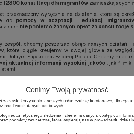
ić
12800 konsultacji dla migrantów
zamieszkających n
st przeznaczony wyłącznie na działania, które są okreś
dne do
pomocy w adaptacji i edukacji migrantó
wala nam
nie pobierać żadnych opłat za konsultacje 
y zespół, chcemy poszerzać obręb naszych działań i r
tyw, które ciągle kreujemy w swojej głowie ze względ
na Dolnym Śląsku oraz w całej Polsce. Chcemy mieć m
ej aktualnej informacji wysokiej jakości
, jak filmik
istami.
 nie tylko w trybie offline, ale również w trybie online
mat swojego doświadczenia pracy z migrantami rozumie
Cenimy Twoją prywatność
acji dla adaptacji oraz integracji w nowym społec
większej liczby migrantów
, a przede wszystkim -
w czasie korzystania z naszych usług czuł się komfortowo, dlatego te
ę
dla tych osób, którzy nie mają możliwości dotarcia 
zez nas Twoich danych osobowych.
amieszkania, pracę oraz inne powody.
ologii automatycznego śledzenia i zbierania danych, dostęp do inform
 oraz podmioty zewnętrzne, które wspierają nas w prowadzeniu dział
nia udało się zrealizować do tej pory?