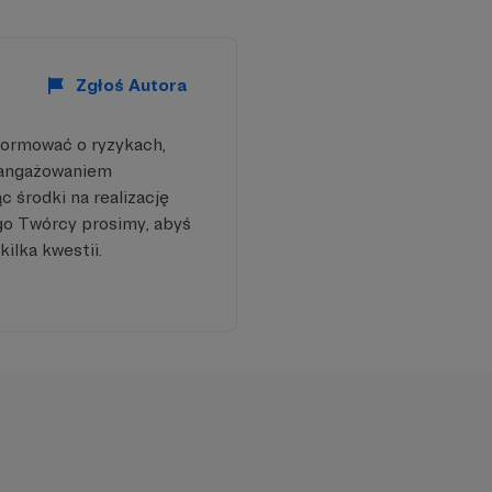
Zgłoś Autora
formować o ryzykach,
aangażowaniem
 środki na realizację
go Twórcy prosimy, abyś
kilka kwestii.