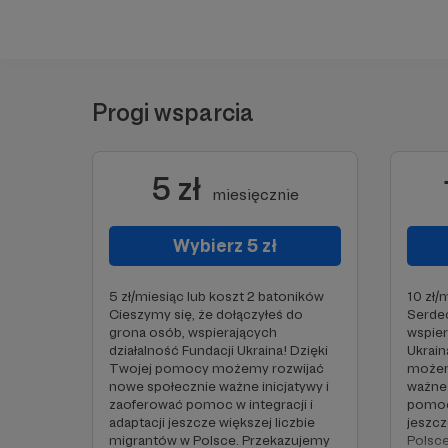
Progi wsparcia
5 zł
miesięcznie
Wybierz 5 zł
5 zł/miesiąc lub koszt 2 batoników
10 zł/
Cieszymy się, że dołączyłeś do
Serdec
grona osób, wspierających
wspier
działalność Fundacji Ukraina! Dzięki
Ukrain
Twojej pomocy możemy rozwijać
możem
nowe społecznie ważne inicjatywy i
ważne 
zaoferować pomoc w integracji i
pomoc 
adaptacji jeszcze większej liczbie
jeszcz
migrantów w Polsce. Przekazujemy
Polsce