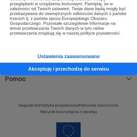
przeglądarki w urządzeniu końcowym. Pamiętaj, że w
30
patronów
1675
zł
miesięcznie
zależności od Twoich ustawień, Twoje dane będą mogły być
przekazywane do zewnętrznych odbiorców danych z państw
KTOŚ oferuje bezpłatną OPIEKĘ
trzecich tj. z państw spoza Europejskiego Obszaru
WYTCHNIENIOWĄ. Pomagamy odpocząć i
Gospodarczego. Pozostałe szczegółowe informacje na
złapać oddech rodzicom/opiekunom osób,
temat przetwarzania Twoich danych w tym celów
które (ze względu na chorobę czy
przetwarzania znajdują się w naszej polityce prywatności.
niepełnosprawność) nie są w stanie
funkcjonować samodzielnie.
Kategorie
Ustawienia zaawansowane
O Patronite
Akceptuję i przechodzę do serwisu
Dodatkowe produkty
Pomoc
Regulamin
Polityka prywatności
Patronite Commons
Warunki korzystania z serwisu