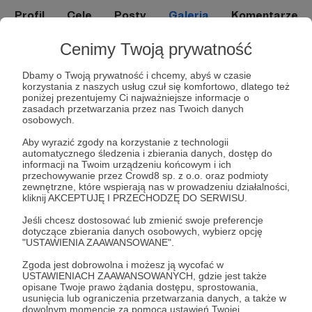
Profil
Cele
Posty
Galeria
Komentarze
Cenimy Twoją prywatność
Galeria mediów
Dbamy o Twoją prywatność i chcemy, abyś w czasie
korzystania z naszych usług czuł się komfortowo, dlatego też
poniżej prezentujemy Ci najważniejsze informacje o
zasadach przetwarzania przez nas Twoich danych
osobowych.
Promowani autorzy
Aby wyrazić zgody na korzystanie z technologii
automatycznego śledzenia i zbierania danych, dostęp do
informacji na Twoim urządzeniu końcowym i ich
przechowywanie przez Crowd8 sp. z o.o. oraz podmioty
Liga Superbohaterów
zewnętrzne, które wspierają nas w prowadzeniu działalności,
kliknij AKCEPTUJĘ I PRZECHODZĘ DO SERWISU.
138
patronów
7430
zł
miesięcznie
Jeśli chcesz dostosować lub zmienić swoje preferencje
Fundacja Liga Superbohaterów - wcielamy się
dotyczące zbierania danych osobowych, wybierz opcję
w role superbohaterów, postaci z bajek i
"USTAWIENIA ZAAWANSOWANE".
filmów, spełniamy marzenia dzieci o
spotkaniu ulubionej postaci, poprzez
Zgoda jest dobrowolna i możesz ją wycofać w
odwiedziny w szpitalach, hospicjach, oraz
USTAWIENIACH ZAAWANSOWANYCH, gdzie jest także
terminalnie chorych dzieci w ich domach.
opisane Twoje prawo żądania dostępu, sprostowania,
Naszą misją jest niesienie uśmiechu.
usunięcia lub ograniczenia przetwarzania danych, a także w
Fundacja KTOŚ
dowolnym momencie za pomocą ustawień Twojej