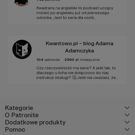
Kwadrans na angielski to podcast uczący
mówić po angielsku już od pierwszego
odcinka. Jest to seria dla osób
początkujących, którzy chcą przełamać
barierę przed mówieniem w języku obcym,
odświeżyć sobie angielski, albo... nauczyć się
go po raz pierwszy. Spodziewajcie się
nowego odcinka co czwartek.
Kwantowo.pl – blog Adama
Adamczyka
104
patronów
2960
zł
miesięcznie
Czy rzeczywistość ma sens? A jeśli tak, to
dlaczego u licha nie dołączono do niej
instrukcji obsługi? 🤔 Jeśli nie uważasz, że
ciekawość to pierwszy stopień do piekła (albo
masz to gdzieś), istnieje szansa, że się
polubimy. 🚀
Kategorie
O Patronite
Dodatkowe produkty
Pomoc