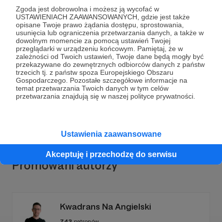
Zgoda jest dobrowolna i możesz ją wycofać w
USTAWIENIACH ZAAWANSOWANYCH, gdzie jest także
opisane Twoje prawo żądania dostępu, sprostowania,
usunięcia lub ograniczenia przetwarzania danych, a także w
Dołącz do grona Patronów!
dowolnym momencie za pomocą ustawień Twojej
przeglądarki w urządzeniu końcowym. Pamiętaj, że w
zależności od Twoich ustawień, Twoje dane będą mogły być
przekazywane do zewnętrznych odbiorców danych z państw
Wesprzyj działalność Autora
Hanna Maria Giza
już
trzecich tj. z państw spoza Europejskiego Obszaru
teraz!
Gospodarczego. Pozostałe szczegółowe informacje na
temat przetwarzania Twoich danych w tym celów
przetwarzania znajdują się w naszej polityce prywatności.
Zostań Patronem
Ustawienia zaawansowane
Akceptuję i przechodzę do serwisu
Promowani autorzy
Kwadrans Na Angielski
743
patronów