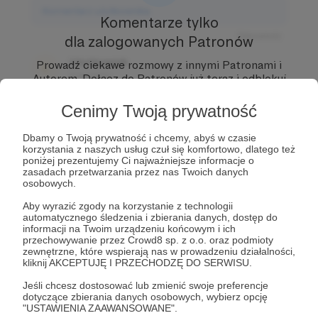
Komentarz użytkownika
Komentarze tylko
Odpowiedz
dla zalogowanych Patronów
Użytkownik
Prowadź ciekawe rozmowy z innymi Patronami i
3 dni temu
Autorem.
Dołącz do Patronów już teraz i odblokuj
dostęp!
Cenimy Twoją prywatność
Komentarz użytkownika
Zostań Patronem
Odpowiedz
Dbamy o Twoją prywatność i chcemy, abyś w czasie
korzystania z naszych usług czuł się komfortowo, dlatego też
Użytkownik
poniżej prezentujemy Ci najważniejsze informacje o
zasadach przetwarzania przez nas Twoich danych
3 dni temu
osobowych.
Komentarz użytkownika
Aby wyrazić zgody na korzystanie z technologii
automatycznego śledzenia i zbierania danych, dostęp do
informacji na Twoim urządzeniu końcowym i ich
Odpowiedz
przechowywanie przez Crowd8 sp. z o.o. oraz podmioty
zewnętrzne, które wspierają nas w prowadzeniu działalności,
kliknij AKCEPTUJĘ I PRZECHODZĘ DO SERWISU.
Jeśli chcesz dostosować lub zmienić swoje preferencje
dotyczące zbierania danych osobowych, wybierz opcję
"USTAWIENIA ZAAWANSOWANE".