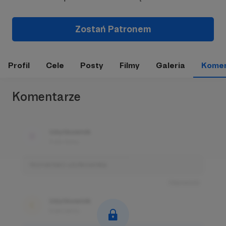
Zostań Patronem
Profil
Cele
Posty
Filmy
Galeria
Komen
Komentarze
Użytkownik
3 dni temu
Komentarz użytkownika
Odpowiedz
Użytkownik
3 dni temu