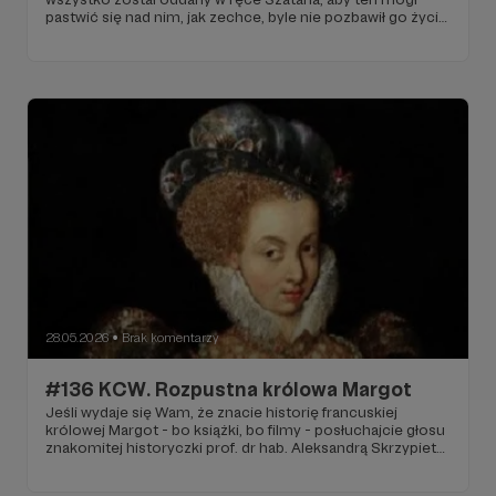
pastwić się nad nim, jak zechce, byle nie pozbawił go życia.
I Szatan odbiera mu dom, majątek, uśmierca dzieci,
poraża trądem.
28.05.2026
Brak komentarzy
●
#136 KCW. Rozpustna królowa Margot
Jeśli wydaje się Wam, że znacie historię francuskiej
królowej Margot - bo książki, bo filmy - posłuchajcie głosu
znakomitej historyczki prof. dr hab. Aleksandrą Skrzypietz,
autorki książki Królowa Margot. Ostatnia perła
Walezjuszów. Zobaczycie tę niezwykła postać w trochę