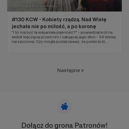
22.03.2026
Brak komentarzy
●
#130 KCW - Kobiety rządzą. Nad Wisłę
jechała nie po miłość, a po koronę
"I to ma być ta wspaniała piękność?" - powiedział król na
widok klęczącej przed nim i całującej jego dłoń - 34 letniej
narzeczonej. Czy mogła podejrzewać, że polski król,
Władysław IV, potwornie otyły, biseksualny, jest takim
prostakiem? Czy mogła przewidzieć, że jej drugi polski
królewski małżonek, Jan II Kazimierz, w którym zakochała
się jeszcze w Paryżu, kiedy wyszedł z więzienia… no cóż… w
futrze, które jej podarował znalazła kartkę z nazwiskiem
jego kochanki! Jednej z wielu!
Następne »
Dołącz do grona Patronów!