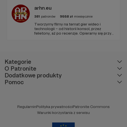
arhn.eu
381
patronów
9558
zł
miesięcznie
Tworzymy filmy na temat gier wideo i
technologii – od historii konsol, przez
felietony, aż po recenzje. Opieramy się przy
tym na zweryfikowanych, ugruntowanych
źródłach. Wszystko to pod pretekstem
lekkich materiałów publicystycznych. Kurczę,
wyszło strasznie poważnie. Mlem.
Kategorie
O Patronite
Dodatkowe produkty
Pomoc
Regulamin
Polityka prywatności
Patronite Commons
Warunki korzystania z serwisu