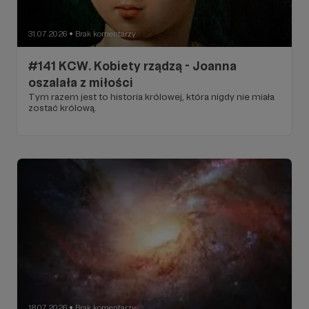
31.07.2026
Brak komentarzy
●
#141 KCW. Kobiety rządzą - Joanna
oszalała z miłości
Tym razem jest to historia królowej, która nigdy nie miała
zostać królową.
18.07.2026
Brak komentarzy
●