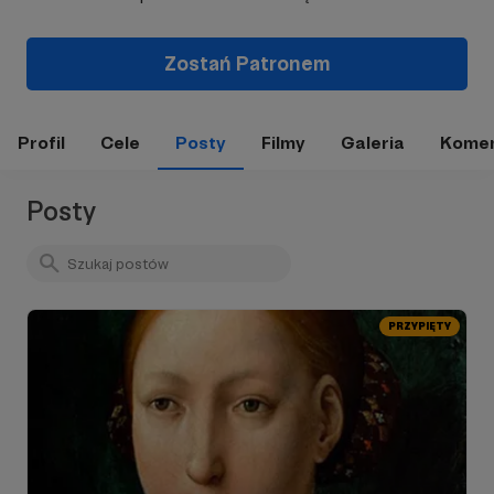
Zostań Patronem
Profil
Cele
Posty
Filmy
Galeria
Komen
Posty
PRZYPIĘTY