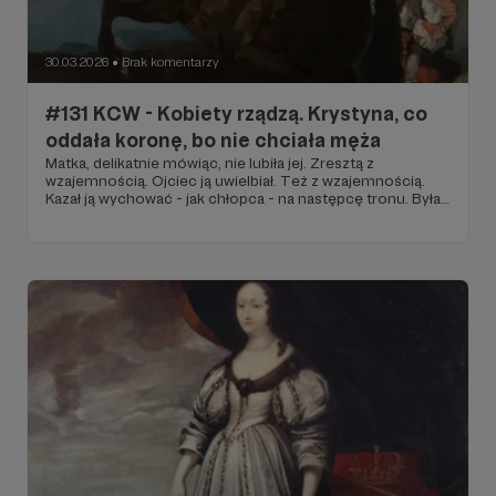
30.03.2026
Brak komentarzy
●
#131 KCW - Kobiety rządzą. Krystyna, co
oddała koronę, bo nie chciała męża
Matka, delikatnie mówiąc, nie lubiła jej. Zresztą z
wzajemnością. Ojciec ją uwielbiał. Też z wzajemnością.
Kazał ją wychować - jak chłopca - na następcę tronu. Była
ostatnią przedstawicielką dynastii Wazów na tronie
szwedzkim. Wszystkich oszukała, że wyjdzie za mąż za
swojego kuzyna Karola Gustawa. Zrzekła się tronu na jego
rzecz, ale za mąż nie wyszła. Napisała kiedyś: „nie chcę,
żeby mężczyzna traktował mnie jak jakiś chłop swoje
pole”.