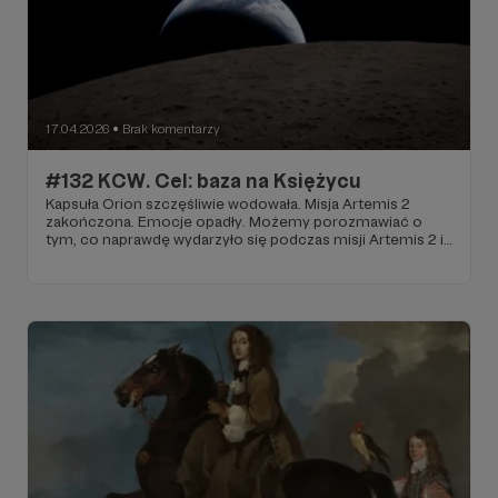
17.04.2026
Brak komentarzy
●
#132 KCW. Cel: baza na Księżycu
Kapsuła Orion szczęśliwie wodowała. Misja Artemis 2
zakończona. Emocje opadły. Możemy porozmawiać o
tym, co naprawdę wydarzyło się podczas misji Artemis 2 i
jakie to ma znaczenie. Artemis - to grecka bogini łowów i
siostra Apollina. Tym razem Artemis postanowiła
zapolować na Księżyc! Podczas przelotu nad niewidoczną
stroną Księżyca, w trakcie którego łączność z NASA była
całkowicie niemożliwa, astronauci byli świadkami wschodu
i zachodu Ziemi. Wschodu i zachodu Ziemi!