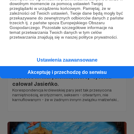
dowolnym momencie za pomocą ustawień Twojej
przeglądarki w urządzeniu końcowym. Pamiętaj, że w
zależności od Twoich ustawień, Twoje dane będą mogły być
przekazywane do zewnętrznych odbiorców danych z państw
trzecich tj. z państw spoza Europejskiego Obszaru
Gospodarczego. Pozostałe szczegółowe informacje na
temat przetwarzania Twoich danych w tym celów
przetwarzania znajdują się w naszej polityce prywatności.
Ustawienia zaawansowane
05.05.2026
Brak komentarzy
●
Akceptuję i przechodzę do serwisu
#134 KCW. Marysieńka, której "tyteńki"
całował Jasieńko.
Korespondencja królewskiej pary jest tak przesycona
namiętnością, erotyzmem, seksem - otwartym, nie
kamuflowanym - że w żadnym innym związku małżeńskim
polskich monarchów to się nie zdarzyło. Jan Sobieski
zajęty był rokoszami, wojnami, odsieczą wiedeńską, a
Maria Kazimiera wyjeżdżała na leczenie do Paryża - listy
pisali bez przerwy oboje. Jan często bardzo frywolnie:
"całuję począwszy od busieńki, wszystkie śliczności, a
najbardziej tyteńki, muszeczkę, pajączka i śliczne
nóżeczki".