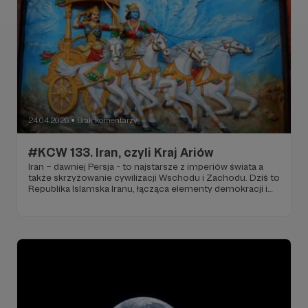
24.04.2026
Brak komentarzy
●
#KCW 133. Iran, czyli Kraj Ariów
Iran – dawniej Persja - to najstarsze z imperiów świata a
także skrzyżowanie cywilizacji Wschodu i Zachodu. Dziś to
Republika Islamska Iranu, łącząca elementy demokracji i
religijnej dyktatury, będąca jednym z kluczowych
eksporterów gazu ziemnego i ropy naftowej. A wszystko
zaczęło się od Ariów.