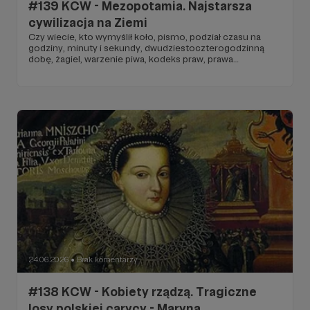
#139 KCW - Mezopotamia. Najstarsza
cywilizacja na Ziemi
Czy wiecie, kto wymyślił koło, pismo, podział czasu na
godziny, minuty i sekundy, dwudziestoczterogodzinną
dobę, żagiel, warzenie piwa, kodeks praw, prawa
obywatelskie czy nawadnianie upraw i pierwsze miasta?
24.06.2026
Brak komentarzy
●
#138 KCW - Kobiety rządzą. Tragiczne
losy polskiej carycy - Maryna