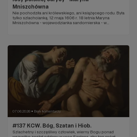
Mniszchówna
Nie pochodziła ani królewskiego, ani książęcego rodu. Była
tylko szlachcianką. 12 maja 1606 r. 18 letnia Maryna
Mniszchówna - wojewodzianka sandomierska - w
uroczystym orszaku przybyła do Moskwy.
07.06.2026
Brak komentarzy
●
#137 KCW. Bóg, Szatan i Hiob.
Szlachetny i szczęśliwy człowiek, wierny Bogu ponad
wszystko został oddany w ręce Szatana, aby ten mógł