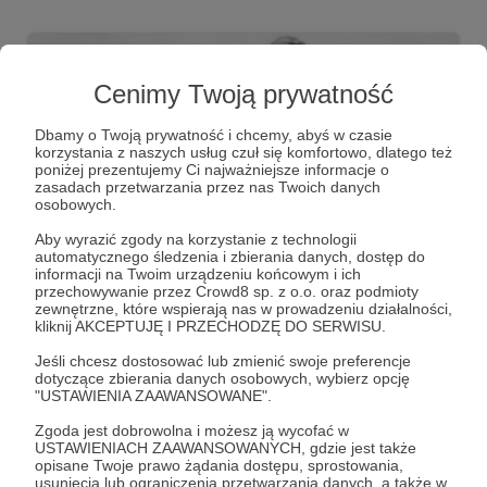
innym świetle.
Cenimy Twoją prywatność
Dbamy o Twoją prywatność i chcemy, abyś w czasie
korzystania z naszych usług czuł się komfortowo, dlatego też
poniżej prezentujemy Ci najważniejsze informacje o
zasadach przetwarzania przez nas Twoich danych
osobowych.
Aby wyrazić zgody na korzystanie z technologii
automatycznego śledzenia i zbierania danych, dostęp do
16.05.2026
Brak komentarzy
●
informacji na Twoim urządzeniu końcowym i ich
przechowywanie przez Crowd8 sp. z o.o. oraz podmioty
zewnętrzne, które wspierają nas w prowadzeniu działalności,
#135 KCW - Jak nienawiść i pogarda
kliknij AKCEPTUJĘ I PRZECHODZĘ DO SERWISU.
doprowadziły do zamachu majowego
Jeśli chcesz dostosować lub zmienić swoje preferencje
100. rocznica wydarzenia, które było konsekwencją
dotyczące zbierania danych osobowych, wybierz opcję
niezdrowej rywalizacji, wzajemnej niechęci, plotek,
"USTAWIENIA ZAAWANSOWANE".
fałszywych oskarżeń. Osiem lat po odzyskaniu
niepodległości, sześć lat po zwycięskiej bitwie
Zgoda jest dobrowolna i możesz ją wycofać w
warszawskiej w wojnie polsko-bolszewickiej.
USTAWIENIACH ZAAWANSOWANYCH, gdzie jest także
opisane Twoje prawo żądania dostępu, sprostowania,
usunięcia lub ograniczenia przetwarzania danych, a także w