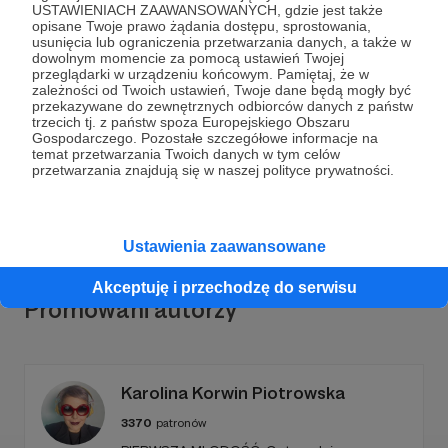
USTAWIENIACH ZAAWANSOWANYCH, gdzie jest także
opisane Twoje prawo żądania dostępu, sprostowania,
usunięcia lub ograniczenia przetwarzania danych, a także w
dowolnym momencie za pomocą ustawień Twojej
przeglądarki w urządzeniu końcowym. Pamiętaj, że w
Dołącz do grona Patronów!
zależności od Twoich ustawień, Twoje dane będą mogły być
przekazywane do zewnętrznych odbiorców danych z państw
trzecich tj. z państw spoza Europejskiego Obszaru
Wesprzyj działalność Autora
Marcin Kopij
już teraz!
Gospodarczego. Pozostałe szczegółowe informacje na
temat przetwarzania Twoich danych w tym celów
przetwarzania znajdują się w naszej polityce prywatności.
Zostań Patronem
Ustawienia zaawansowane
Akceptuję i przechodzę do serwisu
Promowani autorzy
Karolina Korwin Piotrowska
3370
patronów