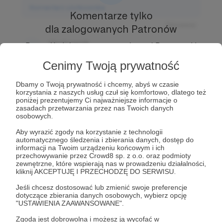
Komentarz użytkownika
Komentarze tylko
Odpowiedz
dla zalogowanych Patronów
Użytkownik
Prowadź ciekawe rozmowy z innymi Patronami i
3 dni temu
Autorem.
Dołącz do Patronów już teraz i odblokuj
Cenimy Twoją prywatność
dostęp!
Komentarz użytkownika
Dbamy o Twoją prywatność i chcemy, abyś w czasie
Zostań Patronem
korzystania z naszych usług czuł się komfortowo, dlatego też
Odpowiedz
poniżej prezentujemy Ci najważniejsze informacje o
zasadach przetwarzania przez nas Twoich danych
Użytkownik
osobowych.
3 dni temu
Aby wyrazić zgody na korzystanie z technologii
automatycznego śledzenia i zbierania danych, dostęp do
Komentarz użytkownika
informacji na Twoim urządzeniu końcowym i ich
przechowywanie przez Crowd8 sp. z o.o. oraz podmioty
Odpowiedz
zewnętrzne, które wspierają nas w prowadzeniu działalności,
kliknij AKCEPTUJĘ I PRZECHODZĘ DO SERWISU.
Jeśli chcesz dostosować lub zmienić swoje preferencje
dotyczące zbierania danych osobowych, wybierz opcję
"USTAWIENIA ZAAWANSOWANE".
Zgoda jest dobrowolna i możesz ją wycofać w