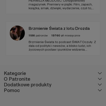
PIERWSZA MŁODOŚĆ. Cotygodniowy
magazynek. Premiery w piątki. Film, zapach,
książka, smak, dźwięki, wydarzenie, czyli to,
co wzbudza we mnie emocje i zostaje w
głowie pod koniec dnia. Ubarwiony dźwiękami
jak w radiowym teatrze, pomysł na to, jak
ogarnąć rzeczywistość.
Brzmienie Świata z lotu Drozda
1186
patronów
19760
zł
miesięcznie
Brzmienie Świata to podcast ŚWIATOczuły. Z
dala od polityki i newsów, a blisko ludzi, ich
życiowych postaw i punktów widzenia.
Zawsze goście, muzyka i Paweł Drozd jako
prowadzący. Podcast w zagranicznym sosie z
wrażliwością obserwujący otoczenie.
Kategorie
O Patronite
Dodatkowe produkty
Pomoc