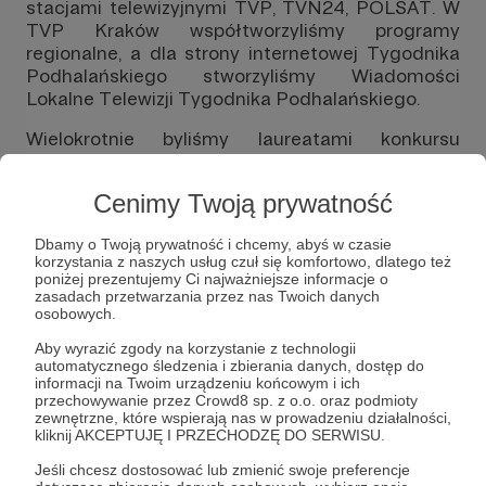
stacjami telewizyjnymi TVP, TVN24, POLSAT. W
TVP Kraków współtworzyliśmy programy
regionalne, a dla strony internetowej Tygodnika
Podhalańskiego stworzyliśmy Wiadomości
Lokalne Telewizji Tygodnika Podhalańskiego.
Wielokrotnie byliśmy laureatami konkursu
organizowanego przez stowarzyszenie Gazet
Lokalnych SGL LOCAL PRESS w kategorii
Cenimy Twoją prywatność
najlepszy materiał wideo.
To w jednym z zimowych wydań naszych
Dbamy o Twoją prywatność i chcemy, abyś w czasie
korzystania z naszych usług czuł się komfortowo, dlatego też
wiadomości TV TP, mieliśmy przyjemność poznać
poniżej prezentujemy Ci najważniejsze informacje o
i nagrać Panią Helenę Stoch z Zębu która
zasadach przetwarzania przez nas Twoich danych
wprowadziła do powszechnego użytku słowo
osobowych.
ŁOPATOWAĆ,
takie to mieliśmy szczęście :)
Aby wyrazić zgody na korzystanie z technologii
automatycznego śledzenia i zbierania danych, dostęp do
informacji na Twoim urządzeniu końcowym i ich
Rozwiń opis
przechowywanie przez Crowd8 sp. z o.o. oraz podmioty
zewnętrzne, które wspierają nas w prowadzeniu działalności,
kliknij AKCEPTUJĘ I PRZECHODZĘ DO SERWISU.
Jeśli chcesz dostosować lub zmienić swoje preferencje
Cele