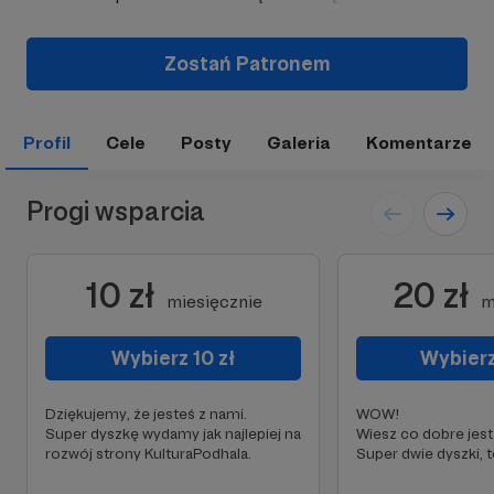
Zostań Patronem
Profil
Cele
Posty
Galeria
Komentarze
Progi wsparcia
10 zł
20 zł
miesięcznie
m
Wybierz 10 zł
Wybierz
Dziękujemy, że jesteś z nami.
WOW!
Super dyszkę wydamy jak najlepiej na
Wiesz co dobre jest 
rozwój strony KulturaPodhala.
Super dwie dyszki, to