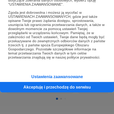
dotyczące zbierania danych osobowych, wybierz opcję
"USTAWIENIA ZAAWANSOWANE".
Zgoda jest dobrowolna i możesz ją wycofać w
Koszty bazowe Kultury Podhala
Kultura Podhala 
USTAWIENIACH ZAAWANSOWANYCH, gdzie jest także
opisane Twoje prawo żądania dostępu, sprostowania,
cyberprzestrzeni
usunięcia lub ograniczenia przetwarzania danych, a także w
2 300 zł
2 280 zł
dowolnym momencie za pomocą ustawień Twojej
miesięcznie
brakuje
7 000 zł
6 980
przeglądarki w urządzeniu końcowym. Pamiętaj, że w
miesięcznie
brakuj
zależności od Twoich ustawień, Twoje dane będą mogły być
przekazywane do zewnętrznych odbiorców danych z państw
0%
trzecich tj. z państw spoza Europejskiego Obszaru
0%
Gospodarczego. Pozostałe szczegółowe informacje na
Osiągnięcie tego celu pozwala
temat przetwarzania Twoich danych w tym celów
pokryć miesięczne utrzymanie
Kwota pozwoli na p
przetwarzania znajdują się w naszej polityce prywatności.
bazowe Kultury Podhala.
utrzymania i prowad
Tworzenie treści n
reklamodawców, utr
kulturapodhala.pl z
Ustawienia zaawansowane
kanału YouTuba ze 
pojawiające się w n
związane z tematyką
Akceptuję i przechodzę do serwisu