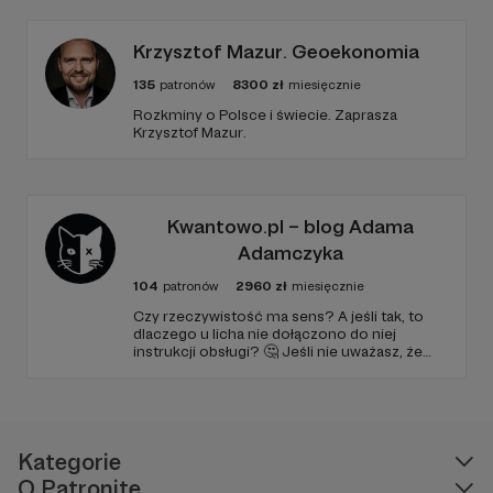
rozwinąć skrzydła Kultury Podhala, stworzyć
platformę z tekstami, zdjęciami, wideo o
Krzysztof Mazur. Geoekonomia
unikatowej jakości, powiększyć nasz zespół
135
patronów
8300
zł
miesięcznie
redakcyjny.
Rozkminy o Polsce i świecie. Zaprasza
Jeśli nadajecie na tych samych falach, to
Krzysztof Mazur.
zapraszamy do tworzenia najlepszego portalu
kulturalnego w regionie. A wszystko to dzięki
korzystaniu z najnowszych technologii.
Kwantowo.pl – blog Adama
Adamczyka
104
patronów
2960
zł
miesięcznie
Czy rzeczywistość ma sens? A jeśli tak, to
dlaczego u licha nie dołączono do niej
instrukcji obsługi? 🤔 Jeśli nie uważasz, że
ciekawość to pierwszy stopień do piekła (albo
masz to gdzieś), istnieje szansa, że się
polubimy. 🚀
Kategorie
O Patronite