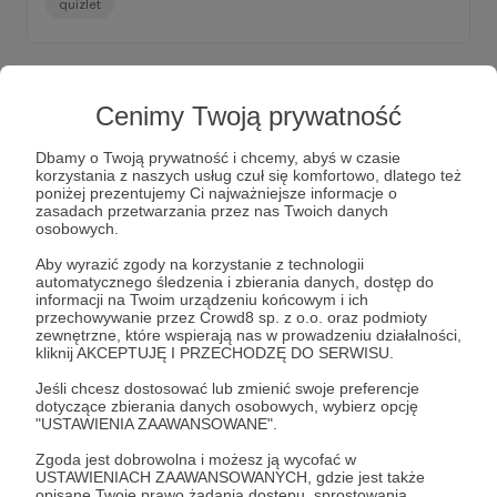
quizlet
Cenimy Twoją prywatność
Dbamy o Twoją prywatność i chcemy, abyś w czasie
korzystania z naszych usług czuł się komfortowo, dlatego też
poniżej prezentujemy Ci najważniejsze informacje o
zasadach przetwarzania przez nas Twoich danych
osobowych.
Aby wyrazić zgody na korzystanie z technologii
automatycznego śledzenia i zbierania danych, dostęp do
informacji na Twoim urządzeniu końcowym i ich
przechowywanie przez Crowd8 sp. z o.o. oraz podmioty
09.09.2021
Brak komentarzy
●
zewnętrzne, które wspierają nas w prowadzeniu działalności,
kliknij AKCEPTUJĘ I PRZECHODZĘ DO SERWISU.
Lekcja 169 na Quizlet
Jeśli chcesz dostosować lub zmienić swoje preferencje
Good morning wyrażenia z najnowszego odcinka już są
dotyczące zbierania danych osobowych, wybierz opcję
już dostępna dla Was na Quizlet.
"USTAWIENIA ZAAWANSOWANE".
quizlet
Zgoda jest dobrowolna i możesz ją wycofać w
USTAWIENIACH ZAAWANSOWANYCH, gdzie jest także
opisane Twoje prawo żądania dostępu, sprostowania,