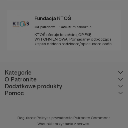
(parking od E. Plater/róg z Jerozolimskimi ).
Fundacja KTOŚ
30
patronów
1625
zł
miesięcznie
KTOŚ oferuje bezpłatną OPIEKĘ
WYTCHNIENIOWĄ. Pomagamy odpocząć i
złapać oddech rodzicom/opiekunom osób,
które (ze względu na chorobę czy
niepełnosprawność) nie są w stanie
funkcjonować samodzielnie.
Kategorie
O Patronite
Dodatkowe produkty
Pomoc
Regulamin
Polityka prywatności
Patronite Commons
Warunki korzystania z serwisu