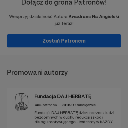
Dołącz do grona Patronów!
Wesprzyj działalność Autora
Kwadrans Na Angielski
już teraz!
Zostań Patronem
Promowani autorzy
Fundacja DAJ HERBATĘ
685
patronów
24110
zł
miesięcznie
Fundacja DAJ HERBATĘ działa na rzecz ludzi
bezdomnych w duchu redukcji szkód i
dialogu motywującego. Jesteśmy w KAŻDY
poniedziałek od 19:00 na Dworcu Centralnym