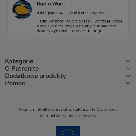
Radio Wnet
4432
patronów
171165
zł
miesięcznie
Radio Wnet to radio z duszą! Tworzą je ludzie
z pasją, którzy dbają o to, aby słuchaczom
dostarczyć maksimum rzetelnego
dziennikarstwa. A mogą to robić, ponieważ
Radio Wnet jest w pełni niezależne i… wolne!
Zachowanie tej właśnie wolności zależy dziś
od Twojego wsparcia!
Kategorie
O Patronite
Dodatkowe produkty
Pomoc
Regulamin
Polityka prywatności
Patronite Commons
Warunki korzystania z serwisu