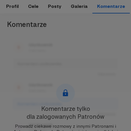
Profil
Cele
Posty
Galeria
Komentarze
Komentarze
Użytkownik
3 dni temu
Komentarz użytkownika
Odpowiedz
Użytkownik
3 dni temu
Komentarz użytkownika
Komentarze tylko
Odpowiedz
dla zalogowanych Patronów
Użytkownik
Prowadź ciekawe rozmowy z innymi Patronami i
3 dni temu