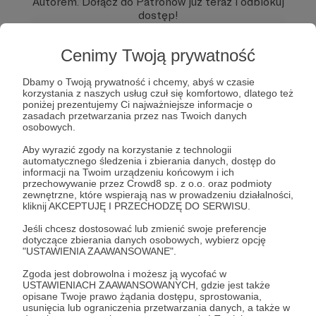
Autorem.
Dołącz do Patronów już teraz i odblokuj
dostęp!
Komentarz użytkownika
Cenimy Twoją prywatność
Zostań Patronem
Odpowiedz
Użytkownik
Dbamy o Twoją prywatność i chcemy, abyś w czasie
korzystania z naszych usług czuł się komfortowo, dlatego też
3 dni temu
poniżej prezentujemy Ci najważniejsze informacje o
zasadach przetwarzania przez nas Twoich danych
osobowych.
Komentarz użytkownika
Aby wyrazić zgody na korzystanie z technologii
Odpowiedz
automatycznego śledzenia i zbierania danych, dostęp do
informacji na Twoim urządzeniu końcowym i ich
przechowywanie przez Crowd8 sp. z o.o. oraz podmioty
zewnętrzne, które wspierają nas w prowadzeniu działalności,
kliknij AKCEPTUJĘ I PRZECHODZĘ DO SERWISU.
Jeśli chcesz dostosować lub zmienić swoje preferencje
dotyczące zbierania danych osobowych, wybierz opcję
"USTAWIENIA ZAAWANSOWANE".
Zgoda jest dobrowolna i możesz ją wycofać w
USTAWIENIACH ZAAWANSOWANYCH, gdzie jest także
opisane Twoje prawo żądania dostępu, sprostowania,
Dołącz do grona Patronów!
usunięcia lub ograniczenia przetwarzania danych, a także w