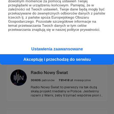
dowolnym momencie za pomocą ustawień Twojej
przeglądarki w urządzeniu końcowym. Pamiętaj, że w
Wesprzyj działalność Autora
Kwateer
już teraz!
zależności od Twoich ustawień, Twoje dane będą mogły być
przekazywane do zewnętrznych odbiorców danych z państw
trzecich tj. z państw spoza Europejskiego Obszaru
Gospodarczego. Pozostałe szczegółowe informacje na
Zostań Patronem
temat przetwarzania Twoich danych w tym celów
przetwarzania znajdują się w naszej polityce prywatności.
Ustawienia zaawansowane
Promowani autorzy
Akceptuję i przechodzę do serwisu
Radio Nowy Świat
30635
patronów
781418
zł
miesięcznie
Radio Nowy Świat to pierwszy na tak dużą
skalę projekt medialny w Polsce. Jesteśmy
razem z Wami, żeby trzymać wspólnie pion i
poziom. Jeśli chcesz nam w tym pomóc -
zapraszamy, miejsca nie zabraknie. :)