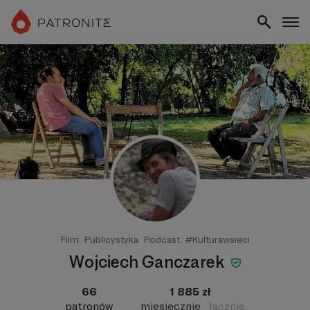
Film
Publicystyka
Podcast
#Kulturawsieci
Wojciech Ganczarek
66
1 885 zł
patronów
miesięcznie
łącznie