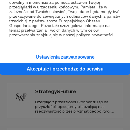
dowolnym momencie za pomocą ustawień Twojej
przeglądarki w urządzeniu końcowym. Pamiętaj, że w
Wesprzyj działalność Autora
Wojciech Ganczarek
już
zależności od Twoich ustawień, Twoje dane będą mogły być
przekazywane do zewnętrznych odbiorców danych z państw
teraz!
trzecich tj. z państw spoza Europejskiego Obszaru
Gospodarczego. Pozostałe szczegółowe informacje na
temat przetwarzania Twoich danych w tym celów
Zostań Patronem
przetwarzania znajdują się w naszej polityce prywatności.
Ustawienia zaawansowane
Promowani autorzy
Akceptuję i przechodzę do serwisu
Strategy&Future
Czerpiąc z przeszłości i koncentrując na
przyszłości, opisujemy otaczającą nas
rzeczywistość przez pryzmat geopolityki i
geostrategii. Naszym celem jest uczynienie
ze Strategy&Future kluczowego źródła myśli
geopolitycznej w Polsce i w Europie.