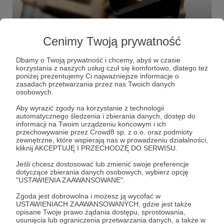
04.05.2020
Brak komentarzy
●
Cenimy Twoją prywatność
Język inkluzywny
Język, który nie utrwala dominacji mężczyzn w życiu
Dbamy o Twoją prywatność i chcemy, abyś w czasie
publicznym
korzystania z naszych usług czuł się komfortowo, dlatego też
poniżej prezentujemy Ci najważniejsze informacje o
zasadach przetwarzania przez nas Twoich danych
feminizm
osobowych.
Aby wyrazić zgody na korzystanie z technologii
automatycznego śledzenia i zbierania danych, dostęp do
informacji na Twoim urządzeniu końcowym i ich
przechowywanie przez Crowd8 sp. z o.o. oraz podmioty
zewnętrzne, które wspierają nas w prowadzeniu działalności,
kliknij AKCEPTUJĘ I PRZECHODZĘ DO SERWISU.
Jeśli chcesz dostosować lub zmienić swoje preferencje
dotyczące zbierania danych osobowych, wybierz opcję
"USTAWIENIA ZAAWANSOWANE".
Zgoda jest dobrowolna i możesz ją wycofać w
USTAWIENIACH ZAAWANSOWANYCH, gdzie jest także
opisane Twoje prawo żądania dostępu, sprostowania,
Dołącz do grona Patronów!
usunięcia lub ograniczenia przetwarzania danych, a także w