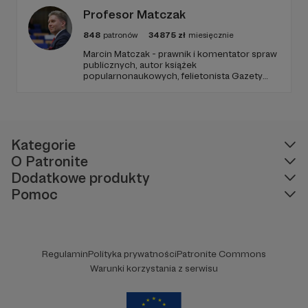
Profesor Matczak
848
patronów
34875
zł
miesięcznie
Marcin Matczak - prawnik i komentator spraw
publicznych, autor książek
popularnonaukowych, felietonista Gazety
Wyborczej, autor podkastów i filmów
edukacyjnych. Mówi jasno o prawie, filozofii i
języku. Promuje umiarkowanie w życiu
publicznym, walczy z plemiennością i
bańkami informacyjnymi.
Kategorie
O Patronite
Dodatkowe produkty
Pomoc
Regulamin
Polityka prywatności
Patronite Commons
Warunki korzystania z serwisu