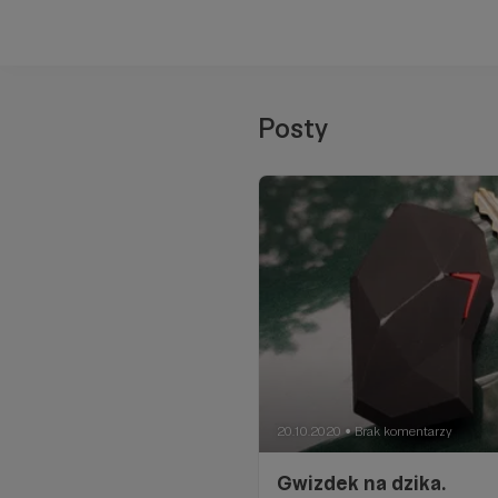
Posty
20.10.2020
Brak komentarzy
●
Gwizdek na dzika.