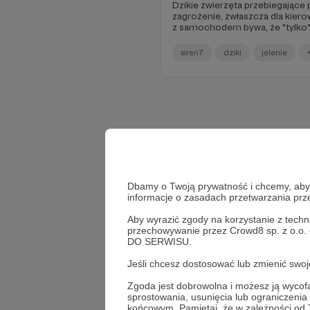
Dzikie zwierzęta przebiegające 
zagrożenie, zwłaszcza dla kie
z samochodem bywa, że "tylko" 
pogięte błotniki, maska i stłucz
rzadkości.
siren7
dziki
jelenie
Dbamy o Twoją prywatność i chcemy, abyś 
informacje o zasadach przetwarzania pr
Aby wyrazić zgody na korzystanie z techn
przechowywanie przez Crowd8 sp. z o.o.
DO SERWISU.
Jeśli chcesz dostosować lub zmienić sw
Zgoda jest dobrowolna i możesz ją wyc
sprostowania, usunięcia lub ograniczeni
końcowym. Pamiętaj, że w zależności od