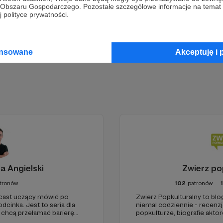
go Obszaru Gospodarczego. Pozostałe szczegółowe informacje na temat
 polityce prywatności.
Zostań Patronem
ansowane
Akceptuję i 
a Angielski
Zwierz po
tronów
102
patronów
dcast uczący mówić po
Zwierz Popkulturalny to blo
dcinka. Jest to seria dla
niemal codziennie - recenzje
 chcą przełamać barierę
popkulturze, biografie aktor
bcym, odświeżyć sobie
treści. Blog został założon