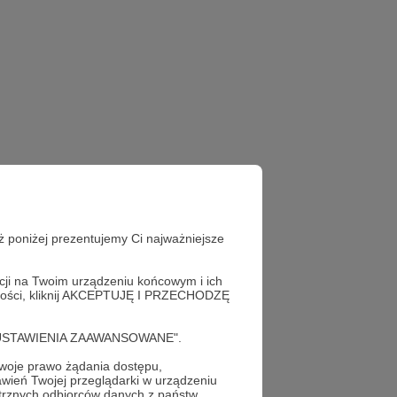
ż poniżej prezentujemy Ci najważniejsze
acji na Twoim urządzeniu końcowym i ich
alności, kliknij AKCEPTUJĘ I PRZECHODZĘ
cję "USTAWIENIA ZAAWANSOWANE".
oje prawo żądania dostępu,
wień Twojej przeglądarki w urządzeniu
trznych odbiorców danych z państw