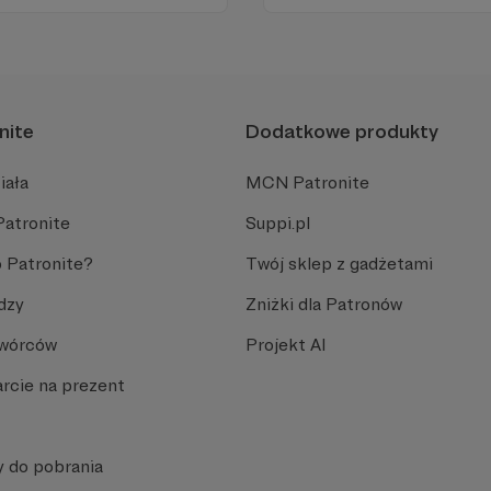
 go po raz pierwszy.
tworzę wokół niego społeczn
cinka co czwartek.
kulturę.
nite
Dodatkowe produkty
iała
MCN Patronite
Patronite
Suppi.pl
 Patronite?
Twój sklep z gadżetami
dzy
Zniżki dla Patronów
Twórców
Projekt AI
rcie na prezent
y do pobrania