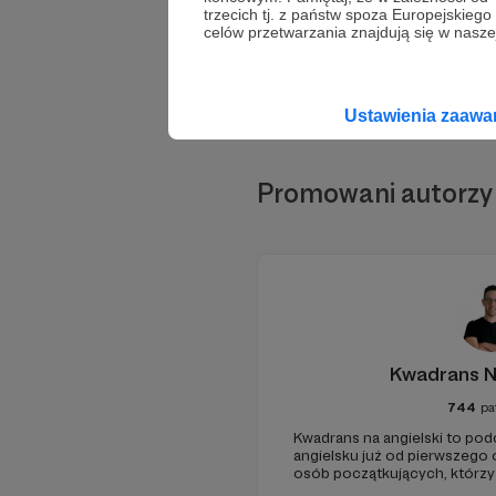
trzecich tj. z państw spoza Europejskie
celów przetwarzania znajdują się w naszej
Ustawienia zaaw
Promowani autorzy
Kwadrans N
744
pa
Kwadrans na angielski to po
angielsku już od pierwszego o
osób początkujących, którzy
przed mówieniem w języku o