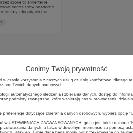
przez szosę to śmiertelne
rowców jednośladów. Wiadomo,
stracimy zderzak, ale też
ona szyba nie należą do
+7
Cenimy Twoją prywatność
w czasie korzystania z naszych usług czuł się komfortowo, dlatego te
zez nas Twoich danych osobowych.
ologii automatycznego śledzenia i zbierania danych, dostęp do inform
 oraz podmioty zewnętrzne, które wspierają nas w prowadzeniu dział
Dołącz do grona Patronów!
oje preferencje dotyczące zbierania danych osobowych, wybierz op
ofać w USTAWIENIACH ZAAWANSOWANYCH, gdzie jest także opisane Tw
Wesprzyj działalność Autora
Likonic_carnuthub
już teraz!
a przetwarzania danych, a także w dowolnym momencie za pomocą usta
 Twoich ustawień, Twoje dane będą mogły być przekazywane do zewnę