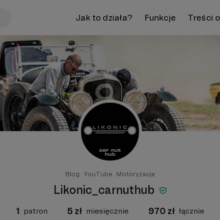
Jak to działa?
Funkcje
Treści 
Blog
YouTube
Motoryzacja
Likonic_carnuthub
1
5
zł
970
zł
patron
miesięcznie
łącznie