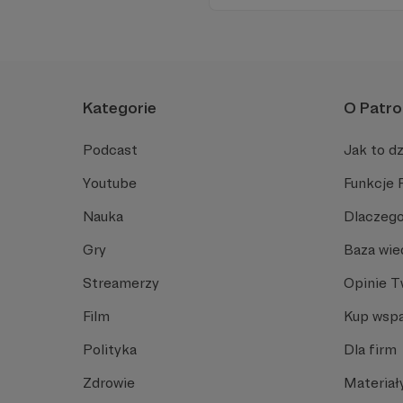
angielski, albo... nauczyć się
Spodziewajcie się nowego od
Kategorie
O Patro
Podcast
Jak to dz
Youtube
Funkcje 
Nauka
Dlaczego
Gry
Baza wie
Streamerzy
Opinie 
Film
Kup wspa
Polityka
Dla firm
Zdrowie
Materiał