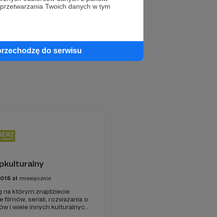
 przetwarzania Twoich danych w tym
przechodzę do serwisu
pkulturalny
1015
zł
miesięcznie
g na którym znajdziecie
 filmów, seriali, rozważania o
ów i wiele innych kulturalnych
y w 2009 roku i od tego czasu