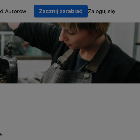
od Autorów
Zacznij zarabiać
Zaloguj się
e