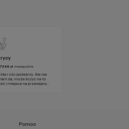
 tkanki kultury.
rycy
7245
zł
miesięcznie
ite i oto jesteśmy. Ale nie
nam da, może liczyć na to
ć i miejsce na przewijanym
owych odcinkach. Zmienimy
mienić.
Pomoc