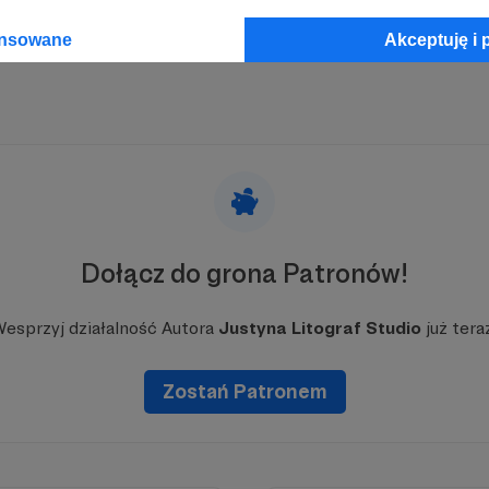
ansowane
Akceptuję i 
Dołącz do grona Patronów!
esprzyj działalność Autora
Justyna Litograf Studio
już tera
Zostań Patronem