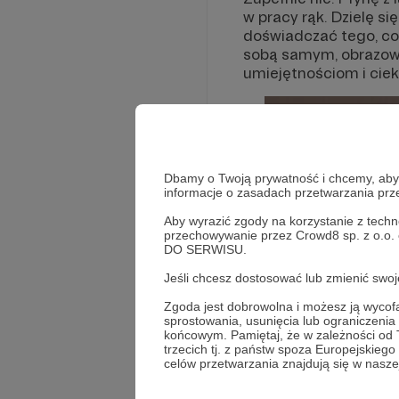
w pracy rąk. Dzielę 
doświadczać tego, co 
sobą samym, obrazowa
umiejętnościom i cie
Dbamy o Twoją prywatność i chcemy, abyś 
informacje o zasadach przetwarzania pr
Aby wyrazić zgody na korzystanie z techn
przechowywanie przez Crowd8 sp. z o.o.
DO SERWISU.
Jeśli chcesz dostosować lub zmienić sw
Zgoda jest dobrowolna i możesz ją wyc
sprostowania, usunięcia lub ograniczeni
końcowym. Pamiętaj, że w zależności od
trzecich tj. z państw spoza Europejskie
celów przetwarzania znajdują się w naszej
Rozwiń opis