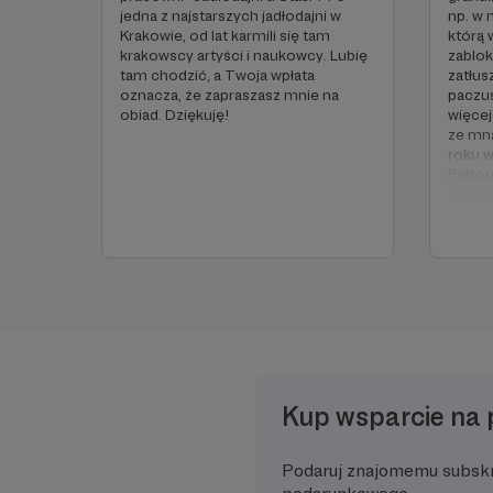
jedna z najstarszych jadłodajni w
np. w 
Krakowie, od lat karmili się tam
którą
krakowscy artyści i naukowcy. Lubię
zablo
tam chodzić, a Twoja wpłata
zatłus
oznacza, że zapraszasz mnie na
paczus
obiad. Dziękuję!
więcej
ze mną
roku w
Patron
śniada
Dzięku
Kup wsparcie na 
Podaruj znajomemu subsk