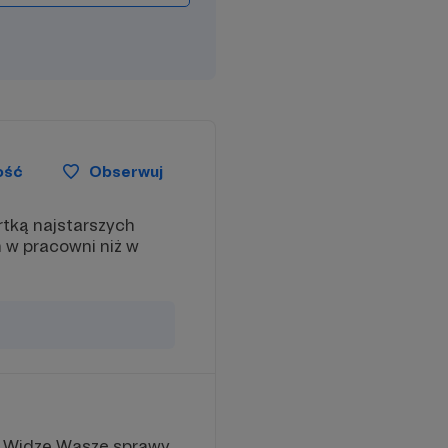
ość
Obserwuj
tką najstarszych
m w pracowni niż w
e. Widzę Wasze sprawy