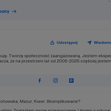
upony
Udostępnij
Wiadom
acuję. Tworzę społeczność zaangażowaną. Jestem eksper
acza, że na przestrzeni lat od 2005-2025 częściej jeste
echowska, Mazur, Kiwer. Skomplikowane?
z ludźmi. Znalazłam swoje przeznaczenie. Umiem o sztuc