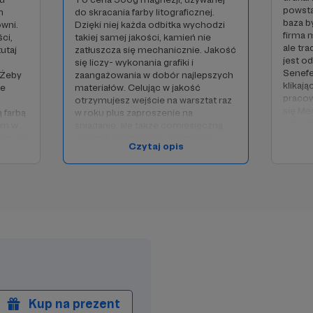
powsta
m
do skracania farby litograficznej.
baza b
wni.
Dzięki niej każda odbitka wychodzi
firma 
ści,
takiej samej jakości, kamień nie
ale tra
utaj
zatłuszcza się mechanicznie. Jakość
jest od
się liczy- wykonania grafiki i
Senefe
 Żeby
zaangażowania w dobór najlepszych
klikają
de
materiałów. Celując w jakość
pracow
otrzymujesz wejście na warsztat raz
się Me
 farbą
w roku plus zaproszenie na
wskaza
em w
śniadanie, ale także comiesięczną
instytu
kty dla
przesyłkę listowną z pocztówką
Czytaj opis
dla kt
wydrukowaną w tej technice. Może
darmow
się uzbierać niezła kolekcja!
grupy 
Dziękuję Ci.
roku o
artyst
Dziękuj
Kup na prezent