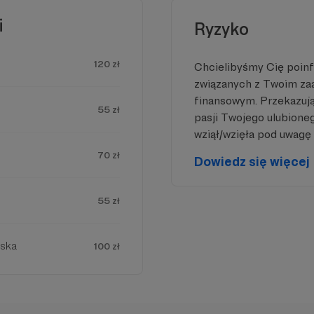
i
Ryzyko
120 zł
Chcielibyśmy Cię poin
związanych z Twoim z
finansowym. Przekazując
55 zł
pasji Twojego ulubione
wziął/wzięła pod uwagę 
70 zł
Dowiedz się więcej
55 zł
wska
100 zł
i współpracę i to tutaj zaczyna się wsparcie naszej graf
tórego zapraszam pasjonatów tworzenia obrazu. Stacjo
owe prasy drukarskie- walcową i litograficzną. Pracow
e i sprzęty niezbędne do prowadzenia procesów tworzeni