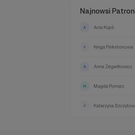
Najnowsi Patron
Ania Kupś
Kinga Pinkstonowa
Anna Zegadłowicz
Magda Rymarz
Katarzyna Szczyto
Wierzę w społeczność 
Tworzę miejsce, do k
pracowni dwie zabytk
kamienie litograficzn