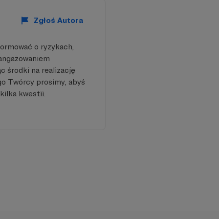
Zgłoś Autora
formować o ryzykach,
aangażowaniem
 środki na realizację
go Twórcy prosimy, abyś
kilka kwestii.
icznej społeczności.
narnie- mam w
nię wyposażyłam w
a matryc i