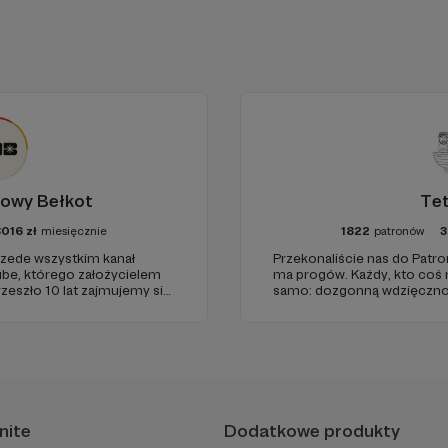
y, by móc prowadzić warsztaty wyjazdowe. Lubię tworzyć
owy Bełkot
Tet
8016
zł
miesięcznie
1822
patronów
3
zede wszystkim kanał
Przekonaliście nas do Patron
e, którego założycielem
ma progów. Każdy, kto coś 
rzeszło 10 lat zajmujemy się
samo: dozgonną wdzięcznoś
 z naukowymi fake newsami.
pasku sponsorskim w piątk
to, jeśli uznacie, że mamy z
nite
Dodatkowe produkty