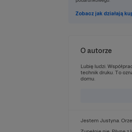
podarunkowego.
Zobacz jak działają k
O autorze
Lubię ludzi. Współpr
technik druku. To ozn
domu.
Jestem Justyna. Orz
Zupełnie nie. Płynę 