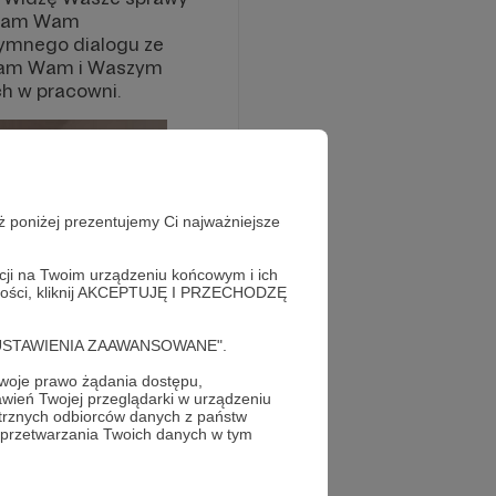
walam Wam
tymnego dialogu ze
Ufam Wam i Waszym
h w pracowni.
ż poniżej prezentujemy Ci najważniejsze
acji na Twoim urządzeniu końcowym i ich
alności, kliknij AKCEPTUJĘ I PRZECHODZĘ
cję "USTAWIENIA ZAAWANSOWANE".
oje prawo żądania dostępu,
wień Twojej przeglądarki w urządzeniu
trznych odbiorców danych z państw
 przetwarzania Twoich danych w tym