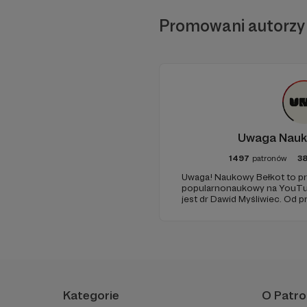
drukowania.
Promowani autorzy
Mam przenośne sprzęt
Uwaga Nauk
1497
patronów
3
Uwaga! Naukowy Bełkot to pr
popularnonaukowy na YouTub
jest dr Dawid Myśliwiec. Od p
popularyzacją wiedzy i walką
Kategorie
O Patro