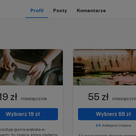
Profil
Posty
Komentarze
19 zł
55 zł
miesięcznie
miesięczn
Wybierz 19 zł
Wybierz 55 zł
24
dostępne miejsca
osztuje guma arabska w
kach- to żywica, którą zjadamy
To cena trzech akruszy papie