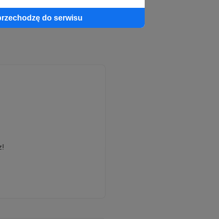
przechodzę do serwisu
z!