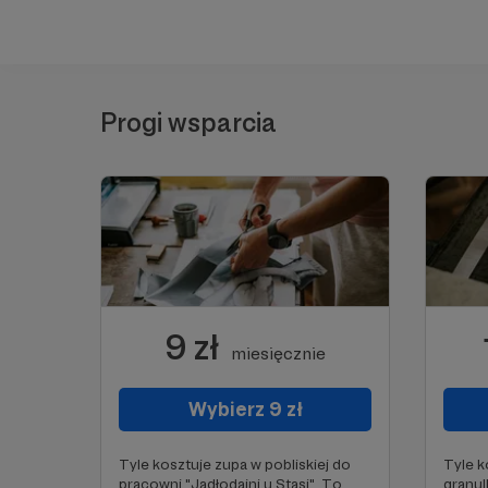
Progi wsparcia
9 zł
miesięcznie
Wybierz 9 zł
Tyle kosztuje zupa w pobliskiej do
Tyle k
pracowni "Jadłodajni u Stasi". To
granul