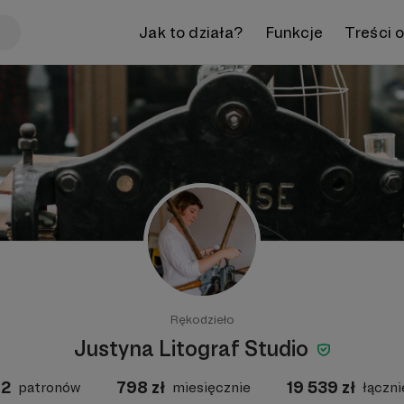
Jak to działa?
Funkcje
Treści 
Rękodzieło
Justyna Litograf Studio
12
798
zł
19 539
zł
patronów
miesięcznie
łączni