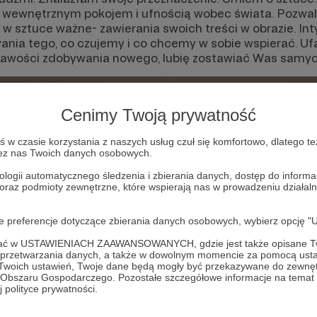
się wewnętrznym pokojem i ufnością wobec świata. Poz
w sztuce ważne- zawierania swoich treści w obrazie. In
nia tego, co czujemy i co chcemy w sobie wspierać. 
kawości zdobywania nowego, lubię zostawiać Was samyc
Cenimy Twoją prywatność
w czasie korzystania z naszych usług czuł się komfortowo, dlatego te
zez nas Twoich danych osobowych.
ologii automatycznego śledzenia i zbierania danych, dostęp do inform
 oraz podmioty zewnętrzne, które wspierają nas w prowadzeniu dział
oje preferencje dotyczące zbierania danych osobowych, wybierz op
ofać w USTAWIENIACH ZAAWANSOWANYCH, gdzie jest także opisane Tw
a przetwarzania danych, a także w dowolnym momencie za pomocą usta
 Twoich ustawień, Twoje dane będą mogły być przekazywane do zewnę
go Obszaru Gospodarczego. Pozostałe szczegółowe informacje na temat
 polityce prywatności.