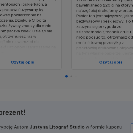
mentosach i cukierkach, a
bawełnianego 220 g, na który
 w pracowni używamy by
najczęściej drukujemy w praco
kować powierzchnię na
Papier ten jest najwyższej jako
zczenia. Dziękuję Ci bo ta
bezkwasowy i bezklejowy. To t
zka żywicy znaczy dla mnie
zaczyna się przygoda ze
 niż paczka żelek. Dzieląc się
szlachetnością technik druku.
 otrzymujesz raz w
móc poczuć to, otrzymasz o
ejście na warsztat dla
mnie listowną przesyłkę z
ek/ Patronów i zaproszenie na
pocztówką drukowaną olejową
nie.
na tym właśnie papierze. Jest
ję Ci.
stanie wydrukować takie artefa
Czytaj opis
Czytaj opis
maksymalnej ilości 30 osób w
miesiącu.
Dziękuję Ci.
prezent!
rypcję Autora
Justyna Litograf Studio
w formie kuponu