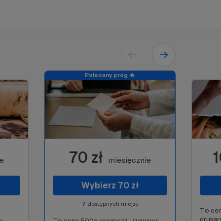
Polecany próg 🔥
70 zł
1
ie
miesięcznie
Wybierz 70 zł
7
dostępnych miejsc
To cen
drukars
ru
To cena 500g magnezji, używanej