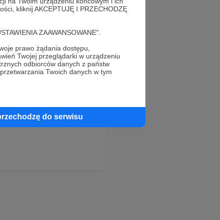
acji na Twoim urządzeniu końcowym i ich
alności, kliknij AKCEPTUJĘ I PRZECHODZĘ
cję "USTAWIENIA ZAAWANSOWANE".
oje prawo żądania dostępu,
wień Twojej przeglądarki w urządzeniu
trznych odbiorców danych z państw
 przetwarzania Twoich danych w tym
przechodzę do serwisu
!