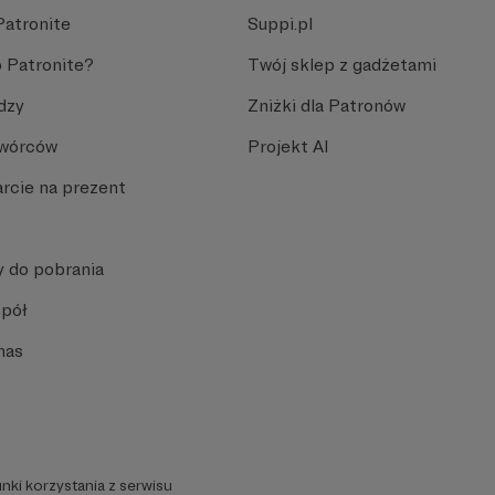
Patronite
Suppi.pl
 Patronite?
Twój sklep z gadżetami
dzy
Zniżki dla Patronów
Twórców
Projekt AI
rcie na prezent
y do pobrania
spół
nas
nki korzystania z serwisu