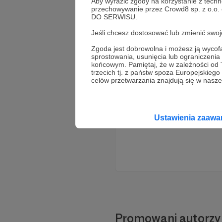
Aby wyrazić zgody na korzystanie z techn
przechowywanie przez Crowd8 sp. z o.o.
DO SERWISU.
Jeśli chcesz dostosować lub zmienić sw
Zgoda jest dobrowolna i możesz ją wyc
sprostowania, usunięcia lub ograniczeni
końcowym. Pamiętaj, że w zależności od
trzecich tj. z państw spoza Europejskie
celów przetwarzania znajdują się w naszej
Ustawienia zaaw
Promowani autorzy