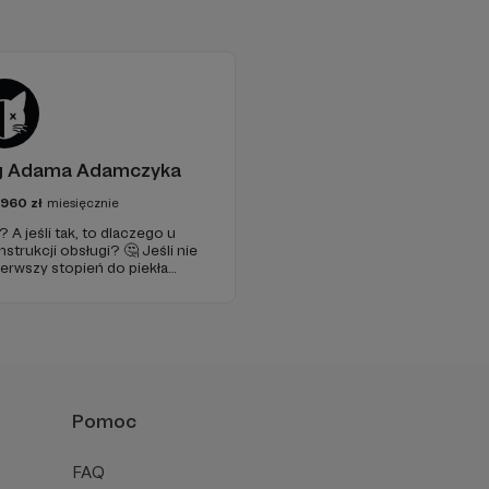
og Adama Adamczyka
2960
zł
miesięcznie
A jeśli tak, to dlaczego u
nstrukcji obsługi? 🤔 Jeśli nie
erwszy stopień do piekła
je szansa, że się polubimy. 🚀
Pomoc
FAQ