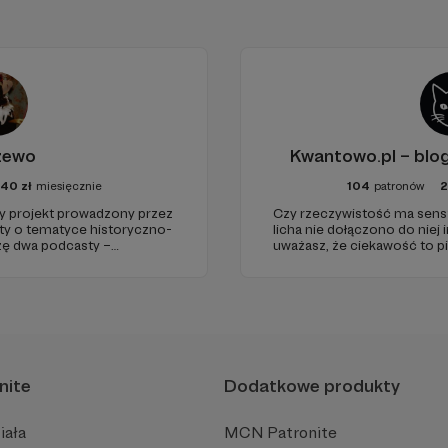
żewo
Kwantowo.pl – bl
40
zł
miesięcznie
104
patronów
projekt prowadzony przez
Czy rzeczywistość ma sens? 
sty o tematyce historyczno-
licha nie dołączono do niej i
rzę dwa podcasty –
uważasz, że ciekawość to pi
az regularnie publikuję
(albo masz to gdzieś), istnie
nite
Dodatkowe produkty
iała
MCN Patronite