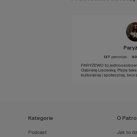
Pary
127
patronów
40
PARYŻEWO to jednoosobowy 
Gabrielę Lisowską. Piszę tek
kulturalnej i społecznej, two
PARYŻEWO i TW: LISOWSKA or
treści na Instagramie.
Kategorie
O Patro
Podcast
Jak to dz