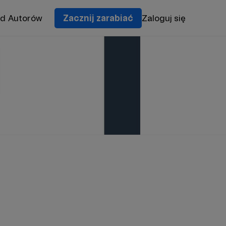
od Autorów
Zacznij zarabiać
Zaloguj się