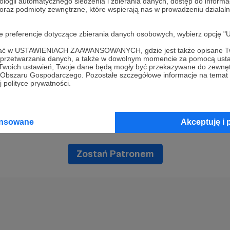
ologii automatycznego śledzenia i zbierania danych, dostęp do inform
 oraz podmioty zewnętrzne, które wspierają nas w prowadzeniu dział
oje preferencje dotyczące zbierania danych osobowych, wybierz op
ofać w USTAWIENIACH ZAAWANSOWANYCH, gdzie jest także opisane Tw
a przetwarzania danych, a także w dowolnym momencie za pomocą usta
 Twoich ustawień, Twoje dane będą mogły być przekazywane do zewnę
go Obszaru Gospodarczego. Pozostałe szczegółowe informacje na temat
 polityce prywatności.
Dołącz do grona Patronów!
ansowane
Akceptuję i 
Wesprzyj działalność Autora
Magdalena Makowiec
już teraz
Zostań Patronem