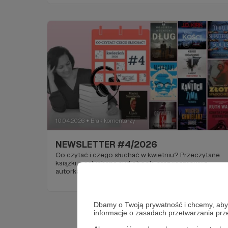
10.04.2026
Brak komentarzy
●
NEWSLETTER #4/2026
Co czytać i czego słuchać w kwietniu? Przeczytane
książki, posłuchane audiobooki oraz rozmowy z
autorkami w minionym miesiącu.
Dbamy o Twoją prywatność i chcemy, abyś 
informacje o zasadach przetwarzania pr