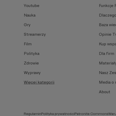
Youtube
Funkcje 
Nauka
Dlaczego
Gry
Baza wie
Streamerzy
Opinie 
Film
Kup wspa
Polityka
Dla firm
Zdrowie
Materiał
Wyprawy
Nasz Ze
Więcej kategorii
Media o 
About
Regulamin
Polityka prywatności
Patronite Commons
Waru