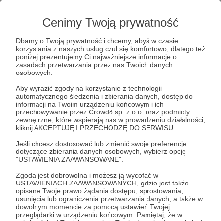
Kiedy w 2015 roku postanowiłam założyć bloga to
nie przypuszczałam, że jego prowadzenie
Cenimy Twoją prywatność
i edukacja w internecie tak mi się spodobają.
Zadanie, którego się wtedy podjęłam okazało się
Dbamy o Twoją prywatność i chcemy, abyś w czasie
trudniejsze niż zakładałam. Ale daje mi dużo
korzystania z naszych usług czuł się komfortowo, dlatego też
satysfakcji.
poniżej prezentujemy Ci najważniejsze informacje o
zasadach przetwarzania przez nas Twoich danych
osobowych.
Aby wyrazić zgody na korzystanie z technologii
automatycznego śledzenia i zbierania danych, dostęp do
informacji na Twoim urządzeniu końcowym i ich
przechowywanie przez Crowd8 sp. z o.o. oraz podmioty
zewnętrzne, które wspierają nas w prowadzeniu działalności,
kliknij AKCEPTUJĘ I PRZECHODZĘ DO SERWISU.
Jeśli chcesz dostosować lub zmienić swoje preferencje
dotyczące zbierania danych osobowych, wybierz opcję
"USTAWIENIA ZAAWANSOWANE".
Zgoda jest dobrowolna i możesz ją wycofać w
USTAWIENIACH ZAAWANSOWANYCH, gdzie jest także
opisane Twoje prawo żądania dostępu, sprostowania,
usunięcia lub ograniczenia przetwarzania danych, a także w
dowolnym momencie za pomocą ustawień Twojej
przeglądarki w urządzeniu końcowym. Pamiętaj, że w