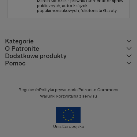
Marcin Matczak - prawnik i komentator spraw
publicznych, autor książek
popularnonaukowych, felietonista Gazety
Wyborczej, autor podkastów i filmów
edukacyjnych. Mówi jasno o prawie, filozofii i
języku. Promuje umiarkowanie w życiu
publicznym, walczy z plemiennością i
bańkami informacyjnymi.
Kategorie
O Patronite
Dodatkowe produkty
Pomoc
Regulamin
Polityka prywatności
Patronite Commons
Warunki korzystania z serwisu
Unia Europejska