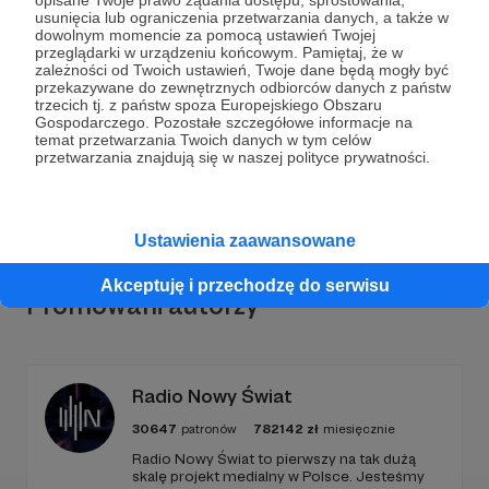
opisane Twoje prawo żądania dostępu, sprostowania,
usunięcia lub ograniczenia przetwarzania danych, a także w
Dołącz do grona Patronów!
dowolnym momencie za pomocą ustawień Twojej
przeglądarki w urządzeniu końcowym. Pamiętaj, że w
zależności od Twoich ustawień, Twoje dane będą mogły być
przekazywane do zewnętrznych odbiorców danych z państw
Wesprzyj działalność Autora
Marcin Ogdowski
już
trzecich tj. z państw spoza Europejskiego Obszaru
teraz!
Gospodarczego. Pozostałe szczegółowe informacje na
temat przetwarzania Twoich danych w tym celów
przetwarzania znajdują się w naszej polityce prywatności.
Zostań Patronem
Ustawienia zaawansowane
Akceptuję i przechodzę do serwisu
Promowani autorzy
Radio Nowy Świat
30647
patronów
782142
zł
miesięcznie
Radio Nowy Świat to pierwszy na tak dużą
skalę projekt medialny w Polsce. Jesteśmy