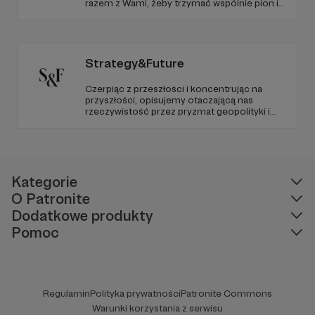
razem z Wami, żeby trzymać wspólnie pion i
poziom. Jeśli chcesz nam w tym pomóc -
zapraszamy, miejsca nie zabraknie. :)
Strategy&Future
Czerpiąc z przeszłości i koncentrując na
przyszłości, opisujemy otaczającą nas
rzeczywistość przez pryzmat geopolityki i
geostrategii. Naszym celem jest uczynienie
ze Strategy&Future kluczowego źródła myśli
geopolitycznej w Polsce i w Europie.
Kategorie
O Patronite
Dodatkowe produkty
Pomoc
Regulamin
Polityka prywatności
Patronite Commons
Warunki korzystania z serwisu