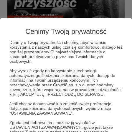
14.01.2026
Brak komentarzy
●
Skradzione
Cenimy Twoją prywatność
Rozmawiam z dr Alicją Bartnicką, badaczką nazizmu, o
germanizacji polskich dzieci w czasie II wojny światowej i
Dbamy o Twoją prywatność i chcemy, abyś w czasie
grabieży nieletnich jako formie ludobójstwa, oraz o tym,
korzystania z naszych usług czuł się komfortowo, dlatego też
że współczesna rosja idzie tropem III Rzeszy.
poniżej prezentujemy Ci najważniejsze informacje o
rosja jak III Rzesza
Heinrich Himmler
Alicja Bartnicka
zasadach przetwarzania przez nas Twoich danych
osobowych.
+5
Aby wyrazić zgody na korzystanie z technologii
automatycznego śledzenia i zbierania danych, dostęp do
informacji na Twoim urządzeniu końcowym i ich
przechowywanie przez Crowd8 sp. z o.o. oraz podmioty
zewnętrzne, które wspierają nas w prowadzeniu działalności,
kliknij AKCEPTUJĘ I PRZECHODZĘ DO SERWISU.
Jeśli chcesz dostosować lub zmienić swoje preferencje
dotyczące zbierania danych osobowych, wybierz opcję
"USTAWIENIA ZAAWANSOWANE".
Zgoda jest dobrowolna i możesz ją wycofać w
USTAWIENIACH ZAAWANSOWANYCH, gdzie jest także