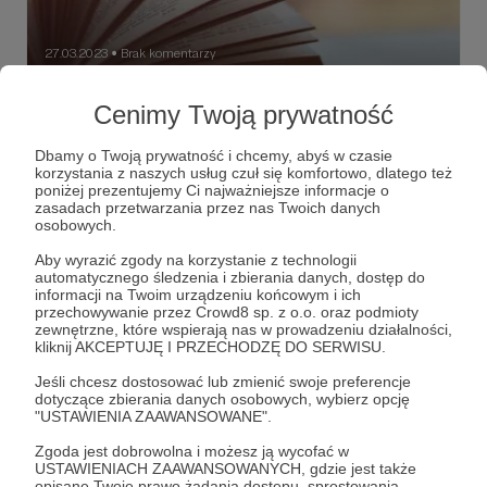
27.03.2023
Brak komentarzy
●
Sprawy Organizacyje - post #1
Cenimy Twoją prywatność
Witajcie Patroni, jest to post informacyjny na temat
Regulaminu losowania książek dla Patronów,
Dbamy o Twoją prywatność i chcemy, abyś w czasie
korzystania z naszych usług czuł się komfortowo, dlatego też
regulamin
ksiazki
mareknz
+2
poniżej prezentujemy Ci najważniejsze informacje o
zasadach przetwarzania przez nas Twoich danych
osobowych.
Aby wyrazić zgody na korzystanie z technologii
automatycznego śledzenia i zbierania danych, dostęp do
informacji na Twoim urządzeniu końcowym i ich
przechowywanie przez Crowd8 sp. z o.o. oraz podmioty
zewnętrzne, które wspierają nas w prowadzeniu działalności,
kliknij AKCEPTUJĘ I PRZECHODZĘ DO SERWISU.
Jeśli chcesz dostosować lub zmienić swoje preferencje
dotyczące zbierania danych osobowych, wybierz opcję
"USTAWIENIA ZAAWANSOWANE".
Zgoda jest dobrowolna i możesz ją wycofać w
Dołącz do grona Patronów!
USTAWIENIACH ZAAWANSOWANYCH, gdzie jest także
opisane Twoje prawo żądania dostępu, sprostowania,