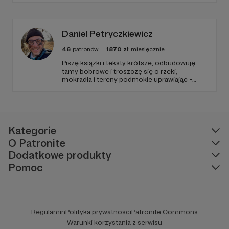
jest tam gdzie muzyka brzmi... • Alex
Kaczkowska czyli Przyczajona w eterze -
niezależna dziennikarka muzyczna i
fotografik.
Daniel Petryczkiewicz
46
patronów
1870
zł
miesięcznie
Piszę książki i teksty krótsze, odbudowuję
tamy bobrowe i troszczę się o rzeki,
mokradła i tereny podmokłe uprawiając -
kiedy trzeba - partyzantkę retencyjną. Czuję
się ambasadorem rzeki Małej i jej Rozlewisk.
Kategorie
O Patronite
Dodatkowe produkty
Pomoc
Regulamin
Polityka prywatności
Patronite Commons
Warunki korzystania z serwisu