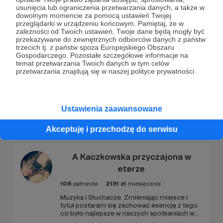
usunięcia lub ograniczenia przetwarzania danych, a także w
dowolnym momencie za pomocą ustawień Twojej
Wesprzyj działalność Autora
Marek Maciejewski
już
przeglądarki w urządzeniu końcowym. Pamiętaj, że w
teraz!
zależności od Twoich ustawień, Twoje dane będą mogły być
przekazywane do zewnętrznych odbiorców danych z państw
trzecich tj. z państw spoza Europejskiego Obszaru
Gospodarczego. Pozostałe szczegółowe informacje na
Zostań Patronem
temat przetwarzania Twoich danych w tym celów
przetwarzania znajdują się w naszej polityce prywatności.
Ustawienia zaawansowane
Promowani autorzy
Akceptuję i przechodzę do serwisu
A Kaczkowska przyczajona w
eterze
108
patronów
2191
zł
miesięcznie
Muzyka i Słuchacze. Zmieniając miejsce i
tytuł postaram się zachować esencję z tego
co było najlepsze w naszych spotkaniach w
audycji Ciemna Strona Mocy w Trójce. Dom