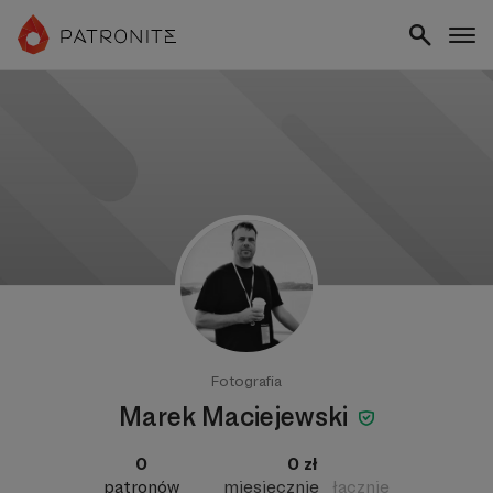
Fotografia
Marek Maciejewski
0
0 zł
patronów
miesięcznie
łącznie