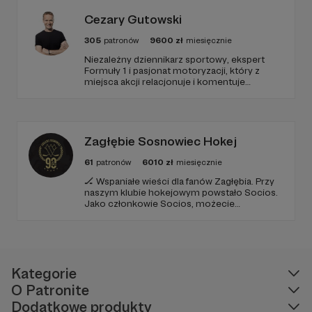
Cezary Gutowski
Jeśli ktoś chce i może wesprzeć mój wyścigowy
budżet (i MOJA PASJĘ), będę ogromnie
305
patronów
9600
zł
miesięcznie
wdzięczny ❤️
Niezależny dziennikarz sportowy, ekspert
Formuły 1 i pasjonat motoryzacji, który z
miejsca akcji relacjonuje i komentuje
najważniejsze wydarzenia światowego
motorsportu. Dołącz do społeczności
💙
🏁 JAK MOŻESZ MNIE WESPRZEĆ
pasjonatów i bądź zawsze gościem VIP – w
centrum akcji sportu samochodowego na
najwyższym poziomie.
➡️ Możesz zostać
Patronem
mojej wyścigowej
Zagłębie Sosnowiec Hokej
przygody. Wystarczy, że
wybierzesz kwotę,
61
patronów
6010
zł
miesięcznie
którą chcesz mnie wspierać co miesiąc, przez
🏒 Wspaniałe wieści dla fanów Zagłębia. Przy
dowolny czas
(patrz: Progi wsparcia na górze
naszym klubie hokejowym powstało Socios.
strony).
Jako członkowie Socios, możecie
dobrowolnie wpłacać co miesiąc niewielkie
sumy, które przyczynią się do dalszego
➡️ Możesz również wesprzeć
funkcjonowania i sukcesów naszego klubu.
mnie
jednorazowo
na stronie
Openfender racer
profile: Mati Dragan
Kategorie
O Patronite
➡️ Powiedz o mnie partnerom biznesowym.
Dodatkowe produkty