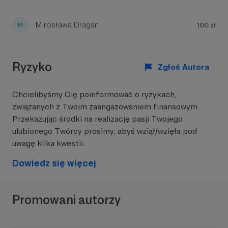
Mirosława Dragan
100 zł
Teraz przygotowuję się do kolejnego sezonu.
Ryzyko
Zgłoś Autora
Większość moich rywali startuje w wielkich
imprezach typu Super Nationals albo w zawodach
Chcielibyśmy Cię poinformować o ryzykach,
z licencją FIA, moim celem jest znaleźć fundusze i
wystartować w sezonie 2026 ProKart
związanych z Twoim zaangażowaniem finansowym.
Championship
.
Przekazując środki na realizację pasji Twojego
ulubionego Twórcy prosimy, abyś wziął/wzięła pod
uwagę kilka kwestii.
Dowiedz się więcej
Promowani autorzy