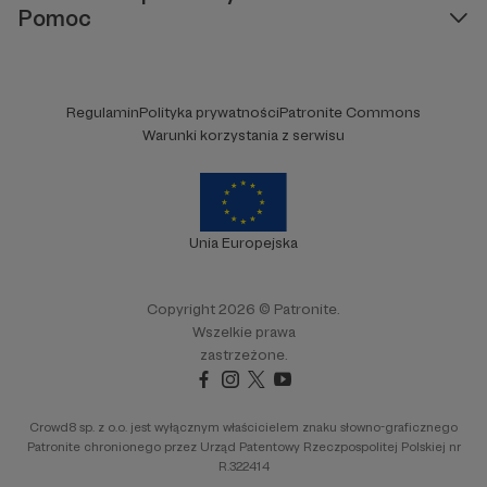
Pomoc
W wywiadzie dla Speedwaynews, do którego
link załączam, opowiadam, jak wyglądała moja
droga do tego momentu i co planuję w
kolejnych latach.
Regulamin
Polityka prywatności
Patronite Commons
Warunki korzystania z serwisu
Unia Europejska
Copyright 2026 © Patronite.
Wszelkie prawa
zastrzeżone.
Crowd8 sp. z o.o. jest wyłącznym właścicielem znaku słowno-graficznego
Patronite chronionego przez Urząd Patentowy Rzeczpospolitej Polskiej nr
R.322414