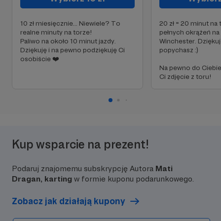
10 zł miesięcznie... Niewiele? To
20 zł = 20 minut na 
realne minuty na torze!
pełnych okrążeń na 
Paliwo na około 10 minut jazdy.
Winchester. Dziękuj
Dziękuję i na pewno podziękuję Ci
popychasz :)
osobiście ❤️
Na pewno do Ciebie 
Ci zdjęcie z toru!
Kup wsparcie na prezent!
Podaruj znajomemu subskrypcję Autora
Mati
Dragan, karting
w formie kuponu podarunkowego.
Zobacz jak działają kupony