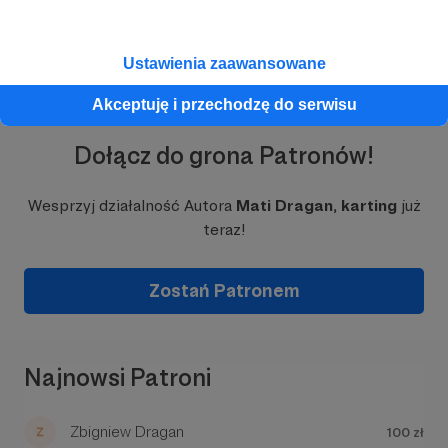
Ustawienia zaawansowane
Akceptuję i przechodzę do serwisu
Dołącz do grona Patronów!
Wesprzyj działalność Autora
Mati Dragan, karting
już
teraz!
Zostań Patronem
Najnowsi Patroni
Zbigniew Dragan
100 zł