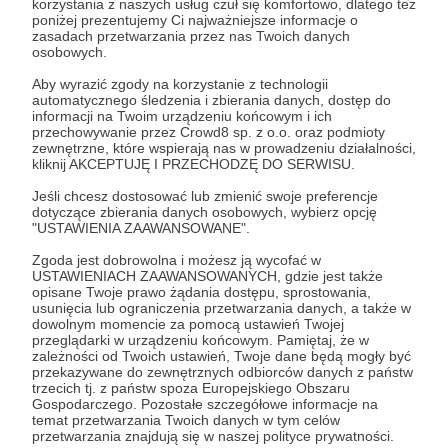
W tym sezonie nie udało mi się wskoczyć do
korzystania z naszych usług czuł się komfortowo, dlatego też
poniżej prezentujemy Ci najważniejsze informacje o
KA100, ale dzięki Wam mam szybszy sprzęt –
od
zasadach przetwarzania przez nas Twoich danych
października ścigam się na Shifterze FZ85!
Z
osobowych.
numerem shifterowym (5)24 🙂i w nowym kasku –
Aby wyrazić zgody na korzystanie z technologii
dostosowanym do wymogów klasy – choć Red
automatycznego śledzenia i zbierania danych, dostęp do
Bullowy wciąż mi towarzyszy❤️
informacji na Twoim urządzeniu końcowym i ich
przechowywanie przez Crowd8 sp. z o.o. oraz podmioty
zewnętrzne, które wspierają nas w prowadzeniu działalności,
No i udało mi się zrealizować pierwszy cel:
kliknij AKCEPTUJĘ I PRZECHODZĘ DO SERWISU.
WYSTARTOWAŁEM w Superkarts! USA
ProKart Challenge
. To było prawdziwe
Jeśli chcesz dostosować lub zmienić swoje preferencje
dotyczące zbierania danych osobowych, wybierz opcję
szaleństwo – w czwartek złożyłem gokarta, w
"USTAWIENIA ZAAWANSOWANE".
piątek pierwszy raz pojechałem nim po torze, a w
sobotę wystartowałem. Tempo było naprawdę
Zgoda jest dobrowolna i możesz ją wycofać w
USTAWIENIACH ZAAWANSOWANYCH, gdzie jest także
dobre i byłem blisko podium.
opisane Twoje prawo żądania dostępu, sprostowania,
usunięcia lub ograniczenia przetwarzania danych, a także w
dowolnym momencie za pomocą ustawień Twojej
przeglądarki w urządzeniu końcowym. Pamiętaj, że w
zależności od Twoich ustawień, Twoje dane będą mogły być
przekazywane do zewnętrznych odbiorców danych z państw
trzecich tj. z państw spoza Europejskiego Obszaru
Gospodarczego. Pozostałe szczegółowe informacje na
Rozwiń opis
temat przetwarzania Twoich danych w tym celów
przetwarzania znajdują się w naszej polityce prywatności.