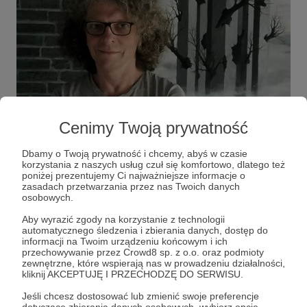
Cenimy Twoją prywatność
Dbamy o Twoją prywatność i chcemy, abyś w czasie
korzystania z naszych usług czuł się komfortowo, dlatego też
poniżej prezentujemy Ci najważniejsze informacje o
zasadach przetwarzania przez nas Twoich danych
osobowych.
Aby wyrazić zgody na korzystanie z technologii
automatycznego śledzenia i zbierania danych, dostęp do
informacji na Twoim urządzeniu końcowym i ich
Urodziłem się w
Poznaniu
w 1964 roku i
przechowywanie przez Crowd8 sp. z o.o. oraz podmioty
spędziłem tam 39 lat. W 2003 roku
zewnętrzne, które wspierają nas w prowadzeniu działalności,
kliknij AKCEPTUJĘ I PRZECHODZĘ DO SERWISU.
przeprowadziłem się na Śląsk. Tam miałem
spędzić drugą połowę mojego życia. Stało się
Rozwiń opis
Jeśli chcesz dostosować lub zmienić swoje preferencje
inaczej. Rok 2017 przyniósł kolejne zmiany, z
dotyczące zbierania danych osobowych, wybierz opcję