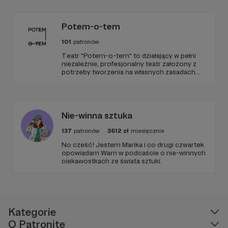
uciążliwa - wynagradza nie raz nieprzespane
godziny, kolejnym etapem malowanego obrazu.
Potem-o-tem
101
patronów
Teatr "Potem-o-tem" to działający w pełni
niezależnie, profesjonalny teatr założony z
potrzeby tworzenia na własnych zasadach.
Od 10 lat szukamy ciekawej formy
opowiadania i oryginalnych przestrzeni do
grania, które w połączeniu z poczuciem
humoru dają zupełnie nową jakość
teatralnego doświadczenia.
Nie-winna sztuka
137
patronów
3512
zł
miesięcznie
No cześć! Jestem Marika i co drugi czwartek
opowiadam Wam w podcaście o nie-winnych
ciekawostkach ze świata sztuki.
Nie wyobrażam sobie malowania bez muzyki.
Najczęściej słucham muzyki filmowej która
doskonale pobudza wyobraźnię.
Hans Zimmer
,
John Williams
,
Alan Silevstri
,
James Horner
i
inni już od dawna towarzyszą mi podczas pracy :)
Kategorie
O Patronite
Tworzę z wyobraźni
, nie kopiuję innych.