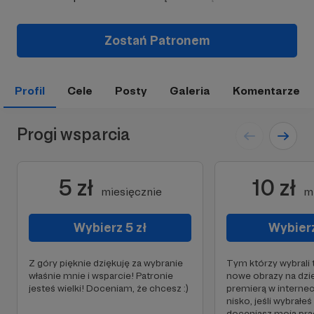
Zostań Patronem
Profil
Cele
Posty
Galeria
Komentarze
Progi wsparcia
5 zł
10 zł
miesięcznie
m
Wybierz 5 zł
Wybierz
Z góry pięknie dziękuję za wybranie
Tym którzy wybrali 
właśnie mnie i wsparcie! Patronie
nowe obrazy na dzi
jesteś wielki! Doceniam, że chcesz :)
premierą w internec
nisko, jeśli wybrałeś
doceniasz moją pracę