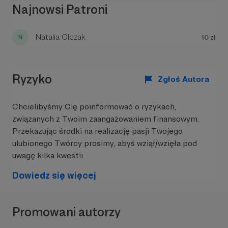
W
2020 roku
miałem pierwszą
indywidualną
Najnowsi Patroni
wystawę
w
Galerii Sztuk”i”
w
Andrychowie
.
Choć trwała pandemia, wystawa odbyła się, choć
z obostrzeniami. Pamiętam, jak bardzo byłem
Natalia Olczak
10 zł
wtedy zdenerwowany i przejęty, obawiając się, jak
moje prace zostaną przyjęte. Przy okazji tego
ważnego dla mnie wydarzenia, udzieliłem także
Ryzyko
wywiadu w lokalnym radiu :)
Zgłoś Autora
Chcielibyśmy Cię poinformować o ryzykach,
związanych z Twoim zaangażowaniem finansowym.
Przekazując środki na realizację pasji Twojego
ulubionego Twórcy prosimy, abyś wziął/wzięła pod
uwagę kilka kwestii.
Dowiedz się więcej
Niemal całe dnie spędzam przy sztaludze lub przy
stole, na którym tworzę mniejsze formaty na
płytach malarskich lub papierze. Maluję
akrylami
,
Promowani autorzy
olejami
i
akwarelami
. Często zdarza się, że
pracuję także w nocy. Bezsenność - choć