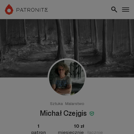
Sztuka
Malarstwo
Michał Czejgis
1
10 zł
patron
miesięcznie
łącznie