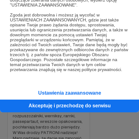
"USTAWIENIA ZAAWANSOWANE".
którymi musiałem się zmierzyć. W 2018 roku
przeniosłem się do małej wsi niedaleko
Zgoda jest dobrowolna i możesz ją wycofać w
Andrychowa i wiem, że znalazłem wreszcie swoje
Cele
USTAWIENIACH ZAAWANSOWANYCH, gdzie jest także
miejsce na ziemi. Tu mogłem niemalże bez reszty
opisane Twoje prawo żądania dostępu, sprostowania,
usunięcia lub ograniczenia przetwarzania danych, a także w
poświęcić się temu, co kocham i zawsze chciałem
dowolnym momencie za pomocą ustawień Twojej
robić.
przeglądarki w urządzeniu końcowym. Pamiętaj, że w
malować, malować, malować! :)
zależności od Twoich ustawień, Twoje dane będą mogły być
przekazywane do zewnętrznych odbiorców danych z państw
1 000 zł
990 zł
trzecich tj. z państw spoza Europejskiego Obszaru
miesięcznie
brakuje
Gospodarczego. Pozostałe szczegółowe informacje na
temat przetwarzania Twoich danych w tym celów
przetwarzania znajdują się w naszej polityce prywatności.
1%
Cel mam tylko jeden: móc nadal
zajmować się tym co kocham, czyli
Ustawienia zaawansowane
malować, malować i jeszcze raz
malować.
Chciałbym mieć czym i na czym.
Akceptuję i przechodzę do serwisu
Jestem samoukiem. Inspiracją moich prac, są
Podobrazia, farby, pędzle,
rozpuszczalniki, werniksy, ramki,
bardzo często sny. Na moich płótnach można
passepartaut, wreszcie opakowania,
także dostrzec echa tego, co wydarzyło się w
pochłaniają bardzo dużo pieniędzy.
moim życiu. Uwielbiam mroczne i surrealistyczne
W Was drodzy PATRONI nadzieja!
tematy. Jednym z ulubionych tematów są drzewa.
Mam nadzieję, że dacie się zaprosić