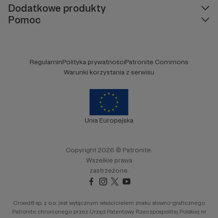
Wymyślam własne techniki malowania, lubię
Dodatkowe produkty
eksperymentować i wciąż odkrywać nowe
Pomoc
sposoby przenoszenia na płótno lub papier swoich
emocji, wyobrażeń i snów.
Jeśli podoba Ci się to, co robię, będzie mi
Regulamin
Polityka prywatności
Patronite Commons
ogromnie miło, jeśli wesprzesz moją
Warunki korzystania z serwisu
twórczość.
Unia Europejska
Copyright 2026 © Patronite.
Wszelkie prawa
zastrzeżone.
Crowd8 sp. z o.o. jest wyłącznym właścicielem znaku słowno-graficznego
Patronite chronionego przez Urząd Patentowy Rzeczpospolitej Polskiej nr