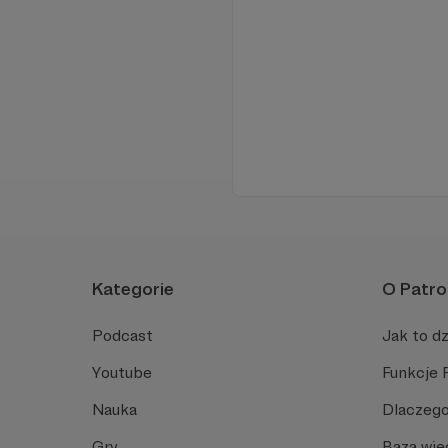
Kategorie
O Patro
Podcast
Jak to dz
Youtube
Funkcje 
Nauka
Dlaczego
Gry
Baza wie