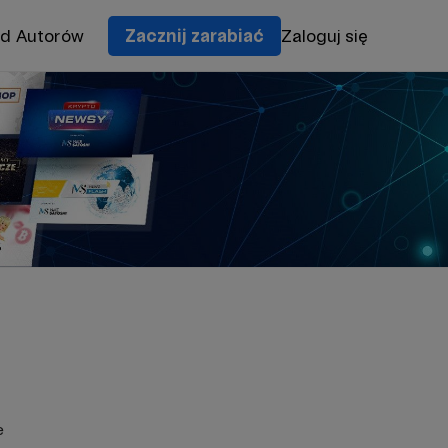
od Autorów
Zacznij zarabiać
Zaloguj się
e