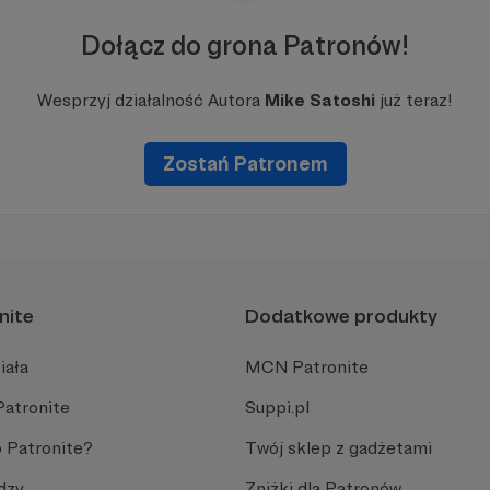
Dołącz do grona Patronów!
Wesprzyj działalność Autora
Mike Satoshi
już teraz!
Zostań Patronem
nite
Dodatkowe produkty
iała
MCN Patronite
Patronite
Suppi.pl
 Patronite?
Twój sklep z gadżetami
dzy
Zniżki dla Patronów