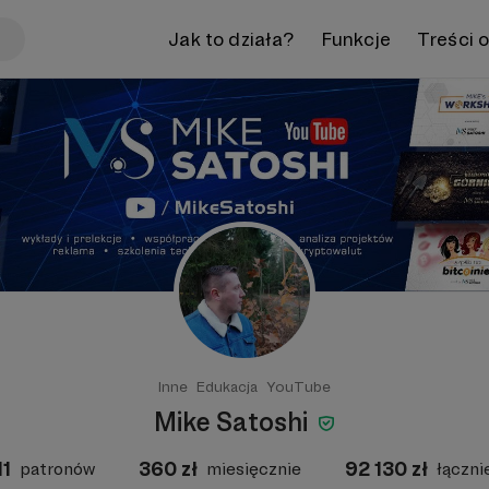
Jak to działa?
Funkcje
Treści 
Inne
Edukacja
YouTube
Mike Satoshi
11
360
zł
92 130
zł
patronów
miesięcznie
łączni