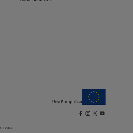
Unia Europejska
R.322414