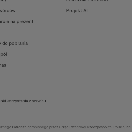
Twórców
Projekt AI
rcie na prezent
y do pobrania
spół
nas
nki korzystania z serwisu
.
icznego Patronite chronionego przez Urząd Patentowy Rzeczpospolitej Polskiej nr 