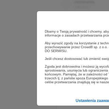
Użytkownik
3 dni temu
Komentarz użytkownika
Dbamy o Twoją prywatność i chcemy, abyś 
Użytkownik
informacje o zasadach przetwarzania pr
3 dni temu
Aby wyrazić zgody na korzystanie z techn
przechowywanie przez Crowd8 sp. z o.o.
DO SERWISU.
Komentarz użytkownika
Jeśli chcesz dostosować lub zmienić sw
Zgoda jest dobrowolna i możesz ją wyc
sprostowania, usunięcia lub ograniczeni
końcowym. Pamiętaj, że w zależności od
trzecich tj. z państw spoza Europejskie
celów przetwarzania znajdują się w naszej
Ustawienia zaaw