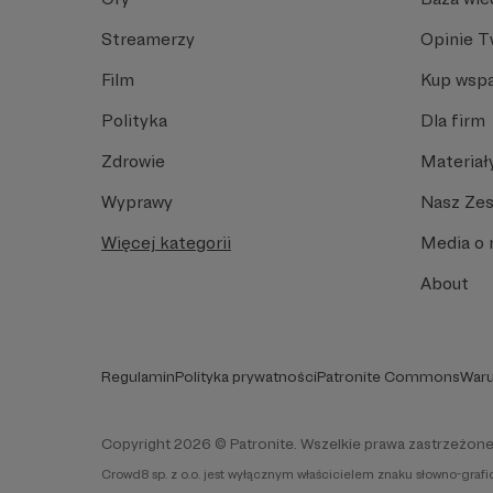
Streamerzy
Opinie 
Film
Kup wspa
Polityka
Dla firm
Zdrowie
Materiał
Wyprawy
Nasz Ze
Więcej kategorii
Media o 
About
Regulamin
Polityka prywatności
Patronite Commons
Waru
Copyright 2026 © Patronite. Wszelkie prawa zastrzeżone
Crowd8 sp. z o.o. jest wyłącznym właścicielem znaku słowno-graf