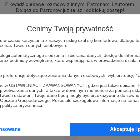
Prowadź ciekawe rozmowy z innymi Patronami i Autorem.
Dołącz do Patronów już teraz i odblokuj dostęp!
Zostań Patronem
Cenimy Twoją prywatność
w czasie korzystania z naszych usług czuł się komfortowo, dlatego te
zez nas Twoich danych osobowych.
ologii automatycznego śledzenia i zbierania danych, dostęp do inform
 oraz podmioty zewnętrzne, które wspierają nas w prowadzeniu dział
oje preferencje dotyczące zbierania danych osobowych, wybierz op
ofać w USTAWIENIACH ZAAWANSOWANYCH, gdzie jest także opisane Tw
a przetwarzania danych, a także w dowolnym momencie za pomocą usta
 Twoich ustawień, Twoje dane będą mogły być przekazywane do zewnę
go Obszaru Gospodarczego. Pozostałe szczegółowe informacje na temat
 polityce prywatności.
ansowane
Akceptuję i 