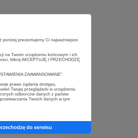
Odpowiedz
ż poniżej prezentujemy Ci najważniejsze
acji na Twoim urządzeniu końcowym i ich
alności, kliknij AKCEPTUJĘ I PRZECHODZĘ
cję "USTAWIENIA ZAAWANSOWANE".
Odpowiedz
oje prawo żądania dostępu,
wień Twojej przeglądarki w urządzeniu
trznych odbiorców danych z państw
 przetwarzania Twoich danych w tym
przechodzę do serwisu