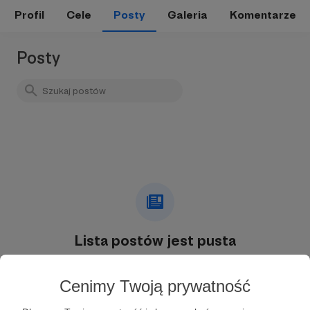
Profil
Cele
Posty
Galeria
Komentarze
Posty
Lista postów jest pusta
Autor nie dodał jeszcze żadnych postów
Cenimy Twoją prywatność