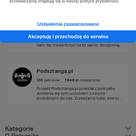
przetwarzania znajdują się w naszej polityce prywatności.
Tetrycy
Ustawienia zaawansowane
1821
patronów
37235
zł
miesięcznie
Przekonaliście nas do Patronite i oto
Akceptuję i przechodzę do serwisu
jesteśmy. Ale nie ma progów. Każdy, kto coś
nam da, może liczyć na to samo: dozgonną
wdzięczność i miejsce na przewijanym pasku
sponsorskim w piątkowych odcinkach.
Zmienimy to, jeśli uznacie, że mamy zmienić.
Podsztanga.pl
130
patronów
7848
zł
miesięcznie
Projekt Podsztanga.pl powstał z potrzeby
dzielenia się tym uczuciem z innymi -
podobnymi do nas. Zrzeszamy ludzi, którzy
traktują trening poważnie. Wspierają się i
rozumieją w radościach oraz trudach uprawy
siły. To miejsce, w którym oddanie
treningowi jest szanowane i oczekiwane.
Kategorie
O Patronite