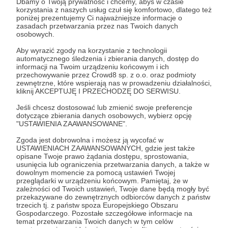
Dbamy o Twoją prywatność i chcemy, abyś w czasie
korzystania z naszych usług czuł się komfortowo, dlatego też
poniżej prezentujemy Ci najważniejsze informacje o
zasadach przetwarzania przez nas Twoich danych
osobowych.
Aby wyrazić zgody na korzystanie z technologii
automatycznego śledzenia i zbierania danych, dostęp do
informacji na Twoim urządzeniu końcowym i ich
przechowywanie przez Crowd8 sp. z o.o. oraz podmioty
zewnętrzne, które wspierają nas w prowadzeniu działalności,
kliknij AKCEPTUJĘ I PRZECHODZĘ DO SERWISU.
Dołącz do grona Patronów!
Jeśli chcesz dostosować lub zmienić swoje preferencje
dotyczące zbierania danych osobowych, wybierz opcję
"USTAWIENIA ZAAWANSOWANE".
Wesprzyj działalność Autora
Michał Oliwa
już teraz!
Zgoda jest dobrowolna i możesz ją wycofać w
USTAWIENIACH ZAAWANSOWANYCH, gdzie jest także
opisane Twoje prawo żądania dostępu, sprostowania,
Zostań Patronem
usunięcia lub ograniczenia przetwarzania danych, a także w
dowolnym momencie za pomocą ustawień Twojej
przeglądarki w urządzeniu końcowym. Pamiętaj, że w
zależności od Twoich ustawień, Twoje dane będą mogły być
przekazywane do zewnętrznych odbiorców danych z państw
trzecich tj. z państw spoza Europejskiego Obszaru
Promowani autorzy
Gospodarczego. Pozostałe szczegółowe informacje na
temat przetwarzania Twoich danych w tym celów